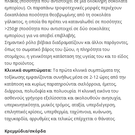
πλάκας (ποσότητα που αντιστοιχεί σε μια ολόκληρη σοκολάτα
εμπορίου). Οι παραπάνω τροφοτεχνικές μορφές περιέχουν
δεκαπλάσια ποσότητα θεοβρωμίνης από τη σοκολάτα
γάλακτος, η οποία θα πρέπει να καταναλωθεί σε ποσότητες
>250gr (ποσότητα που αντιστοιχεί σε δύο σοκολάτες
εμπορίου) για να αποβεί επιβλαβής.
Σημαντικό ρόλο βέβαια διαδραματίζουν και άλλοι παράγοντες,
όπως το σωματικό βάρος του ζώου, η πληρότητα του
στομάχου, η γενικότερη κατάσταση της υγείας του και το είδος
του προϊόντος.
Κλινικά συμπτώματα:
Τα πρώτα κλινικά συμπτώματα της
τοξίκωσης εμφανίζονται συνήθως μέσα σε 2-12 ώρες από την
κατάποση και κυρίως παρατηρούνται σιελόρροια, έμετος,
διάρροια, πολυδιψία και πολυουρία. Η κλινική εικόνα του
ασθενούς γρήγορα εξελίσσεται και ακολουθούν ανησυχία,
υπερκινητικότητα, μυϊκός τρόμος, αταξία, υπερδιέγερση,
επιληπτικές κρίσεις, υπερθερμία, ταχύπνοια, κυάνωση,
ταχυκαρδία, αρρυθμίες και τελικώς επέρχεται ο θάνατος.
Κρεμμύδια/σκόρδα