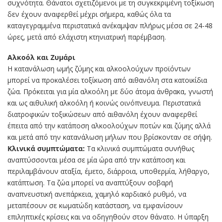
συχνότητα. Θάνατοι σχετιζόμενοι με τη συγκεκριμένη τοξίκωση
δεν έχουν αναφερθεί μέχρι σήμερα, καθώς όλα τα
καταγεγραμμένα περιστατικά ανέκαμψαν πλήρως μέσα σε 24-48
ώρες, μετά από ελάχιστη κτηνιατρική παρέμβαση.
Αλκοόλ και Ζυμάρι
Η κατανάλωση ωμής ζύμης και αλκοολούχων προϊόντων
μπορεί να προκαλέσει τοξίκωση από αιθανόλη στα κατοικίδια
ζώα. Πρόκειται για μία αλκοόλη με δύο άτομα άνθρακα, γνωστή
και ως αιθυλική αλκοόλη ή κοινώς οινόπνευμα. Περιστατικά
διατροφικών τοξικώσεων από αιθανόλη έχουν αναφερθεί
έπειτα από την κατάποση αλκοολούχων ποτών και ζύμης αλλά
και μετά από την κατανάλωση μήλων που βρίσκονταν σε σήψη.
Κλινικά συμπτώματα:
Τα κλινικά συμπτώματα συνήθως
αναπτύσσονται μέσα σε μία ώρα από την κατάποση και
περιλαμβάνουν αταξία, έμετο, διάρροια, υποθερμία, λήθαργο,
κατάπτωση. Τα ζώα μπορεί να αναπτύξουν σοβαρή
αναπνευστική ανεπάρκεια, χαμηλό καρδιακό ρυθμό, να
μεταπέσουν σε κωματώδη κατάσταση, να εμφανίσουν
επιληπτικές κρίσεις και να οδηγηθούν στον θάνατο. Η ύπαρξη