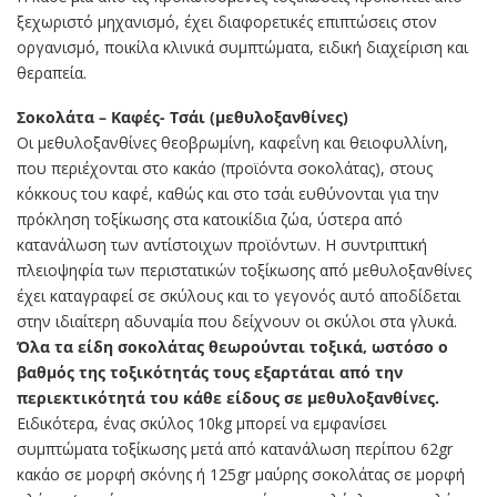
ξεχωριστό μηχανισμό, έχει διαφορετικές επιπτώσεις στον
οργανισμό, ποικίλα κλινικά συμπτώματα, ειδική διαχείριση και
θεραπεία.
Σοκολάτα – Καφές- Τσάι (μεθυλοξανθίνες)
Οι μεθυλοξανθίνες θεοβρωμίνη, καφεΐνη και θειοφυλλίνη,
που περιέχονται στο κακάο (προϊόντα σοκολάτας), στους
κόκκους του καφέ, καθώς και στο τσάι ευθύνονται για την
πρόκληση τοξίκωσης στα κατοικίδια ζώα, ύστερα από
κατανάλωση των αντίστοιχων προϊόντων. Η συντριπτική
πλειοψηφία των περιστατικών τοξίκωσης από μεθυλοξανθίνες
έχει καταγραφεί σε σκύλους και το γεγονός αυτό αποδίδεται
στην ιδιαίτερη αδυναμία που δείχνουν οι σκύλοι στα γλυκά.
Όλα τα είδη σοκολάτας θεωρούνται τοξικά, ωστόσο o
βαθμός της τοξικότητάς τους εξαρτάται από την
περιεκτικότητά του κάθε είδους σε μεθυλοξανθίνες.
Eιδικότερα, ένας σκύλος 10kg μπορεί να εμφανίσει
συμπτώματα τοξίκωσης μετά από κατανάλωση περίπου 62gr
κακάο σε μορφή σκόνης ή 125gr μαύρης σοκολάτας σε μορφή