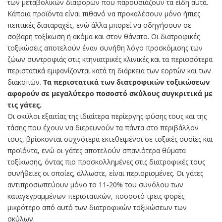
των μεταβολικών διαφορών που παρουσιάζουν τα είδη αυτά.
Κάποια προϊόντα είναι πιθανό να προκαλέσουν μόνο ήπιες
πεπτικές διαταραχές, ενώ άλλα μπορεί να οδηγήσουν σε
σοβαρή τοξίκωση ή ακόμα και στον θάνατο. Οι διατροφικές
τοξικώσεις αποτελούν έναν συνήθη λόγο προσκόμισης των
ζώων συντροφιάς στις κτηνιατρικές κλινικές και τα περισσότερα
περιστατικά εμφανίζονται κατά τη διάρκεια των εορτών και των
διακοπών.
Τα περιστατικά των διατροφικών τοξικώσεων
αφορούν σε μεγαλύτερο ποσοστό σκύλους συγκριτικά με
τις γάτες.
Οι σκύλοι εξαιτίας της ιδιαίτερα περίεργης φύσης τους και της
τάσης που έχουν να διερευνούν τα πάντα στο περιβάλλον
τους, βρίσκονται συχνότερα εκτεθειμένοι σε τοξικές ουσίες και
προϊόντα, ενώ οι γάτες αποτελούν σπανιότερα θύματα
τοξίκωσης, όντας πιο προσκολλημένες στις διατροφικές τους
συνήθειες οι οποίες, άλλωστε, είναι περιορισμένες. Οι γάτες
αντιπροσωπεύουν μόνο το 11-20% του συνόλου των
καταγεγραμμένων περιστατικών, ποσοστό τρεις φορές
μικρότερο από αυτό των διατροφικών τοξικώσεων των
σκύλων.