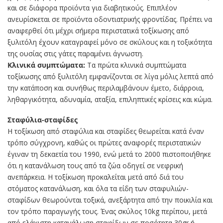
και σε διάφορα προϊόντα για διαβητικούς. Επιπλέον
ανευρίσκεται σε προϊόντα οδοντιατρικής φροντίδας. Πρέπει να
αναφερθεί ότι μέχρι σήμερα περιστατικά τοξίκωσης από
ξυλιτόλη έχουν καταγραφεί μόνο σε σκύλους και η τοξικότητα
της ουσίας στις γάτες παραμένει άγνωστη.
Κλινικά συμπτώματα:
Τα πρώτα κλινικά συμπτώματα
τοξίκωσης από ξυλιτόλη εμφανίζονται σε λίγα μόλις λεπτά από
την κατάποση και συνήθως περιλαμβάνουν έμετο, διάρροια,
ληθαργικότητα, αδυναμία, αταξία, επιληπτικές κρίσεις και κώμα.
Σταφύλια-σταφίδες
Η τοξίκωση από σταφύλια και σταφίδες θεωρείται κατά έναν
τρόπο σύγχρονη, καθώς οι πρώτες αναφορές περιστατικών
έγιναν τη δεκαετία του 1990, ενώ μετά το 2000 πιστοποιήθηκε
ότι η κατανάλωση τους από τα ζώα οδηγεί σε νεφρική
ανεπάρκεια. Η τοξίκωση προκαλείται μετά από διά του
στόματος κατανάλωση, και όλα τα είδη των σταφυλιών-
σταφίδων θεωρούνται τοξικά, ανεξάρτητα από την ποικιλία και
τον τρόπο παραγωγής τους. Ένας σκύλος 10kg περίπου, μετά
από ελάχιστη κατανάλωση σταφίδων σε ποσότητα 30gr ή