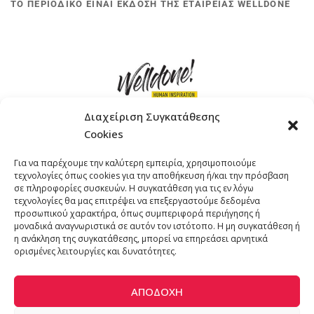
ΤΟ ΠΕΡΙΟΔΙΚΟ ΕΙΝΑΙ ΕΚΔΟΣΗ ΤΗΣ ΕΤΑΙΡΕΙΑΣ WELLDONE
Διαχείριση Συγκατάθεσης
Cookies
ΓΚΟΜΠΙΝΩ 12 ΚΑΙ ΓΟΥΖΕΛΗ 7, 11476, ΑΘΗΝΑ
Για να παρέχουμε την καλύτερη εμπειρία, χρησιμοποιούμε
ΤΗΛΕΦΩΝΟ: +30 211 4021758
τεχνολογίες όπως cookies για την αποθήκευση ή/και την πρόσβαση
EMAIL:
info@welldone.com.gr
σε πληροφορίες συσκευών. Η συγκατάθεση για τις εν λόγω
τεχνολογίες θα μας επιτρέψει να επεξεργαστούμε δεδομένα
προσωπικού χαρακτήρα, όπως συμπεριφορά περιήγησης ή
μοναδικά αναγνωριστικά σε αυτόν τον ιστότοπο. Η μη συγκατάθεση ή
η ανάκληση της συγκατάθεσης, μπορεί να επηρεάσει αρνητικά
ορισμένες λειτουργίες και δυνατότητες.
ΑΠΟΔΟΧΉ