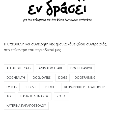
Η υπεύθυνη και συνειδητή κηδεμονία κάθε ζώου συντροφιάς,
στο επίκεντρο του περιοδικού μας!
ALL ABOUT CATS
ANIMALWELFARE
DOGBEHAVIOR
DOGHEALTH
DOGLOVERS
DOGS
DOGTRAINING
EVENTS
PETCARE
PREMIER
RESPONSIBLEPETOWNERSHIP
TOP
ΒΑΣΊΛΗΣ ΔΗΜΆΚΟΣ
ΖΩ.Ε.Σ.
ΚΑΤΕΡΊΝΑ ΠΑΠΑΠΟΣΤΌΛΟΥ