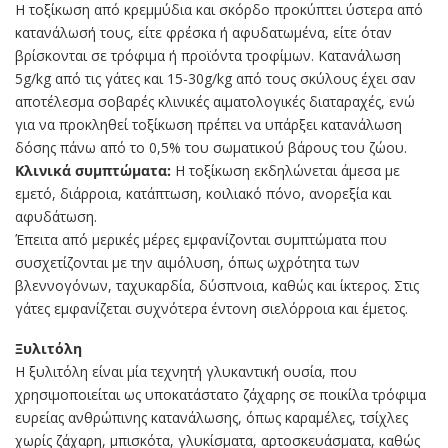
Η τοξίκωση από κρεμμύδια και σκόρδο προκύπτει ύστερα από
κατανάλωσή τους, είτε φρέσκα ή αφυδατωμένα, είτε όταν
βρίσκονται σε τρόφιμα ή προϊόντα τροφίμων. Κατανάλωση
5g/kg από τις γάτες και 15-30g/kg από τους σκύλους έχει σαν
αποτέλεσμα σοβαρές κλινικές αιματολογικές διαταραχές, ενώ
για να προκληθεί τοξίκωση πρέπει να υπάρξει κατανάλωση
δόσης πάνω από το 0,5% του σωματικού βάρους του ζώου.
Κλινικά συμπτώματα:
Η τοξίκωση εκδηλώνεται άμεσα με
εμετό, διάρροια, κατάπτωση, κοιλιακό πόνο, ανορεξία και
αφυδάτωση.
Έπειτα από μερικές μέρες εμφανίζονται συμπτώματα που
συσχετίζονται με την αιμόλυση, όπως ωχρότητα των
βλεννογόνων, ταχυκαρδία, δύσπνοια, καθώς και ίκτερος. Στις
γάτες εμφανίζεται συχνότερα έντονη σιελόρροια και έμετος.
Ξυλιτόλη
Η ξυλιτόλη είναι μία τεχνητή γλυκαντική ουσία, που
χρησιμοποιείται ως υποκατάστατο ζάχαρης σε ποικίλα τρόφιμα
ευρείας ανθρώπινης κατανάλωσης, όπως καραμέλες, τσίχλες
χωρίς ζάχαρη, μπισκότα, γλυκίσματα, αρτοσκευάσματα, καθώς