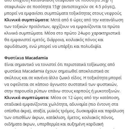
σταφυλιών σε ποσότητα 15gr (αντιστοιχούν σε 4-5 ρόγες),
μπορεί να εμφανίσει συμπτώματα τοξικότητας στους νεφρούς.
Κλινικά συμπτώματα:
Μετά από 6 ώρες από την κατανάλωση
των τοξικών προϊόντων, αρχίζουν να εμφανίζονται τα πρώτα
κλινικά συμπτώματα. Μέσα στο πρώτο 24ωρο χαρακτηριστικά
θα εμφανιστεί εμετός, διάρροια, κοιλιακός πόνος και
αφυδάτωση, ενώ μπορεί να υπάρξει και πολυδιψία.
Φυστίκια Macadamia
Είναι σημαντικό να τονιστεί ότι περιστατικά τοξίκωσης από
φυστίκια Macadamia έχουν σημειωθεί αποκλειστικά σε
σκύλους και σε κανένα άλλο ζωικό είδος. Η τοξικότητα μπορεί
να οφείλεται σε κάποιο άγνωστο συστατικό των φυστικιών,
στην παρουσία ρύπων επάνω στους καρπούς ή μυκοτοξινών.
Κλινικά συμπτώματα:
Μέσα σε 12 ώρες από την κατάποση,
σταδιακά εμφανίζονται χωλότητα, αδυναμία (πιο έντονη στα
οπίσθια άκρα), αταξία, μυϊκός τρόμος, δυσκαμψία και παράλυση
των οπισθίων άκρων, κατάκλιση, έμετος, κοιλιακός πόνος,
οιδήματα άκρων, υπερθερμία και αυξημένη καρδιακή