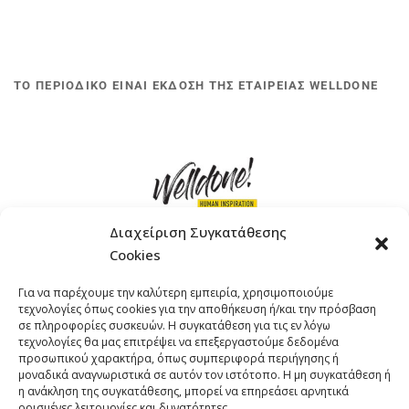
ΤΟ ΠΕΡΙΟΔΙΚΟ ΕΙΝΑΙ ΕΚΔΟΣΗ ΤΗΣ ΕΤΑΙΡΕΙΑΣ WELLDONE
Διαχείριση Συγκατάθεσης
Cookies
ΓΚΟΜΠΙΝΩ 12 ΚΑΙ ΓΟΥΖΕΛΗ 7, 11476, ΑΘΗΝΑ
Για να παρέχουμε την καλύτερη εμπειρία, χρησιμοποιούμε
ΤΗΛΕΦΩΝΟ: +30 211 4021758
τεχνολογίες όπως cookies για την αποθήκευση ή/και την πρόσβαση
EMAIL:
info@welldone.com.gr
σε πληροφορίες συσκευών. Η συγκατάθεση για τις εν λόγω
τεχνολογίες θα μας επιτρέψει να επεξεργαστούμε δεδομένα
προσωπικού χαρακτήρα, όπως συμπεριφορά περιήγησης ή
μοναδικά αναγνωριστικά σε αυτόν τον ιστότοπο. Η μη συγκατάθεση ή
η ανάκληση της συγκατάθεσης, μπορεί να επηρεάσει αρνητικά
ορισμένες λειτουργίες και δυνατότητες.