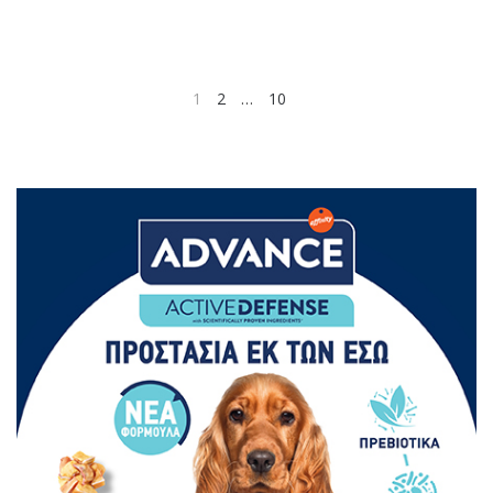
1
2
…
10
NEXT