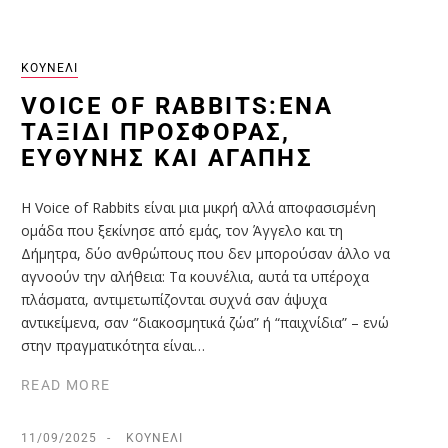
ΚΟΥΝΈΛΙ
VOICE OF RABBITS:ΈΝΑ
ΤΑΞΊΔΙ ΠΡΟΣΦΟΡΆΣ,
ΕΥΘΎΝΗΣ ΚΑΙ ΑΓΆΠΗΣ
Η Voice of Rabbits είναι μια μικρή αλλά αποφασισμένη
ομάδα που ξεκίνησε από εμάς, τον Άγγελο και τη
Δήμητρα, δύο ανθρώπους που δεν μπορούσαν άλλο να
αγνοούν την αλήθεια: Tα κουνέλια, αυτά τα υπέροχα
πλάσματα, αντιμετωπίζονται συχνά σαν άψυχα
αντικείμενα, σαν “διακοσμητικά ζώα” ή “παιχνίδια” – ενώ
στην πραγματικότητα είναι…
READ MORE
11/09/2025
ΚΟΥΝΈΛΙ