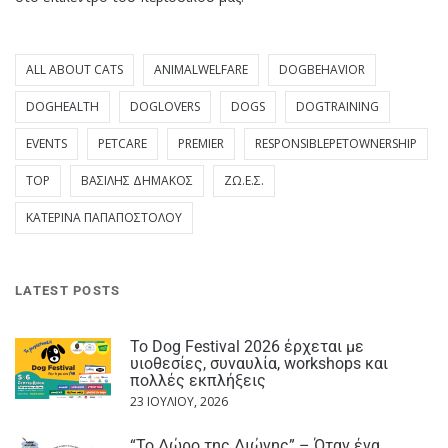
ALL ABOUT CATS
ANIMALWELFARE
DOGBEHAVIOR
DOGHEALTH
DOGLOVERS
DOGS
DOGTRAINING
EVENTS
PETCARE
PREMIER
RESPONSIBLEPETOWNERSHIP
TOP
ΒΑΣΊΛΗΣ ΔΗΜΆΚΟΣ
ΖΩ.Ε.Σ.
ΚΑΤΕΡΊΝΑ ΠΑΠΑΠΟΣΤΌΛΟΥ
LATEST POSTS
Το Dog Festival 2026 έρχεται με
υιοθεσίες, συναυλία, workshops και
πολλές εκπλήξεις
23 ΙΟΥΛΊΟΥ, 2026
“Το Δώρο της Διώνης” – Όταν ένα