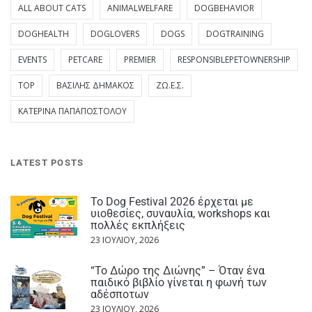
ALL ABOUT CATS
ANIMALWELFARE
DOGBEHAVIOR
DOGHEALTH
DOGLOVERS
DOGS
DOGTRAINING
EVENTS
PETCARE
PREMIER
RESPONSIBLEPETOWNERSHIP
TOP
ΒΑΣΊΛΗΣ ΔΗΜΆΚΟΣ
ΖΩ.Ε.Σ.
ΚΑΤΕΡΊΝΑ ΠΑΠΑΠΟΣΤΌΛΟΥ
LATEST POSTS
Το Dog Festival 2026 έρχεται με
υιοθεσίες, συναυλία, workshops και
πολλές εκπλήξεις
23 ΙΟΥΛΊΟΥ, 2026
“Το Δώρο της Διώνης” – Όταν ένα
παιδικό βιβλίο γίνεται η φωνή των
αδέσποτων
23 ΙΟΥΛΊΟΥ, 2026