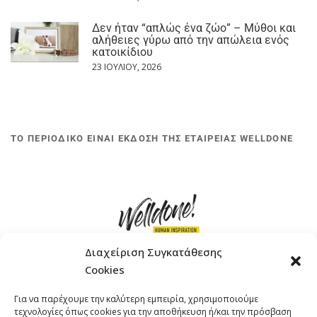
Δεν ήταν “απλώς ένα ζώο” – Μύθοι και
αλήθειες γύρω από την απώλεια ενός
κατοικίδιου
23 ΙΟΥΛΊΟΥ, 2026
ΤΟ ΠΕΡΙΟΔΙΚΟ ΕΙΝΑΙ ΕΚΔΟΣΗ ΤΗΣ ΕΤΑΙΡΕΙΑΣ WELLDONE
Διαχείριση Συγκατάθεσης
Cookies
ΓΚΟΜΠΙΝΩ 12 ΚΑΙ ΓΟΥΖΕΛΗ 7, 11476, ΑΘΗΝΑ
Για να παρέχουμε την καλύτερη εμπειρία, χρησιμοποιούμε
ΤΗΛΕΦΩΝΟ: +30 211 4021758
τεχνολογίες όπως cookies για την αποθήκευση ή/και την πρόσβαση