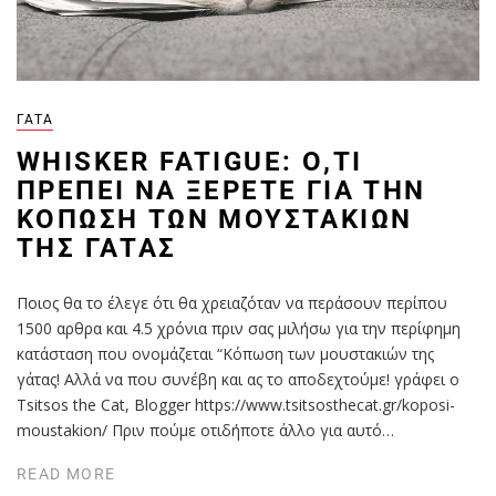
ΓΆΤΑ
WHISKER FATIGUE: Ό,ΤΙ
ΠΡΈΠΕΙ ΝΑ ΞΈΡΕΤΕ ΓΙΑ ΤΗΝ
ΚΌΠΩΣΗ ΤΩΝ ΜΟΥΣΤΑΚΙΏΝ
ΤΗΣ ΓΆΤΑΣ
Ποιος θα το έλεγε ότι θα χρειαζόταν να περάσουν περίπου
1500 αρθρα και 4.5 χρόνια πριν σας μιλήσω για την περίφημη
κατάσταση που ονομάζεται “Κόπωση των μουστακιών της
γάτας! Αλλά να που συνέβη και ας το αποδεχτούμε! γράφει ο
Tsitsos the Cat, Βlogger https://www.tsitsosthecat.gr/koposi-
moustakion/ Πριν πούμε οτιδήποτε άλλο για αυτό…
READ MORE