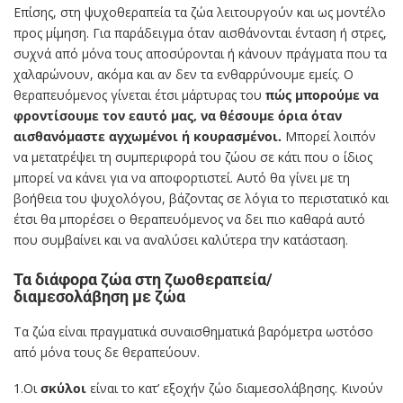
Επίσης, στη ψυχοθεραπεία τα ζώα λειτουργούν και ως μοντέλο
προς μίμηση. Για παράδειγμα όταν αισθάνονται ένταση ή στρες,
συχνά από μόνα τους αποσύρονται ή κάνουν πράγματα που τα
χαλαρώνουν, ακόμα και αν δεν τα ενθαρρύνουμε εμείς. Ο
θεραπευόμενος γίνεται έτσι μάρτυρας του
πώς μπορούμε να
φροντίσουμε τον εαυτό μας, να θέσουμε όρια όταν
αισθανόμαστε αγχωμένοι ή κουρασμένοι.
Μπορεί λοιπόν
να μετατρέψει τη συμπεριφορά του ζώου σε κάτι που ο ίδιος
μπορεί να κάνει για να αποφορτιστεί. Αυτό θα γίνει με τη
βοήθεια του ψυχολόγου, βάζοντας σε λόγια το περιστατικό και
έτσι θα μπορέσει ο θεραπευόμενος να δει πιο καθαρά αυτό
που συμβαίνει και να αναλύσει καλύτερα την κατάσταση.
Τα διάφορα ζώα στη ζωοθεραπεία/
διαμεσολάβηση με ζώα
Τα ζώα είναι πραγματικά συναισθηματικά βαρόμετρα ωστόσο
από μόνα τους δε θεραπεύουν.
1.Οι
σκύλοι
είναι το κατ’ εξοχήν ζώο διαμεσολάβησης. Κινούν