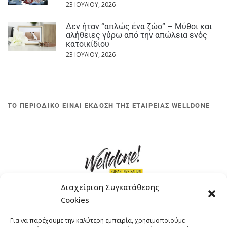
23 ΙΟΥΛΊΟΥ, 2026
Δεν ήταν “απλώς ένα ζώο” – Μύθοι και
αλήθειες γύρω από την απώλεια ενός
κατοικίδιου
23 ΙΟΥΛΊΟΥ, 2026
ΤΟ ΠΕΡΙΟΔΙΚΟ ΕΙΝΑΙ ΕΚΔΟΣΗ ΤΗΣ ΕΤΑΙΡΕΙΑΣ WELLDONE
Διαχείριση Συγκατάθεσης
Cookies
ΓΚΟΜΠΙΝΩ 12 ΚΑΙ ΓΟΥΖΕΛΗ 7, 11476, ΑΘΗΝΑ
Για να παρέχουμε την καλύτερη εμπειρία, χρησιμοποιούμε
ΤΗΛΕΦΩΝΟ: +30 211 4021758