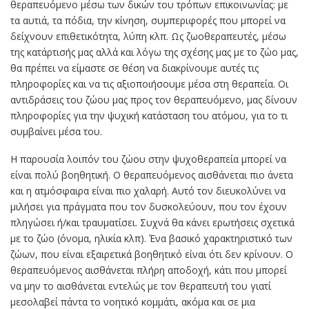
θεραπευόμενο μέσω των δικών του τρόπων επικοινωνίας: με
τα αυτιά, τα πόδια, την κίνηση, συμπεριφορές που μπορεί να
δείχνουν επιθετικότητα, λύπη κλπ. Ως ζωοθεραπευτές, μέσω
της κατάρτισής μας αλλά και λόγω της σχέσης μας με το ζώο μας,
θα πρέπει να είμαστε σε θέση να διακρίνουμε αυτές τις
πληροφορίες και να τις αξιοποιήσουμε μέσα στη θεραπεία. Οι
αντιδράσεις του ζώου μας προς τον θεραπευόμενο, μας δίνουν
πληροφορίες για την ψυχική κατάσταση του ατόμου, για το τι
συμβαίνει μέσα του.
Η παρουσία λοιπόν του ζώου στην ψυχοθεραπεία μπορεί να
είναι πολύ βοηθητική. Ο θεραπευόμενος αισθάνεται πιο άνετα
και η ατμόσφαιρα είναι πιο χαλαρή. Αυτό τον διευκολύνει να
μιλήσει για πράγματα που τον δυσκολεύουν, που τον έχουν
πληγώσει ή/και τραυματίσει. Συχνά θα κάνει ερωτήσεις σχετικά
με το ζώο (όνομα, ηλικία κλπ). Ένα βασικό χαρακτηριστικό των
ζώων, που είναι εξαιρετικά βοηθητικό είναι ότι δεν κρίνουν. Ο
θεραπευόμενος αισθάνεται πλήρη αποδοχή, κάτι που μπορεί
να μην το αισθάνεται εντελώς με τον θεραπευτή του γιατί
μεσολαβεί πάντα το νοητικό κομμάτι, ακόμα και σε μια