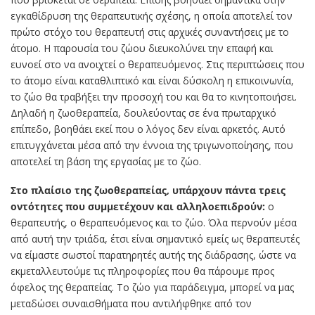
εγκαθίδρυση της θεραπευτικής σχέσης, η οποία αποτελεί τον
πρώτο στόχο του θεραπευτή στις αρχικές συναντήσεις με το
άτομο. Η παρουσία του ζώου διευκολύνει την επαφή και
ευνοεί στο να ανοιχτεί ο θεραπευόμενος. Στις περιπτώσεις που
το άτομο είναι καταθλιπτικό και είναι δύσκολη η επικοινωνία,
το ζώο θα τραβήξει την προσοχή του και θα το κινητοποιήσει.
Δηλαδή η ζωοθεραπεία, δουλεύοντας σε ένα πρωταρχικό
επίπεδο, βοηθάει εκεί που ο λόγος δεν είναι αρκετός. Αυτό
επιτυγχάνεται μέσα από την έννοια της τριγωνοποίησης, που
αποτελεί τη βάση της εργασίας με το ζώο.
Στο πλαίσιο της ζωοθεραπείας, υπάρχουν πάντα τρεις
οντότητες που συμμετέχουν και αλληλοεπιδρούν:
ο
θεραπευτής, ο θεραπευόμενος και το ζώο. Όλα περνούν μέσα
από αυτή την τριάδα, έτσι είναι σημαντικό εμείς ως θεραπευτές
να είμαστε σωστοί παρατηρητές αυτής της διάδρασης, ώστε να
εκμεταλλευτούμε τις πληροφορίες που θα πάρουμε προς
όφελος της θεραπείας. Το ζώο για παράδειγμα, μπορεί να μας
μεταδώσει συναισθήματα που αντιλήφθηκε από τον