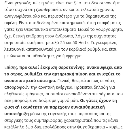
Είναι γεγονός, πώς η γάτα, είναι ένα ζώο που δεν συναντάμε
τόσο συχνά στη ζωοθεραπεία, αν και τα τελευταία χρόνια,
αναγνωρίζεται όλο και περισσότερο για τα θεραπευτικά της
οφέλη. Είναι αποδεδειγμένο επιστημονικά, ότι η επαφή με τις
γάτες έχει θεραπευτικά αποτελέσματα. Ειδικά το γουργουρητό,
έχει θετική επίδραση στον άνθρωπο, λόγω της συχνότητας
στην οποία εκπέμπει -μεταξύ 25 και 50 Hertz. Συγκεκριμένα,
λειτουργεί καταπραϋντικά για τον καρδιακό ρυθμό, και έτσι
μειώνονται οι πιθανότητες για έμφραγμα.
Επίσης,
προκαλεί έκκριση σεροτονίνης, ανακουφίζει από
το στρες
,
ρυθμίζει την αρτηριακή πίεση και ενισχύει το
ανοσοποιητικό σύστημα.
Γενικά, θεωρείται πως οι γάτες
απορροφούν την αρνητική ενέργεια. Πρόκειται δηλαδή για
αληθινούς «μάγους», οι οποίοι συναισθάνονται πράγματα που
δεν μπορούμε να δούμε με γυμνό μάτι.
Οι γάτες έχουν τη
φυσική ικανότητα να παρέχουν συναισθηματική
υποστήριξη
μέσω της ευγενικής τους παρουσίας και της
στοργικής τους συμπεριφοράς, χαρακτηριστικά που τις κάνει
κατάλληλο ζώο διαμεσολάβησης στην ψυχοθεραπεία – κυρίως