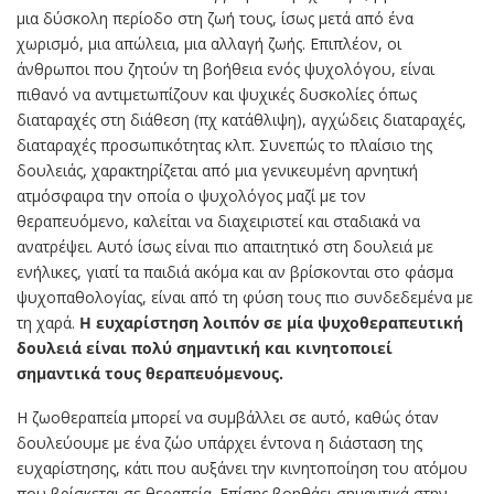
μια δύσκολη περίοδο στη ζωή τους, ίσως μετά από ένα
χωρισμό, μια απώλεια, μια αλλαγή ζωής. Επιπλέον, οι
άνθρωποι που ζητούν τη βοήθεια ενός ψυχολόγου, είναι
πιθανό να αντιμετωπίζουν και ψυχικές δυσκολίες όπως
διαταραχές στη διάθεση (πχ κατάθλιψη), αγχώδεις διαταραχές,
διαταραχές προσωπικότητας κλπ. Συνεπώς το πλαίσιο της
δουλειάς, χαρακτηρίζεται από μια γενικευμένη αρνητική
ατμόσφαιρα την οποία ο ψυχολόγος μαζί με τον
θεραπευόμενο, καλείται να διαχειριστεί και σταδιακά να
ανατρέψει. Αυτό ίσως είναι πιο απαιτητικό στη δουλειά με
ενήλικες, γιατί τα παιδιά ακόμα και αν βρίσκονται στο φάσμα
ψυχοπαθολογίας, είναι από τη φύση τους πιο συνδεδεμένα με
τη χαρά.
Η ευχαρίστηση λοιπόν σε μία ψυχοθεραπευτική
δουλειά είναι πολύ σημαντική και κινητοποιεί
σημαντικά τους θεραπευόμενους.
Η ζωοθεραπεία μπορεί να συμβάλλει σε αυτό, καθώς όταν
δουλεύουμε με ένα ζώο υπάρχει έντονα η διάσταση της
ευχαρίστησης, κάτι που αυξάνει την κινητοποίηση του ατόμου
που βρίσκεται σε θεραπεία. Επίσης βοηθάει σημαντικά στην