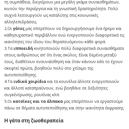
τη συμπάθεια, διεγείρουν μια μεγάλη γκάμα συναισθημάτων,
κινούν την περιέργεια και τη γνωστική δραστηριότητα. Πολύ
συχνά λειτουργούν ως καταλύτης στις κοινωνικές
αλληλεπιδράσεις.
2.Οι
γάτες
μας επιτρέπουν να δημιουργήσουμε ένα ήρεμο και
καθησυχαστικό περιβάλλον ενώ ενεργοποιούν διαφορετικά τις
ικανότητες του ίδιου του θεραπευόμενου κάθε φορά.
3.Τα
ιπποειδή
κινητοποιούν πολύ διαφορετικά συναισθήματα
στους ανθρώπους απ’ ότι ένας σκύλος. Είναι δεμένα μεταξύ
τους, διαθέτουν ενσυναίσθηση και όταν κάνουν κάτι το έχουν
σκεφτεί πρώτα, βοηθούν πολύ στο χτίσιμο της
αυτοπεποίθησης.
4.Τα
ινδικά χοιρίδια
και τα κουνέλια άλλοτε ενεργοποιούν
και άλλοτε καταπραΰνουν, ενώ βοηθάνε σε δεξιότητες
συγκέντρωσης, ρουτίνας κλπ.
5.Οι
κατσίκες και τα άλπακα
μας επιτρέπουν να εργαστούμε
πάνω σε θέματα αυτοπεποίθησης και στην ικανότητα έκφρασης.
Η γάτα στη ζωοθεραπεία