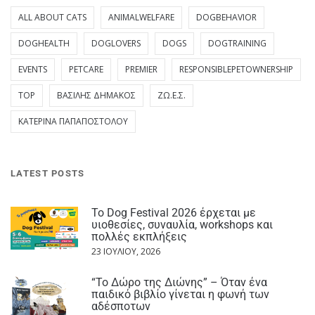
ALL ABOUT CATS
ANIMALWELFARE
DOGBEHAVIOR
DOGHEALTH
DOGLOVERS
DOGS
DOGTRAINING
EVENTS
PETCARE
PREMIER
RESPONSIBLEPETOWNERSHIP
TOP
ΒΑΣΊΛΗΣ ΔΗΜΆΚΟΣ
ΖΩ.Ε.Σ.
ΚΑΤΕΡΊΝΑ ΠΑΠΑΠΟΣΤΌΛΟΥ
LATEST POSTS
Το Dog Festival 2026 έρχεται με
υιοθεσίες, συναυλία, workshops και
πολλές εκπλήξεις
23 ΙΟΥΛΊΟΥ, 2026
“Το Δώρο της Διώνης” – Όταν ένα
παιδικό βιβλίο γίνεται η φωνή των
αδέσποτων