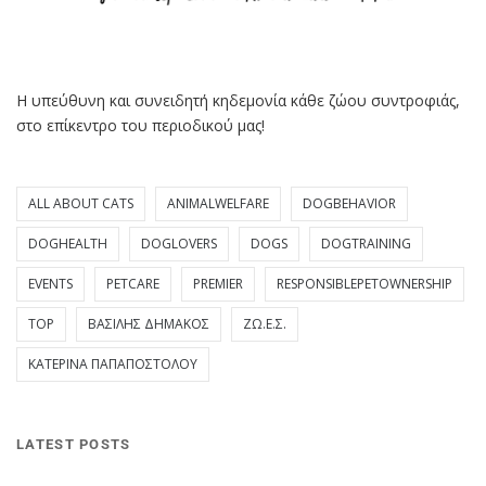
Η υπεύθυνη και συνειδητή κηδεμονία κάθε ζώου συντροφιάς,
στο επίκεντρο του περιοδικού μας!
ALL ABOUT CATS
ANIMALWELFARE
DOGBEHAVIOR
DOGHEALTH
DOGLOVERS
DOGS
DOGTRAINING
EVENTS
PETCARE
PREMIER
RESPONSIBLEPETOWNERSHIP
TOP
ΒΑΣΊΛΗΣ ΔΗΜΆΚΟΣ
ΖΩ.Ε.Σ.
ΚΑΤΕΡΊΝΑ ΠΑΠΑΠΟΣΤΌΛΟΥ
LATEST POSTS