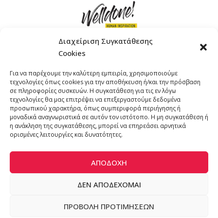
Διαχείριση Συγκατάθεσης
Cookies
ΓΚΟΜΠΙΝΩ 12 ΚΑΙ ΓΟΥΖΕΛΗ 7, 11476, ΑΘΗΝΑ
Για να παρέχουμε την καλύτερη εμπειρία, χρησιμοποιούμε
ΤΗΛΕΦΩΝΟ: +30 211 4021758
τεχνολογίες όπως cookies για την αποθήκευση ή/και την πρόσβαση
EMAIL:
info@welldone.com.gr
σε πληροφορίες συσκευών. Η συγκατάθεση για τις εν λόγω
τεχνολογίες θα μας επιτρέψει να επεξεργαστούμε δεδομένα
προσωπικού χαρακτήρα, όπως συμπεριφορά περιήγησης ή
μοναδικά αναγνωριστικά σε αυτόν τον ιστότοπο. Η μη συγκατάθεση ή
η ανάκληση της συγκατάθεσης, μπορεί να επηρεάσει αρνητικά
ορισμένες λειτουργίες και δυνατότητες.
ΑΠΟΔΟΧΉ
ΔΕΝ ΑΠΟΔΈΧΟΜΑΙ
© 2024 katoikidiaendrasi. All Rights Reserved. | Developed by
ΠΡΟΒΟΛΉ ΠΡΟΤΙΜΉΣΕΩΝ
ADS Solutions