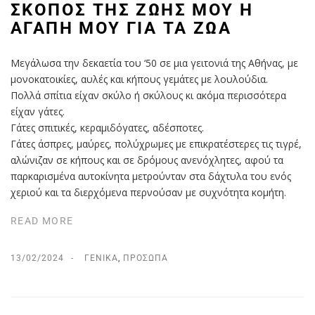
ΣΚΟΠΌΣ ΤΗΣ ΖΩΉΣ ΜΟΥ Η
ΑΓΆΠΗ ΜΟΥ ΓΙΑ ΤΑ ΖΏΑ
Μεγάλωσα την δεκαετία του ‘50 σε μια γειτονιά της Αθήνας, με
μονοκατοικίες, αυλές και κήπους γεμάτες με λουλούδια.
Πολλά σπίτια είχαν σκύλο ή σκύλους κι ακόμα περισσότερα
είχαν γάτες.
Γάτες σπιτικές, κεραμιδόγατες, αδέσποτες.
Γάτες άσπρες, μαύρες, πολύχρωμες με επικρατέστερες τις τιγρέ,
αλώνιζαν σε κήπους και σε δρόμους ανενόχλητες, αφού τα
παρκαρισμένα αυτοκίνητα μετρούνταν στα δάχτυλα του ενός
χεριού και τα διερχόμενα περνούσαν με συχνότητα κομήτη.
READ MORE
13/02/2024
ΓΕΝΙΚΆ
,
ΠΡΌΣΩΠΑ