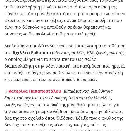
παρουσιάζοντας ένα περιστατικό ψυχοθεραπείας ενηλίκων με
τη διαμεσολάβηση με γάτο. Μέσα από την παρουσίαση της
φάνηκε με πόσο μοναδικό και άμεσο τρόπο μπορεί ένα ζώο να
φέρει στην επιφάνεια σκέψεις, συναισθήματα και θέματα που
είναι πιο δύσκολο να ειπωθούν σε έναν θεραπευτή και
συνεπώς να διευκολυνθεί η θεραπευτική πράξη.
Ακολούθησε η πολύ ενδιαφέρουσα και καινοτόμα τοποθέτηση
του
Αχιλλέα Ευθυμίου
(
οδοντίατρος DDS, MSC, ζωοθεραπευτής
)
ο οποίος μίλησε για το schnauzer του ως σκύλο
διαμεσολαβητή στην οδοντιατρική, μια παρέμβαση που ηρεμεί,
κατευνάζει το άγχος των ασθενών και επιτρέπει την συνέχιση
και διεκπεραίωση των οδοντιατρικών θεραπειών.
Η
Κατερίνα Παπαποστόλου
(
εκπαιδευτικός, διευθύντρια
δημοτικού σχολείου, Mcs Διοίκηση Πολιτισμικών Μονάδων,
ζωοθεραπεύτρια
) με τον δικό της μοναδικό τρόπο μίλησε για
την εκπαιδευτική διαμεσολάβηση με τα δυο πρώην αδέσποτα
ζώα της στο σχολείο όπου διδάσκει. Έδειξε πως ο σκύλος της
δεν έρχεται στην τάξη ως μέσο ψυχαγωγίας, ούτε ως