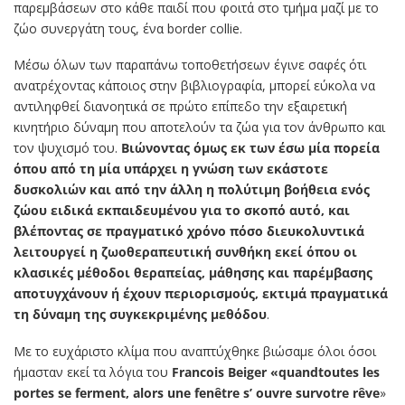
παρεμβάσεων στο κάθε παιδί που φοιτά στο τμήμα μαζί με το
ζώο συνεργάτη τους, ένα border collie.
Μέσω όλων των παραπάνω τοποθετήσεων έγινε σαφές ότι
ανατρέχοντας κάποιος στην βιβλιογραφία, μπορεί εύκολα να
αντιληφθεί διανοητικά σε πρώτο επίπεδο την εξαιρετική
κινητήριο δύναμη που αποτελούν τα ζώα για τον άνθρωπο και
τον ψυχισμό του.
Βιώνοντας όμως εκ των έσω μία πορεία
όπου από τη μία υπάρχει η γνώση των εκάστοτε
δυσκολιών και από την άλλη η πολύτιμη βοήθεια ενός
ζώου ειδικά εκπαιδευμένου για το σκοπό αυτό, και
βλέποντας σε πραγματικό χρόνο πόσο διευκολυντικά
λειτουργεί η ζωοθεραπευτική συνθήκη εκεί όπου οι
κλασικές μέθοδοι θεραπείας, μάθησης και παρέμβασης
αποτυγχάνουν ή έχουν περιορισμούς, εκτιμά πραγματικά
τη δύναμη της συγκεκριμένης μεθόδου
.
Με το ευχάριστο κλίμα που αναπτύχθηκε βιώσαμε όλοι όσοι
ήμασταν εκεί τα λόγια του
Francois Beiger «quandtoutes les
portes se ferment, alors
une fenêtre s’ ouvre survotre rêve
»