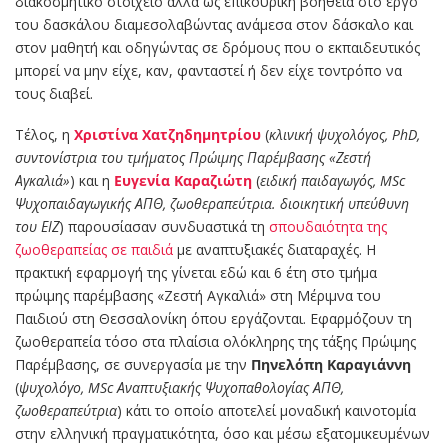
διακοσμητικό στοιχείο αλλά ως επικουρική βοήθεια στο έργο
του δασκάλου διαμεσολαβώντας ανάμεσα στον δάσκαλο και
στον μαθητή και οδηγώντας σε δρόμους που ο εκπαιδευτικός
μπορεί να μην είχε, καν, φανταστεί ή δεν είχε τοντρόπο να
τους διαβεί.
Τέλος, η
Χριστίνα Χατζηδημητρίου
(
κλινική ψυχολόγος, PhD,
συντονίστρια του τμήματος Πρώιμης Παρέμβασης «Ζεστή
Αγκαλιά»
) και η
Ευγενία Καραζιώτη
(
ειδική παιδαγωγός, MSc
Ψυχοπαιδαγωγικής ΑΠΘ, ζωοθεραπεύτρια. διοικητική υπεύθυνη
του ΕΙΖ
) παρουσίασαν συνδυαστικά τη
σπουδαιότητα της
ζωοθεραπείας σε παιδιά
με αναπτυξιακές διαταραχές. H
πρακτική εφαρμογή της γίνεται εδώ και 6 έτη στο τμήμα
πρώιμης παρέμβασης «Ζεστή Αγκαλιά» στη Μέριμνα του
Παιδιού στη Θεσσαλονίκη όπου εργάζονται. Εφαρμόζουν τη
ζωοθεραπεία τόσο στα πλαίσια ολόκληρης της τάξης Πρώιμης
Παρέμβασης, σε συνεργασία με την
Πηνελόπη Καραγιάννη
(
ψυχολόγο, MSc Αναπτυξιακής Ψυχοπαθολογίας ΑΠΘ,
ζωοθεραπεύτρια
) κάτι το οποίο αποτελεί μοναδική καινοτομία
στην ελληνική πραγματικότητα, όσο και μέσω εξατομικευμένων