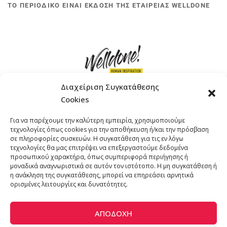
ΤΟ ΠΕΡΙΟΔΙΚΟ ΕΙΝΑΙ ΕΚΔΟΣΗ ΤΗΣ ΕΤΑΙΡΕΙΑΣ WELLDONE
Διαχείριση Συγκατάθεσης
Cookies
ΓΚΟΜΠΙΝΩ 12 ΚΑΙ ΓΟΥΖΕΛΗ 7, 11476, ΑΘΗΝΑ
Για να παρέχουμε την καλύτερη εμπειρία, χρησιμοποιούμε
ΤΗΛΕΦΩΝΟ: +30 211 4021758
τεχνολογίες όπως cookies για την αποθήκευση ή/και την πρόσβαση
EMAIL:
info@welldone.com.gr
σε πληροφορίες συσκευών. Η συγκατάθεση για τις εν λόγω
τεχνολογίες θα μας επιτρέψει να επεξεργαστούμε δεδομένα
προσωπικού χαρακτήρα, όπως συμπεριφορά περιήγησης ή
μοναδικά αναγνωριστικά σε αυτόν τον ιστότοπο. Η μη συγκατάθεση ή
η ανάκληση της συγκατάθεσης, μπορεί να επηρεάσει αρνητικά
ορισμένες λειτουργίες και δυνατότητες.
ΑΠΟΔΟΧΉ