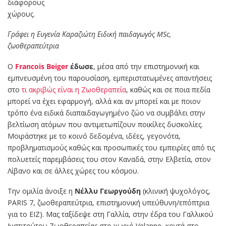
διάφορους
χώρους.
Γράφει η Ευγενία Καραζιώτη Ειδική παιδαγωγός MSc,
ζωοθεραπεύτρια
Ο
Francois Beiger
έδωσε
, μέσα από την επιστημονική και
εμπνευσμένη του παρουσίαση, εμπεριστατωμένες απαντήσεις
στο
τι ακριβώς είναι η Ζωοθεραπεία
, καθώς και σε ποια πεδία
μπορεί να έχει εφαρμογή, αλλά και αν μπορεί και με ποιον
τρόπο ένα ειδικά διαπαιδαγωγημένο ζώο να συμβάλει στην
βελτίωση ατόμων που αντιμετωπίζουν ποικίλες δυσκολίες.
Μοιράστηκε με το κοινό δεδομένα, ιδέες, γεγονότα,
προβληματισμούς καθώς και προσωπικές του εμπειρίες από τις
πολυετείς παρεμβάσεις του στον Καναδά, στην Ελβετία, στον
Λίβανο και σε άλλες χώρες του κόσμου.
Την ομιλία άνοιξε η
Νέλλυ Γεωργούδη
(κλινική ψυχολόγος,
PARIS 7, ζωοθεραπεύτρια, επιστημονική υπεύθυνη/επόπτρια
για το ΕΙΖ). Μας ταξίδεψε στη Γαλλία, στην έδρα του Γαλλικού
Ινστιτούτου Ζωοθεραπείας στο χωριό Velanne, κοντά στο