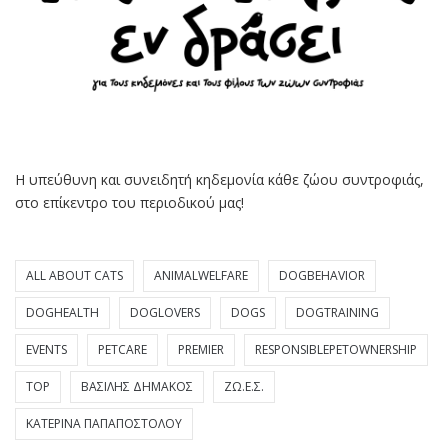
Η υπεύθυνη και συνειδητή κηδεμονία κάθε ζώου συντροφιάς,
στο επίκεντρο του περιοδικού μας!
ALL ABOUT CATS
ANIMALWELFARE
DOGBEHAVIOR
DOGHEALTH
DOGLOVERS
DOGS
DOGTRAINING
EVENTS
PETCARE
PREMIER
RESPONSIBLEPETOWNERSHIP
TOP
ΒΑΣΊΛΗΣ ΔΗΜΆΚΟΣ
ΖΩ.Ε.Σ.
ΚΑΤΕΡΊΝΑ ΠΑΠΑΠΟΣΤΌΛΟΥ