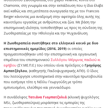
Chamonix, στη γνωριμία και στην εκπαίδευση που η ίδια έλαβε
εκεί καθώς και στη μετέπειτα συνεργασία της με τον Francois
Beiger κάνοντας μια αναδρομή στην αφετηρία όλης αυτής της
καινοτόμου εργασίας με ανθρώπους και ζώα. Με βάση την
επιστημονική ιδιότητα, τοποθετήθηκε ως προς τη σύνδεση της
Ζωοθεραπείας με την Ηθολογία και την Ψυχανάλυση.
Η Ζωοθεραπεία συστήθηκε στο ελληνικό κοινό με δυο
επιστημονικές ημερίδες (2016, 2019)
οι οποίες
πραγματοποιήθηκαν υπό την επιστημονική και οργανωτική
επιμέλεια του επιστημονικού
Συλλόγου Μέριμνας παιδιού κι
εφήβου
(ΣΥ.ΜΕ.Π.Ε.) του οποίου είναι πρόεδρος ο
Γρηγόρης
Αμπατζόγλου
, (καθηγητής Παιδοψυχιατρικής ΑΠΘ). Ο ίδιος
του λειτούργησε υποστηρικτικά στην καινοτόμα πρωτοβουλία
που εισήγαγε τότε η Νέλλυ Γεωργούδη με τρόπο
εμπνευσμένο, ελεύθερο και γενναιόδωρο.
Η συνάδελφος
Τατιάνα Γιομπατζολιά
(κλινική ψυχολόγος
MSc, ζωοθεραπεύτρια) μοιράστηκε τις εμπειρίες της