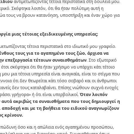
κίδιου
αντιμετωπίζοντας τέτοια περιστατικά στη δουλειά μου.
ρικό. Σκέφτηκα λοιπόν, ότι θα ήταν πολύτιμη αυτή η
ζώα τους να βρουν κατανόηση, υποστήριξη και έναν χώρο για
υργία μιας τέτοιας εξειδικευμένης υπηρεσίας;
μετωπίζοντας τέτοια περιστατικά στο ιδιωτικό μου γραφείο.
νθους τους για το αγαπημένο τους ζώο, άρχισα να
την επεξεργασία τέτοιων συναισθημάτων
. Στο εξωτερικό
τσι σκέφτηκα ότι θα ήταν χρήσιμο να υπάρχει κάτι τέτοιο
 μου μια τέτοια υπηρεσία είναι αναγκαία, είναι το στίγμα που
έννοια ότι δεν θεωρείται κάτι τόσο σοβαρό και οι άνθρωποι
ανείς δεν τους καταλαβαίνει. Επίσης νιώθουν συχνά ενοχές
εράσει γρήγορα» ή ότι είναι υπερβολικοί.
Όταν λοιπόν
 αυτά ακριβώς τα συναισθήματα που τους δημιουργεί η
 αποδοχή και με τη βοήθεια του ειδικού αναγνωρίζουν
υς κρίνουν.
υ επώδυνη όσο και η απώλεια ενός αγαπημένου προσώπου,
 πολύπλοκη και να διαρκέσει καιρό. Συναισθήματα όπως