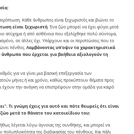
σία;
 περίπτωση. Κάθε άνθρωπος είναι ξεχωριστός και βιώνει το
πτωση είναι ξεχωριστή
. Ένα ζώο μπορεί να έχει φύγει μετά
ιο ατύχημα ή από ασθένεια που εξελίχθηκε πολύ σύντομα,
ασμένο, σε άλλες όχι. Υπάρχουν και οι περιπτώσεις που το
ιώνει πένθος.
Λαμβάνοντας υπ’οψιν τα χαρακτηριστικά
ν άνθρωπο που έρχεται για βοήθεια αξιολογούν τη
ριθμός για να γίνει μια βασική επεξεργασία των
ατούν μήνες ή και χρόνο, καθώς προκύπτουν θέματα προς
ι έχουν την ανάγκη να επιστρέφουν στην ομάδα για καιρό
”. Τι γνώμη έχεις για αυτό και πότε θεωρείς ότι είναι
 ζώο μετά το θάνατο του κατοικίδιου του;
ήθως λέγεται λόγω άγνοιας της συνθήκης, και μπορεί να
ν πολυπλοκότητα της διαδικασίας του πένθους. Και πάλι