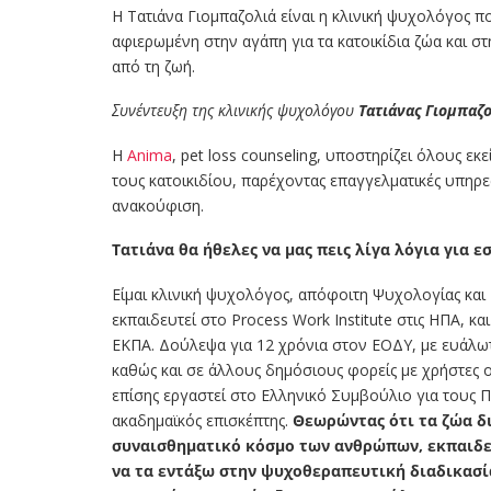
Η Τατιάνα Γιομπαζολιά είναι η κλινική ψυχολόγος 
αφιερωμένη στην αγάπη για τα κατοικίδια ζώα και 
από τη ζωή.
Συνέντευξη της κλινικής ψυχολόγου
Τατιάνας Γιομπαζο
Η
Anima
, pet loss counseling, υποστηρίζει όλους 
τους κατοικιδίου, παρέχοντας επαγγελματικές υπηρε
ανακούφιση.
Τατιάνα θα ήθελες να μας πεις λίγα λόγια για ε
Είμαι κλινική ψυχολόγος, απόφοιτη Ψυχολογίας κα
εκπαιδευτεί στο Process Work Institute στις ΗΠΑ, κα
ΕΚΠΑ. Δούλεψα για 12 χρόνια στον ΕΟΔΥ, με ευάλω
καθώς και σε άλλους δημόσιους φορείς με χρήστες 
επίσης εργαστεί στο Ελληνικό Συμβούλιο για τους 
ακαδημαϊκός επισκέπτης.
Θεωρώντας ότι τα ζώα δι
συναισθηματικό κόσμο των ανθρώπων, εκπαιδε
να τα εντάξω στην ψυχοθεραπευτική διαδικασί