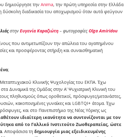
που δημιούργησε την
Anima
, την πρώτη υπηρεσία στην Ελλάδα
στη δύσκολη διαδικασία του αποχωρισμού όταν αυτά φεύγουν
λιάς
στην
Ευγενία Καραζιώτη
– φωτογραφίες
Olga Amiridou
εκείνους που αντιμετωπίζουν την απώλεια του αγαπημένου
σίες και προσφέροντας στήριξη και συναισθηματική
σένα
;
ι Μεταπτυχιακού Κλινικής Ψυχολογίας του ΕΚΠΑ. Έχω
ι στα Δυναμικά της Ομάδας στην Α’ Ψυχιατρική Κλινική του
τους πληθυσμούς όπως οροθετικοί, πρόσφυγες/μετανάστες,
ουσιών, κακοποιημένες γυναίκες και LGBTQΙ+ άτομα. Έχω
Πρόσφυγες, και στο Πανεπιστήμιο της Νέας Υόρκης ως
αθέτουν ιδιαίτερη ικανότητα να συντονίζονται με τον
ύτηκα από το Γαλλικό Ινστιτούτο Ζωοθεραπείας, ώστε
α
. Αποφάσισα τη
δημιουργία μιας εξειδικευμένης