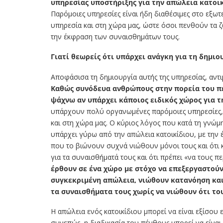
υπηρεσίας υποστήριξης για την απώλεια κατοι
Παρόμοιες υπηρεσίες είναι ήδη διαθέσιμες στο εξωτε
υπηρεσία και στη χώρα μας, ώστε όσοι πενθούν τα 
την έκφραση των συναισθημάτων τους.
Γιατί θεωρείς ότι υπάρχει ανάγκη για τη δημιο
Αποφάσισα τη δημιουργία αυτής της υπηρεσίας, αντι
Καθώς συνόδευα ανθρώπους στην πορεία του πέ
ψάχνω αν υπάρχει κάποιος ειδικός χώρος για 
υπάρχουν πολύ οργανωμένες παρόμοιες υπηρεσίες, έ
και στη χώρα μας. Ο κύριος λόγος που κατά τη γνώμη
υπάρχει γύρω από την απώλεια κατοικίδιου, με την 
που το βιώνουν συχνά νιώθουν μόνοι τους και ότι κ
για τα συναισθήματά τους και ότι πρέπει «να τους π
έρθουν σε ένα χώρο με στόχο να επεξεργαστούν
συγκεκριμένη απώλεια, νιώθουν κατανόηση και
τα συναισθήματα τους χωρίς να νιώθουν ότι το
Η απώλεια ενός κατοικίδιου μπορεί να είναι εξίσο
συνεπώς, η διαδικασία του πένθους μπορεί να είναι