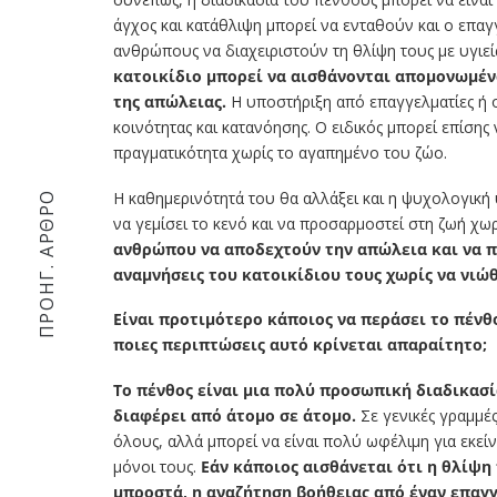
άγχος και κατάθλιψη μπορεί να ενταθούν και ο επα
ανθρώπους να διαχειριστούν τη θλίψη τους με υγιεί
κατοικίδιο μπορεί να αισθάνονται απομονωμένο
της απώλειας.
Η υποστήριξη από επαγγελματίες ή 
κοινότητας και κατανόησης. Ο ειδικός μπορεί επίση
πραγματικότητα χωρίς το αγαπημένο του ζώο.
Η καθημερινότητά του θα αλλάξει και η ψυχολογική
ΠΡΟΗΓ. ΆΡΘΡΟ
να γεμίσει το κενό και να προσαρμοστεί στη ζωή χωρί
ανθρώπου να αποδεχτούν την απώλεια και να π
αναμνήσεις του κατοικίδιου τους χωρίς να νιώ
Είναι προτιμότερο κάποιος να περάσει το πένθ
ποιες περιπτώσεις αυτό κρίνεται απαραίτητο;
Το πένθος είναι μια πολύ προσωπική διαδικασί
διαφέρει από άτομο σε άτομο.
Σε γενικές γραμμές
όλους, αλλά μπορεί να είναι πολύ ωφέλιμη για εκεί
μόνοι τους.
Εάν κάποιος αισθάνεται ότι η θλίψη
μπροστά, η αναζήτηση βοήθειας από έναν επαγ