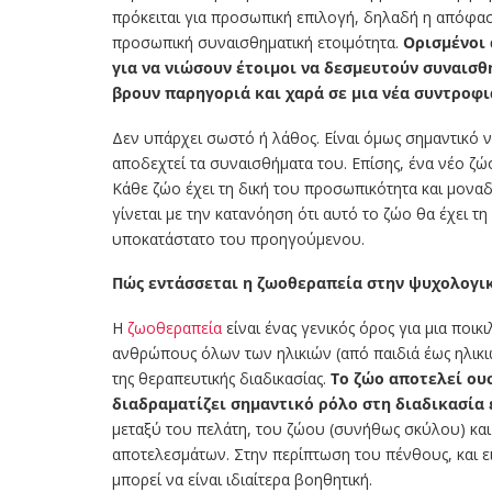
πρόκειται για προσωπική επιλογή, δηλαδή η απόφαση
προσωπική συναισθηματική ετοιμότητα.
Ορισμένοι 
για να νιώσουν έτοιμοι να δεσμευτούν συναισθη
βρουν παρηγοριά και χαρά σε μια νέα συντροφι
Δεν υπάρχει σωστό ή λάθος. Είναι όμως σημαντικό να
αποδεχτεί τα συναισθήματα του. Επίσης, ένα νέο ζώ
Κάθε ζώο έχει τη δική του προσωπικότητα και μοναδ
γίνεται με την κατανόηση ότι αυτό το ζώο θα έχει τη
υποκατάστατο του προηγούμενου.
Πώς εντάσσεται η ζωοθεραπεία στην ψυχολογικ
Η
ζωοθεραπεία
είναι ένας γενικός όρος για μια πο
ανθρώπους όλων των ηλικιών (από παιδιά έως ηλικι
της θεραπευτικής διαδικασίας.
Το ζώο αποτελεί ου
διαδραματίζει σημαντικό ρόλο στη διαδικασία
μεταξύ του πελάτη, του ζώου (συνήθως σκύλου) και
αποτελεσμάτων. Στην περίπτωση του πένθους, και ει
μπορεί να είναι ιδιαίτερα βοηθητική.