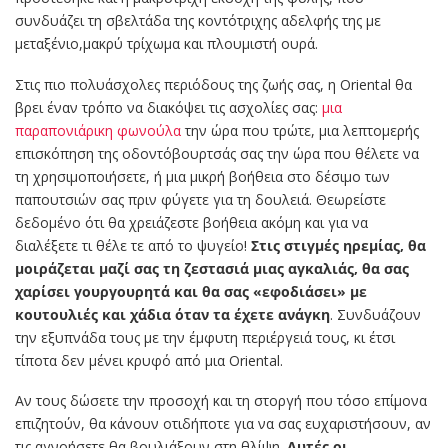
συνδυάζει τη σβελτάδα της κοντότριχης αδελφής της με
μεταξένιο,μακρύ τρίχωμα και πλουμιστή ουρά.
Στις πιο πολυάσχολες περιόδους της ζωής σας, η Oriental θα
βρει έναν τρόπο να διακόψει τις ασχολίες σας:
μια
παραπονιάρικη φωνούλα
την ώρα που τρώτε, μια λεπτομερής
επισκόπηση της οδοντόβουρτσάς σας την ώρα που θέλετε να
τη χρησιμοποιήσετε, ή μια μικρή βοήθεια στο δέσιμο των
παπουτσιών σας πριν φύγετε για τη δουλειά. Θεωρείστε
δεδομένο ότι θα χρειάζεστε βοήθεια ακόμη και για να
διαλέξετε τι θέλε τε από το ψυγείο!
Στις στιγμές ηρεμίας, θα
μοιράζεται μαζί σας τη ζεστασιά μιας αγκαλιάς, θα σας
χαρίσει γουργουρητά και θα σας «εφοδιάσει» με
κουτουλιές και χάδια όταν τα έχετε ανάγκη
. Συνδυάζουν
την εξυπνάδα τους με την έμφυτη περιέργειά τους, κι έτσι
τίποτα δεν μένει κρυφό από μια Oriental.
Αν τους δώσετε την προσοχή και τη στοργή που τόσο επίμονα
επιζητούν, θα κάνουν οτιδήποτε για να σας ευχαριστήσουν, αν
τις αγνοήσετε θα βουλιάξουν στη θλίψη.
Αυτές οι