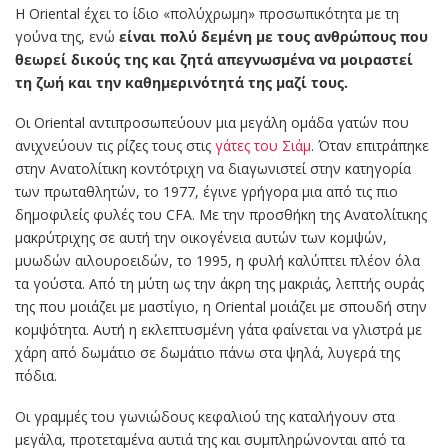
Η Oriental έχει το ίδιο «πολύχρωμη» προσωπικότητα με τη
γούνα της, ενώ
είναι πολύ δεμένη με τους ανθρώπους που
θεωρεί δικούς της και ζητά απεγνωσμένα να μοιραστεί
τη ζωή και την καθημερινότητά της μαζί τους.
Οι Oriental αντιπροσωπεύουν μια μεγάλη ομάδα γατών που
ανιχνεύουν τις ρίζες τους στις
γάτες του Σιάμ
. Όταν επιτράπηκε
στην Ανατολίτικη κοντότριχη να διαγωνιστεί στην κατηγορία
των πρωταθλητών, το 1977, έγινε γρήγορα μια από τις πιο
δημοφιλείς φυλές του CFA. Με την προσθήκη της Ανατολίτικης
μακρύτριχης σε αυτή την οικογένεια αυτών των κομψών,
μυωδών αιλουροειδών, το 1995, η φυλή καλύπτει πλέον όλα
τα γούστα. Από τη μύτη ως την άκρη της μακριάς, λεπτής ουράς
της που μοιάζει με μαστίγιο, η Oriental μοιάζει με σπουδή στην
κομψότητα. Αυτή η εκλεπτυσμένη γάτα φαίνεται να γλιστρά με
χάρη από δωμάτιο σε δωμάτιο πάνω στα ψηλά, λυγερά της
πόδια.
Οι γραμμές του γωνιώδους κεφαλιού της καταλήγουν στα
μεγάλα, προτεταμένα αυτιά της και συμπληρώνονται από τα