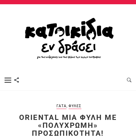
ΓΆΤΑ
,
ΦΥΛΈΣ
ORIENTAL ΜΙΑ ΦΥΛΉ ΜΕ
«ΠΟΛΎΧΡΩΜΗ»
ΠΡΟΣΩΠΙΚΌΤΗΤΑ!