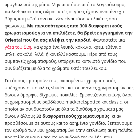
αμυγδαλωτά της μάτια. Μην απατάστε από το λυγερόκορμο,
«κυλινδρικό» τους σώμα: αυτές οι γάτες έχουν αναπάντεχο
βάρος και μυϊκό τόνο και δεν είναι τόσο ντελικάτες όσο
φαίνονται.
Με περισσότερους από 300 διαφορετικούς
χρωματισμούς για να επιλέξετε, θα βρείτε εγγυημένα την
Oriental που θα σας κλέψει την καρδιά
. Φανταστείτε μια
γάτα του Σιάμ
να φορά ένα λευκό, κόκκινο, κρεμ, εβένινο,
μπλε, σοκολά, λιλά, ή κανελλί κοστούμι. Πέρα από τους
συμπαγείς χρωματισμούς, υπάρχει το καπνιστό γονίδιο που
συνδυάζεται με όλα τα χρώματα εκτός του λευκού.
Για όσους προτιμούν τους σκιασμένους χρωματισμούς,
υπάρχουν οι ποικιλίες shaded, και οι πινελιές χρωματισμών μας
δίνουν όμορφες δίχρωμες ποικιλίες. Εμφανίζονται επίσης όλοι
οι χρωματισμοί με ραβδώσεις,mackerel,spotted και classic, οι
οποίοι αν συνδυαστούν με όλα τα διαθέσιμα χρώματα μας
δίνουν άλλους
32 διαφορετικούς χρωματισμούς
, κι αν
προσθέσουμε σε αυτούς και το ασημένιο γονίδιο, ξεπερνούμε
τον αριθμό των 300 χρωματισμών! Στην ατελείωτη αυτή παλέτα
προστέθηκε και η μακρύτριχη εκδοχή της φυλής, που