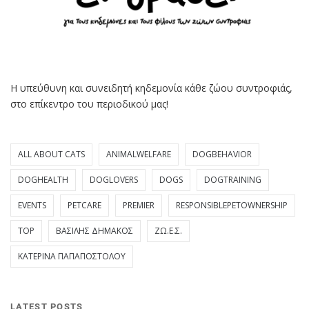
Η υπεύθυνη και συνειδητή κηδεμονία κάθε ζώου συντροφιάς,
στο επίκεντρο του περιοδικού μας!
ALL ABOUT CATS
ANIMALWELFARE
DOGBEHAVIOR
DOGHEALTH
DOGLOVERS
DOGS
DOGTRAINING
EVENTS
PETCARE
PREMIER
RESPONSIBLEPETOWNERSHIP
TOP
ΒΑΣΊΛΗΣ ΔΗΜΆΚΟΣ
ΖΩ.Ε.Σ.
ΚΑΤΕΡΊΝΑ ΠΑΠΑΠΟΣΤΌΛΟΥ
LATEST POSTS