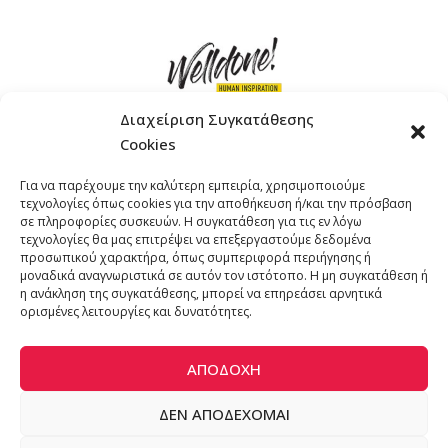
Διαχείριση Συγκατάθεσης
Cookies
ΓΚΟΜΠΙΝΩ 12 ΚΑΙ ΓΟΥΖΕΛΗ 7, 11476, ΑΘΗΝΑ
Για να παρέχουμε την καλύτερη εμπειρία, χρησιμοποιούμε
ΤΗΛΕΦΩΝΟ: +30 211 4021758
τεχνολογίες όπως cookies για την αποθήκευση ή/και την πρόσβαση
EMAIL:
info@welldone.com.gr
σε πληροφορίες συσκευών. Η συγκατάθεση για τις εν λόγω
τεχνολογίες θα μας επιτρέψει να επεξεργαστούμε δεδομένα
προσωπικού χαρακτήρα, όπως συμπεριφορά περιήγησης ή
μοναδικά αναγνωριστικά σε αυτόν τον ιστότοπο. Η μη συγκατάθεση ή
η ανάκληση της συγκατάθεσης, μπορεί να επηρεάσει αρνητικά
ορισμένες λειτουργίες και δυνατότητες.
ΑΠΟΔΟΧΉ
ΔΕΝ ΑΠΟΔΈΧΟΜΑΙ
© 2024 katoikidiaendrasi. All Rights Reserved. | Developed by