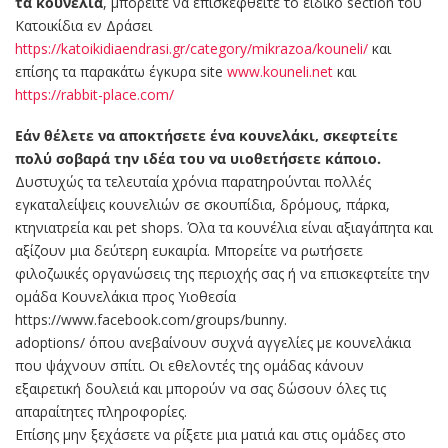
τα κουνέλια
, μπορείτε να επισκεφθείτε το ειδικό section του
Κατοικίδια εν Δράσει
https://katoikidiaendrasi.gr/category/mikrazoa/kouneli/
και
επίσης τα παρακάτω έγκυρα site
www.kouneli.net
και
https://rabbit-place.com/
Εάν θέλετε να αποκτήσετε ένα κουνελάκι, σκεφτείτε
πολύ σοβαρά την ιδέα του να υιοθετήσετε κάποιο.
Δυστυχώς τα τελευταία χρόνια παρατηρούνται πολλές
εγκαταλείψεις κουνελιών σε σκουπίδια, δρόμους, πάρκα,
κτηνιατρεία και pet shops. Όλα τα κουνέλια είναι αξιαγάπητα και
αξίζουν μια δεύτερη ευκαιρία. Μπορείτε να ρωτήσετε
φιλοζωικές οργανώσεις της περιοχής σας ή να επισκεφτείτε την
ομάδα Κουνελάκια προς Υιοθεσία
https://www.facebook.com/groups/bunny.
adoptions/ όπου ανεβαίνουν συχνά αγγελίες με κουνελάκια
που ψάχνουν σπίτι. Οι εθελοντές της ομάδας κάνουν
εξαιρετική δουλειά και μπορούν να σας δώσουν όλες τις
απαραίτητες πληροφορίες.
Επίσης μην ξεχάσετε να ρίξετε μια ματιά και στις ομάδες στο