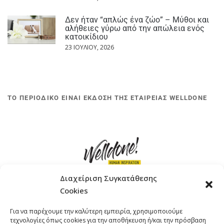
Δεν ήταν “απλώς ένα ζώο” – Μύθοι και
αλήθειες γύρω από την απώλεια ενός
κατοικίδιου
23 ΙΟΥΛΊΟΥ, 2026
ΤΟ ΠΕΡΙΟΔΙΚΟ ΕΙΝΑΙ ΕΚΔΟΣΗ ΤΗΣ ΕΤΑΙΡΕΙΑΣ WELLDONE
Διαχείριση Συγκατάθεσης
Cookies
ΓΚΟΜΠΙΝΩ 12 ΚΑΙ ΓΟΥΖΕΛΗ 7, 11476, ΑΘΗΝΑ
Για να παρέχουμε την καλύτερη εμπειρία, χρησιμοποιούμε
ΤΗΛΕΦΩΝΟ: +30 211 4021758
τεχνολογίες όπως cookies για την αποθήκευση ή/και την πρόσβαση