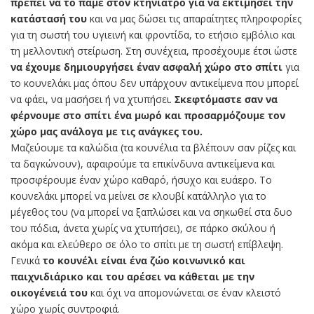
πρέπει να το πάμε στον κτηνίατρο για να εκτιμήσει την
κατάστασή του
και να μας δώσει τις απαραίτητες πληροφορίες
για τη σωστή του υγιεινή και φροντίδα, το ετήσιο εμβόλιο και
τη μελλοντική στείρωση. Στη συνέχεια, προσέχουμε έτσι ώστε
να έχουμε δημιουργήσει έναν ασφαλή χώρο στο σπίτι
για
το κουνελάκι μας όπου δεν υπάρχουν αντικείμενα που μπορεί
να φάει, να μασήσει ή να χτυπήσει.
Σκεφτόμαστε σαν να
φέρνουμε στο σπίτι ένα μωρό και προσαρμόζουμε τον
χώρο μας ανάλογα με τις ανάγκες του.
Μαζεύουμε τα καλώδια (τα κουνέλια τα βλέπουν σαν ρίζες και
τα δαγκώνουν), αφαιρούμε τα επικίνδυνα αντικείμενα και
προσφέρουμε έναν χώρο καθαρό, ήσυχο και ευάερο. Το
κουνελάκι μπορεί να μείνει σε κλουβί κατάλληλο για το
μέγεθος του (να μπορεί να ξαπλώσει και να σηκωθεί στα δυο
του πόδια, άνετα χωρίς να χτυπήσει), σε πάρκο σκύλου ή
ακόμα και ελεύθερο σε όλο το σπίτι με τη σωστή επίβλεψη.
Γενικά
το κουνέλι είναι ένα ζώο κοινωνικό και
παιχνιδιάρικο και του αρέσει να κάθεται με την
οικογένειά του
και όχι να απομονώνεται σε έναν κλειστό
χώρο χωρίς συντροφιά.