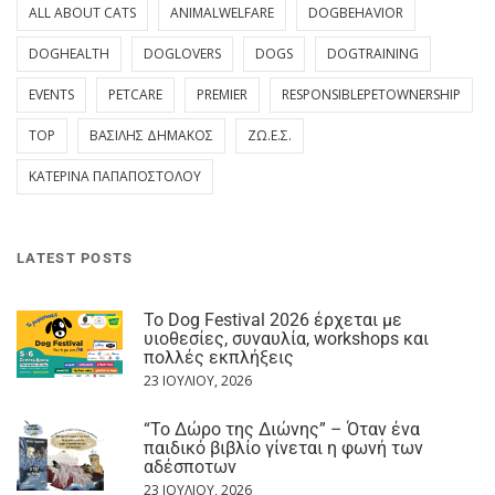
ALL ABOUT CATS
ANIMALWELFARE
DOGBEHAVIOR
DOGHEALTH
DOGLOVERS
DOGS
DOGTRAINING
EVENTS
PETCARE
PREMIER
RESPONSIBLEPETOWNERSHIP
TOP
ΒΑΣΊΛΗΣ ΔΗΜΆΚΟΣ
ΖΩ.Ε.Σ.
ΚΑΤΕΡΊΝΑ ΠΑΠΑΠΟΣΤΌΛΟΥ
LATEST POSTS
Το Dog Festival 2026 έρχεται με
υιοθεσίες, συναυλία, workshops και
πολλές εκπλήξεις
23 ΙΟΥΛΊΟΥ, 2026
“Το Δώρο της Διώνης” – Όταν ένα
παιδικό βιβλίο γίνεται η φωνή των
αδέσποτων
23 ΙΟΥΛΊΟΥ, 2026