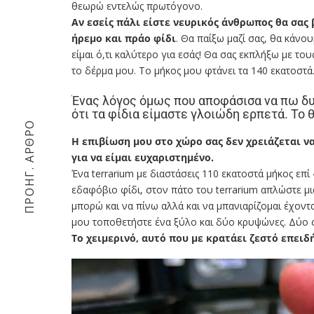
θεωρώ εντελώς πρωτόγονο.
Αν εσείς πάλι είστε νευρικός άνθρωπος θα σας
ήρεμο και πράο φίδι
. Θα παίξω μαζί σας, θα κάνου
είμαι ό,τι καλύτερο για εσάς! Θα σας εκπλήξω με τ
το δέρμα μου. Το μήκος μου φτάνει τα 140 εκατοστά
Ένας λόγος όμως που αποφάσισα να πω δυο
ότι τα φίδια είμαστε γλοιώδη ερπετά. Τ
ΠΡΟΗΓ. ΆΡΘΡΟ
Η επιβίωση μου στο χώρο σας δεν χρειάζεται ν
για να είμαι ευχαριστημένο.
Ένα terrarium με διαστάσεις 110 εκατοστά μήκος επί 
εδαφόβιο φίδι, στον πάτο του terrarium απλώστε μ
μπορώ και να πίνω αλλά και να μπανιαρίζομαι έχοντ
μου τοποθετήστε ένα ξύλο και δύο κρυψώνες. Δύο σ
Το χειμερινό, αυτό που με κρατάει ζεστό επειδ