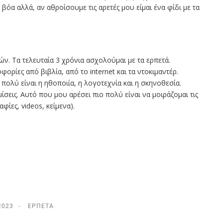
όα αλλά, αν αθροίσουμε τις αρετές μου είμαι ένα φίδι με τα
ών. Τα τελευταία 3 χρόνια ασχολούμαι με τα ερπετά.
ρίες από βιβλία, από το internet και τα ντοκιμαντέρ.
πολύ είναι η ηθοποιία, η λογοτεχνία και η σκηνοθεσία.
σεις. Αυτό που μου αρέσει πιο πολύ είναι να μοιράζομαι τις
φίες, videos, κείμενα).
2023
ΕΡΠΕΤΆ