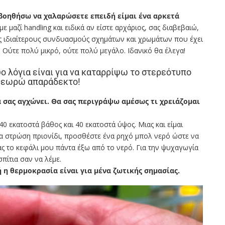
 βοηθήσω να χαλαρώσετε επειδή είμαι ένα αρκετά
με μαζί handling και ειδικά αν είστε αρχάριος, σας διαβεβαιώ,
ους ιδιαίτερους συνδυασμούς σχημάτων και χρωμάτων που έχει
. Ούτε πολύ μικρό, ούτε πολύ μεγάλο. Ιδανικό θα έλεγα!
 λόγια είναι για να καταρρίψω το στερεότυπο
ο θεωρώ απαράδεκτο!
α σας αγχώνει. Θα σας περιγράψω αμέσως τι χρειάζομαι
40 εκατοστά βάθος και 40 εκατοστά ύψος. Μιας και είμαι
ια στρώση πριονίδι, προσθέστε ένα ρηχό μπολ νερό ώστε να
ας το κεφάλι μου πάντα έξω από το νερό. Για την ψυχαγωγία
πίτια σαν να λέμε.
ή η θερμοκρασία είναι για μένα ζωτικής σημασίας.