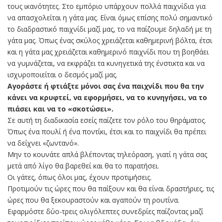
τους ικανότητες. Στο εμπόριο υπάρχουν πολλά παιχνίδια για
να απασχολείται η γάτα μας. Είναι όμως επίσης πολύ σημαντικό
το διαδραστικό παιχνίδι μαζί μας, το να παίζουμε δηλαδή με τη
γάτα μας. Όπως ένας σκύλος χρειάζεται καθημερινή βόλτα, έτσι
και η γάτα μας χρειάζεται καθημερινό παιχνίδι που τη βοηθάει
να γυμνάζεται, να εκφράζει τα κυνηγετικά της ένστικτα και να
ισχυροποιείται ο δεσμός μαζί μας.
Αγοράστε ή φτιάξτε μόνοι σας ένα παιχνίδι που θα την
κάνει να κρυφτεί, να εφορμήσει, να το κυνηγήσει, να το
πιάσει και να το «σκοτώσει».
Σε αυτή τη διαδικασία εσείς παίζετε τον ρόλο του θηράματος.
Όπως ένα πουλί ή ένα ποντίκι, έτσι και το παιχνίδι θα πρέπει
να δείχνει «ζωντανό».
Μην το κουνάτε απλά βλέποντας τηλεόραση, γιατί η γάτα σας
μετά από λίγο θα βαρεθεί και θα το παρατήσει.
Οι γάτες, όπως όλοι μας, έχουν προτιμήσεις.
Προτιμούν τις ώρες που θα παίξουν και θα είναι δραστήριες, τις
ώρες που θα ξεκουραστούν και αγαπούν τη ρουτίνα.
Εφαρμόστε δύο-τρεις ολιγόλεπτες συνεδρίες παίζοντας μαζί