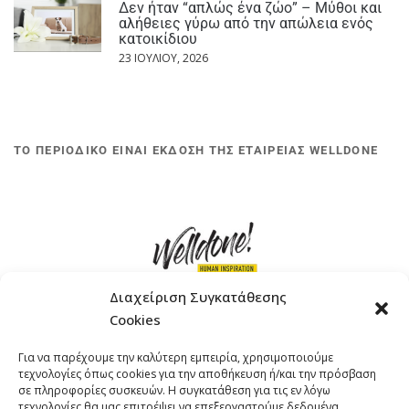
Δεν ήταν “απλώς ένα ζώο” – Μύθοι και
αλήθειες γύρω από την απώλεια ενός
κατοικίδιου
23 ΙΟΥΛΊΟΥ, 2026
ΤΟ ΠΕΡΙΟΔΙΚΟ ΕΙΝΑΙ ΕΚΔΟΣΗ ΤΗΣ ΕΤΑΙΡΕΙΑΣ WELLDONE
Διαχείριση Συγκατάθεσης
Cookies
ΓΚΟΜΠΙΝΩ 12 ΚΑΙ ΓΟΥΖΕΛΗ 7, 11476, ΑΘΗΝΑ
Για να παρέχουμε την καλύτερη εμπειρία, χρησιμοποιούμε
ΤΗΛΕΦΩΝΟ: +30 211 4021758
τεχνολογίες όπως cookies για την αποθήκευση ή/και την πρόσβαση
EMAIL:
info@welldone.com.gr
σε πληροφορίες συσκευών. Η συγκατάθεση για τις εν λόγω
τεχνολογίες θα μας επιτρέψει να επεξεργαστούμε δεδομένα