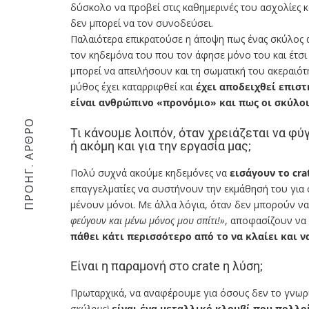
δύσκολο να προβεί στις καθημερινές του ασχολίες κ
δεν μπορεί να τον συνοδεύσει.
Παλαιότερα επικρατούσε η άποψη πως ένας σκύλος αντ
τον κηδεμόνα του που τον άφησε μόνο του και έτσι
μπορεί να απειλήσουν και τη σωματική του ακεραιότ
μύθος έχει καταρριφθεί και
έχει αποδειχθεί επιστ
είναι ανθρώπινο «προνόμιο» και πως οι σκύλοι 
ΠΡΟΗΓ. ΆΡΘΡΟ
Τι κάνουμε λοιπόν, όταν χρειάζεται να φύ
ή ακόμη και για την εργασία μας;
Πολύ συχνά ακούμε κηδεμόνες να
εισάγουν το cr
επαγγελματίες να συστήνουν την εκμάθησή του για
μένουν μόνοι. Με άλλα λόγια, όταν δεν μπορούν να
φεύγουν και μένω μόνος μου σπίτι!»
, αποφασίζουν ν
πάθει κάτι περισσότερο από το να κλαίει και ν
Είναι η παραμονή στο crate η λύση;
Πρωταρχικά, να αναφέρουμε για όσους δεν το γνωρί
σκύλους)
είναι ένα μεταλλικό κλουβί που πολλο