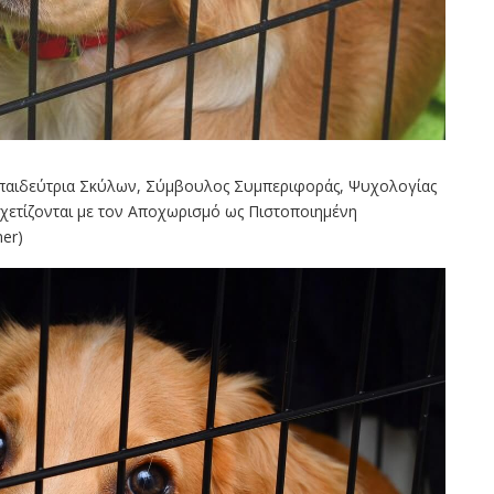
κπαιδεύτρια Σκύλων, Σύμβουλος Συμπεριφοράς, Ψυχολογίας
σχετίζονται με τον Αποχωρισμό ως Πιστοποιημένη
ner)