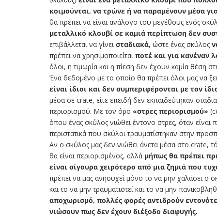
κοιμούνται, να τρώνε ή να παραμένουν μέσα γι
θα πρέπει να είναι ανάλογο του μεγέθους ενός σκ
μεταλλικό κλουβί σε καμιά περίπτωση δεν συσ
επιβάλλεται να γίνει
σταδιακά
, ώστε ένας σκύλος
ν
πρέπει να χρησιμοποιείται
ποτέ και για κανέναν 
όλοι, η τιμωρία και η πίεση δεν έχουν καμία θέση στ
Ένα δεδομένο με το οποίο θα πρέπει όλοι μας να ξ
είναι ίδιοι και δεν συμπεριφέρονται με τον ίδ
μέσα σε crate, είτε επειδή δεν εκπαιδεύτηκαν σταδι
περιορισμού. Με τον όρο
«στρες περιορισμού»
(c
όπου ένας σκύλος νιώθει έντονο στρες, όταν είναι
περιστατικά που σκύλοι τραυματίστηκαν στην προσπ
Αν ο σκύλος μας δεν νιώθει άνετα μέσα στο crate, τ
θα είναι περιορισμένος, αλλά
μήπως θα πρέπει πρώ
είναι σίγουρα χειρότερο από μια ζημιά που τυχ
πρέπει να μας ανησυχεί μόνο το να μην χαλάσει ο σ
και το να μην τραυματιστεί και το να μην πανικοβληθ
αποχωρισμό, πολλές φορές αντιδρούν εντονότερ
νιώσουν πως δεν έχουν διέξοδο διαφυγής.