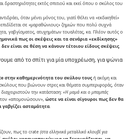
αι δραστηριότητες εκτός σπιτιού και εκεί όπου ο σκύλος του
ιδράει, όταν μένει μόνος του, γιατί θέλει να «εκδικηθεί»
 επιδίδεται σε «μαραθώνιους» ζημιών που πολύ συχνά
ητα, γαβγίσματος, ατυχημάτων τουαλέτας, κα. Πλέον αυτός ο
ημονικά πως οι σκέψεις και τα σενάρια «εκδίκησης»
δεν είναι σε θέση να κάνουν τέτοιου είδους σκέψεις
.
γουμε από το σπίτι για μία υποχρέωση, για ψώνια
ate στην καθημερινότητα του σκύλου τους
ή ακόμη και
 σκύλους που βιώνουν στρες και θέματα συμπεριφοράς, όταν
 διαχειριστούν την κατάσταση:
«Η μαμά και ο μπαμπάς
α τον «απομονώσουν»,
ώστε να είναι σίγουροι πως δεν θα
α γαβγίζει ασταμάτητα
.
ζουν, πως το crate
(στα ελληνικά μεταλλικό κλουβί για
ί σκύλοι χρησιμοποιούν για να ξεκουράζονται, να