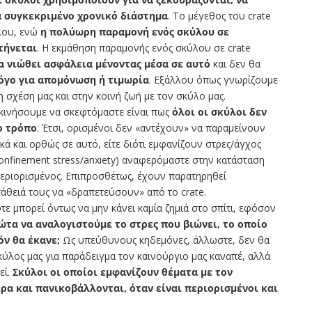
α συγκεκριμένο χρονικό διάστημα
. Το μέγεθος του crate
ύλου, ενώ
η πολύωρη παραμονή ενός σκύλου σε
τήνεται
. Η εκμάθηση παραμονής ενός σκύλου σε crate
α νιώθει ασφάλεια μένοντας μέσα σε αυτό
και δεν θα
λόγο για απομόνωση ή τιμωρία
. Εξάλλου όπως γνωρίζουμε
η σχέση μας και στην κοινή ζωή με τον σκύλο μας.
εκινήσουμε να σκεφτόμαστε είναι πως
όλοι οι σκύλοι δεν
ιο τρόπο
. Έτσι, ορισμένοι δεν «αντέχουν» να παραμείνουν
ακά και ορθώς σε αυτό, είτε διότι εμφανίζουν στρες/άγχος
onfinement stress/anxiety) αναφερόμαστε στην κατάσταση
 περιορισμένος. Επιπροσθέτως, έχουν παρατηρηθεί
άθειά τους να «δραπετεύσουν» από το crate.
ότε μπορεί όντως να μην κάνει καμία ζημιά στο σπίτι, εφόσον
τα να αναλογιστούμε το στρες που βιώνει, το οποίο
όν θα έκανε;
Ως υπεύθυνους κηδεμόνες, άλλωστε, δεν θα
κύλος μας για παράδειγμα τον καινούργιο μας καναπέ, αλλά
εί.
Σκύλοι οι οποίοι εμφανίζουν θέματα με τον
α και πανικοβάλλονται, όταν είναι περιορισμένοι και