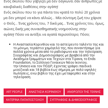
Ενός σκύλου που γαβγίζει μα δεν δαγκώνει σαν άνθρωπος με
κανιβαλικές διαθέσεις στην αγάπη!
Ενός σκύλου που το για πάντα του κρατά το πολύ 20 χρόνια
μα δεν μπορεί να κάνει αλλιώς… Μία σύντομη ζωή του χάρισε
ο Θεός… Ένας χρόνος του, 7 δικά μας… Ένας χρόνος του, όμως,
αιώνες δικής μας συναισθηματικής νοημοσύνης στην
αγάπη! Πόσο να αντέξει να αγαπά περισσότερο; Πόσο;
Η Αναστασία Κορινθίου και το αστείρευτο ταλέντο της και
το μόνιμο, τεράστιο χαμόγελό της, που συναντήσαμε για
πολλά χρόνια μέσα από το ραδιόφωνο και την τηλεόραση.
Συγγραφέας και Δημοσιογράφος με βραβεία από την
Ακαδημία Γραμμάτων και Τεχνών στα Τίρανα, το Ends
Foundation, το Σύλλογο Γυναικών Νέου Ικονίου,
την Unesco και τον ΠΟΔΡ, έχοντας γράψει παιδικά
μιούζικαλ και 18 βιβλία έως σήμερα, με πολύ υψηλές
πωλήσεις, ενώ βιβλίο της έχει μεταφερθεί και στην
τηλεόραση.
ART PEOPLE
ΑΝΑΣΤΑΣΊΑ ΚΟΡΙΝΘΊΟΥ
ΆΝΘΡΩΠΟΙ ΤΗΣ ΤΈΧΝΗΣ
ΚΑΤΕΡΊΝΑ ΠΑΠΑΠΟΣΤΌΛΟΥ
ΣΥΓΓΡΑΦΈΑΣ & ΔΗΜΟΣΙΟΓΡΆΦΟΣ