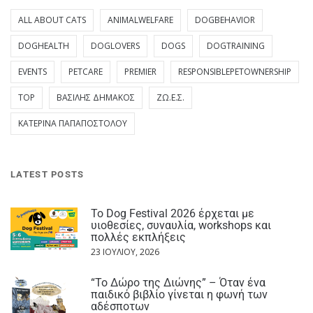
ALL ABOUT CATS
ANIMALWELFARE
DOGBEHAVIOR
DOGHEALTH
DOGLOVERS
DOGS
DOGTRAINING
EVENTS
PETCARE
PREMIER
RESPONSIBLEPETOWNERSHIP
TOP
ΒΑΣΊΛΗΣ ΔΗΜΆΚΟΣ
ΖΩ.Ε.Σ.
ΚΑΤΕΡΊΝΑ ΠΑΠΑΠΟΣΤΌΛΟΥ
LATEST POSTS
Το Dog Festival 2026 έρχεται με
υιοθεσίες, συναυλία, workshops και
πολλές εκπλήξεις
23 ΙΟΥΛΊΟΥ, 2026
“Το Δώρο της Διώνης” – Όταν ένα
παιδικό βιβλίο γίνεται η φωνή των
αδέσποτων