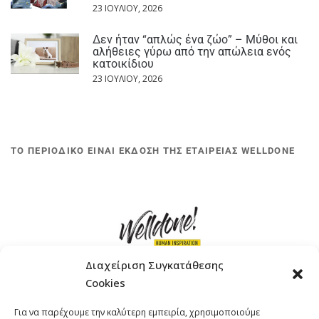
23 ΙΟΥΛΊΟΥ, 2026
Δεν ήταν “απλώς ένα ζώο” – Μύθοι και
αλήθειες γύρω από την απώλεια ενός
κατοικίδιου
23 ΙΟΥΛΊΟΥ, 2026
ΤΟ ΠΕΡΙΟΔΙΚΟ ΕΙΝΑΙ ΕΚΔΟΣΗ ΤΗΣ ΕΤΑΙΡΕΙΑΣ WELLDONE
Διαχείριση Συγκατάθεσης
Cookies
ΓΚΟΜΠΙΝΩ 12 ΚΑΙ ΓΟΥΖΕΛΗ 7, 11476, ΑΘΗΝΑ
Για να παρέχουμε την καλύτερη εμπειρία, χρησιμοποιούμε
ΤΗΛΕΦΩΝΟ: +30 211 4021758