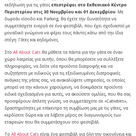
εκδήλωση για τις γάτες
επιστρέφει στο Εκθεσιακό Κέντρο
Περιστερίου στις 30 Νοεμβρίου και 01 Δεκεμβρίου
. Με
δωρεάν είσοδο και Parking, θα έχετε την δυνατότητα να
συμμετάσχετε ενεργά σε ένα φεστιβάλ, που έχει σχεδιαστεί με
μοναδικό γνώμονα να φέρει τους πάντες κάτω από την ίδια
στέγη: Γάτες και κηδεμόνες.
Στο
All About Cats
θα μάθετε τα πάντα για την γάτα σε έναν
χώρο λατρείας για αυτήν, όπου θα μπορέσετε να συλλέξετε
πληροφορίες, να δείτε νέα προϊόντα διατροφής και να
συζητήσετε με ειδικούς για τις εξειδικευμένες διατροφικές
ανάγκες της γάτας σας, να ανακαλύψετε υπηρεσίες, οι οποίες
μπορεί να την κάνουν χαρούμενη, να δοκιμάσετε προϊόντα
ειδικά σχεδιασμένα για αυτές, να ακούσετε ομιλίες, που θα σας
προσφέρουν άπλετη γνώση, να συμμετάσχετε σε «Cativities»,
δραστηριότητες με επίκεντρο τη συμβίωση μας με τις γάτες, να
κερδίσετε δώρα και να λάβετε μέρος σε διαγωνισμούς των
εταιρειών που θα συμμετάσχουν στο φεστιβάλ.
Το
All About Cats
είναι ένα φεστιβάλ για όλη την οικογένεια και