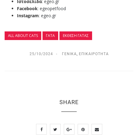
Ιστοσελίδα
:
egeo.gr
Facebook
:
egeopetfood
Instagram
:
egeo.gr
ALL ABOUT CATS
ΓΆΤΑ
ΈΚΘΕΣΗ ΓΆΤΑΣ
25/10/2024
ΓΕΝΙΚΆ
,
ΕΠΙΚΑΙΡΌΤΗΤΑ
SHARE