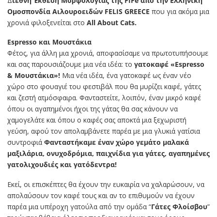
Δ
ιεθνή Έκθεση Μορφολογίας της FIFe από την Ελληνική
Ομοσπονδία Αιλουροειδών FELIS GREECE
που για ακόμα μια
χρονιά φιλοξενείται στο
All About Cats.
Espresso και Μουστάκια
Φέτος, για άλλη μια χρονιά, αποφασίσαμε να πρωτοτυπήσουμε
και σας παρουσιάζουμε μια νέα ιδέα: το
γατοκαφέ «Espresso
& Μουστάκια»!
Μια νέα ιδέα, ένα γατοκαφέ ως έναν νέο
χώρο στο φουαγιέ του φεστιβάλ που θα μυρίζει καφέ, γάτες
και ζεστή ατμόσφαιρα. Φανταστείτε, λοιπόν, έναν μικρό καφέ
όπου οι αγαπημένοι ήχοι της γάτας θα σας κάνουν να
χαμογελάτε και όπου ο καφές σας αποκτά μια ξεχωριστή
γεύση, αφού τον απολαμβάνετε παρέα με μια γλυκιά γατίσια
συντροφιά
Φανταστήκαμε έναν χώρο γεμάτο μαλακά
μαξιλάρια, ονυχοδρόμια, παιχνίδια για γάτες, αγαπημένες
γατολιχουδιές και γατόδεντρα!
Εκεί, οι επισκέπτες θα έχουν την ευκαιρία να χαλαρώσουν, να
απολαύσουν τον καφέ τους και αν το επιθυμούν να έχουν
παρέα μια υπέροχη γατούλα από την ομάδα “
Γάτες Φλοίσβου
”