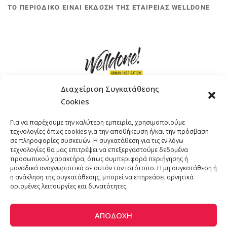
ΤΟ ΠΕΡΙΟΔΙΚΟ ΕΙΝΑΙ ΕΚΔΟΣΗ ΤΗΣ ΕΤΑΙΡΕΙΑΣ WELLDONE
Διαχείριση Συγκατάθεσης
Cookies
ΓΚΟΜΠΙΝΩ 12 ΚΑΙ ΓΟΥΖΕΛΗ 7, 11476, ΑΘΗΝΑ
Για να παρέχουμε την καλύτερη εμπειρία, χρησιμοποιούμε
ΤΗΛΕΦΩΝΟ: +30 211 4021758
τεχνολογίες όπως cookies για την αποθήκευση ή/και την πρόσβαση
EMAIL:
info@welldone.com.gr
σε πληροφορίες συσκευών. Η συγκατάθεση για τις εν λόγω
τεχνολογίες θα μας επιτρέψει να επεξεργαστούμε δεδομένα
προσωπικού χαρακτήρα, όπως συμπεριφορά περιήγησης ή
μοναδικά αναγνωριστικά σε αυτόν τον ιστότοπο. Η μη συγκατάθεση ή
η ανάκληση της συγκατάθεσης, μπορεί να επηρεάσει αρνητικά
ορισμένες λειτουργίες και δυνατότητες.
ΑΠΟΔΟΧΉ