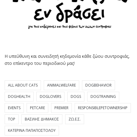
Η υπεύθυνη και συνειδητή κηδεμονία κάθε ζώου συντροφιάς,
στο επίκεντρο του περιοδικού μας!
ALL ABOUT CATS
ANIMALWELFARE
DOGBEHAVIOR
DOGHEALTH
DOGLOVERS
DOGS
DOGTRAINING
EVENTS
PETCARE
PREMIER
RESPONSIBLEPETOWNERSHIP
TOP
ΒΑΣΊΛΗΣ ΔΗΜΆΚΟΣ
ΖΩ.Ε.Σ.
ΚΑΤΕΡΊΝΑ ΠΑΠΑΠΟΣΤΌΛΟΥ