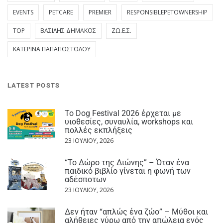
EVENTS
PETCARE
PREMIER
RESPONSIBLEPETOWNERSHIP
TOP
ΒΑΣΊΛΗΣ ΔΗΜΆΚΟΣ
ΖΩ.Ε.Σ.
ΚΑΤΕΡΊΝΑ ΠΑΠΑΠΟΣΤΌΛΟΥ
LATEST POSTS
Το Dog Festival 2026 έρχεται με
υιοθεσίες, συναυλία, workshops και
πολλές εκπλήξεις
23 ΙΟΥΛΊΟΥ, 2026
“Το Δώρο της Διώνης” – Όταν ένα
παιδικό βιβλίο γίνεται η φωνή των
αδέσποτων
23 ΙΟΥΛΊΟΥ, 2026
Δεν ήταν “απλώς ένα ζώο” – Μύθοι και
αλήθειες γύρω από την απώλεια ενός