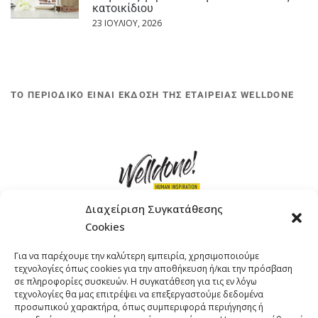
κατοικίδιου
23 ΙΟΥΛΊΟΥ, 2026
ΤΟ ΠΕΡΙΟΔΙΚΟ ΕΙΝΑΙ ΕΚΔΟΣΗ ΤΗΣ ΕΤΑΙΡΕΙΑΣ WELLDONE
Διαχείριση Συγκατάθεσης
Cookies
ΓΚΟΜΠΙΝΩ 12 ΚΑΙ ΓΟΥΖΕΛΗ 7, 11476, ΑΘΗΝΑ
Για να παρέχουμε την καλύτερη εμπειρία, χρησιμοποιούμε
ΤΗΛΕΦΩΝΟ: +30 211 4021758
τεχνολογίες όπως cookies για την αποθήκευση ή/και την πρόσβαση
EMAIL:
info@welldone.com.gr
σε πληροφορίες συσκευών. Η συγκατάθεση για τις εν λόγω
τεχνολογίες θα μας επιτρέψει να επεξεργαστούμε δεδομένα
προσωπικού χαρακτήρα, όπως συμπεριφορά περιήγησης ή