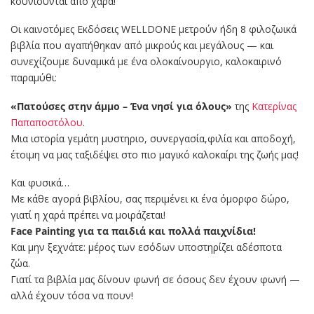
κουνιούνται από χαρά!
Οι καινοτόμες Εκδόσεις WELLDONE μετρούν ήδη 8 φιλοζωικά
βιβλία που αγαπήθηκαν από μικρούς και μεγάλους — και
συνεχίζουμε δυναμικά με ένα ολοκαίνουργιο, καλοκαιρινό
παραμύθι:
«Πατούσες στην άμμο – Ένα νησί για όλους»
της
Κατερίνας
Παπαποστόλου
.
Μια ιστορία γεμάτη μυστηριο, συνεργασία,φιλία και αποδοχή,
έτοιμη να μας ταξιδέψει στο πιο μαγικό καλοκαίρι της ζωής μας!
Και φυσικά…
Με κάθε αγορά βιβλίου, σας περιμένει κι ένα όμορφο δώρο,
γιατί η χαρά πρέπει να μοιράζεται!
Face Painting για τα παιδιά και πολλά παιχνίδια!
Και μην ξεχνάτε: μέρος των εσόδων υποστηρίζει αδέσποτα
ζώα.
Γιατί τα βιβλία μας δίνουν φωνή σε όσους δεν έχουν φωνή —
αλλά έχουν τόσα να πουν!