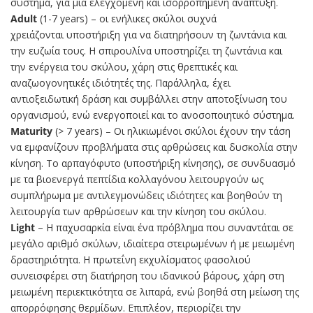
σύστημα, για μία ελεγχόμενη και ισορροπημένη ανάπτυξη.
Adult
(1-7 years) – οι ενήλικες σκύλοι συχνά
χρειάζονται υποστήριξη για να διατηρήσουν τη ζωντάνια και
την ευζωία τους. Η σπιρουλίνα υποστηρίζει τη ζωντάνια και
την ενέργεια του σκύλου, χάρη στις θρεπτικές και
αναζωογονητικές ιδιότητές της. Παράλληλα, έχει
αντιοξειδωτική δράση και συμβάλλει στην αποτοξίνωση του
οργανισμού, ενώ ενεργοποιεί και το ανοσοποιητικό σύστημα.
Maturity
(> 7 years) – Οι ηλικιωμένοι σκύλοι έχουν την τάση
να εμφανίζουν προβλήματα στις αρθρώσεις και δυσκολία στην
κίνηση. Το αρπαγόφυτο (υποστήριξη κίνησης), σε συνδυασμό
με τα βιοενεργά πεπτίδια κολλαγόνου λειτουργούν ως
συμπλήρωμα με αντιλεγμονώδεις ιδιότητες και βοηθούν τη
λειτουργία των αρθρώσεων και την κίνηση του σκύλου.
Light
– Η παχυσαρκία είναι ένα πρόβλημα που συναντάται σε
μεγάλο αριθμό σκύλων, ιδιαίτερα στειρωμένων ή με μειωμένη
δραστηριότητα. Η πρωτεΐνη εκχυλίσματος φασολιού
συνεισφέρει στη διατήρηση του ιδανικού βάρους, χάρη στη
μειωμένη περιεκτικότητα σε λιπαρά, ενώ βοηθά στη μείωση της
απορρόφησης θερμίδων. Επιπλέον, περιορίζει την