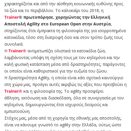
χαρακτηρίζεται και από την αίσθηση κοινωνικής ευθύνης προς
τα ζώα και το περιβάλλον. Το καλοκαίρι του 2018, η
Trainer
® πρωτοπόρησε,
χορηγώντας την Ελληνική
Αποστολή Agility στο
European Open στην Αυστρία
,
στηρίζοντας έτσι έμπρακτα τη φιλοσοφία της για ισορροπημένα
κατοικίδια, τόσο στη διατροφή όσο και στον τρόπο ζωής τους
συνολικά.
Η
Trainer®
αντιμετωπίζει ολιστικά τα κατοικίδια ζώα,
λαμβάνοντας υπόψη τη σχέση τους με τον κηδεμόνα και την
καλή φυσική κατάσταση μέσα από δραστηριότητες, παράγοντες
οι οποίοι είναι καθοριστικοί για την ευζωία του ζώου.
Η δραστηριότητα Agility, η οποία είναι κάτι σχετικά καινούργιο
στη χώρα μας, προάγει αυτές ακριβώς τις αξίες που πρεσβεύει η
Trainer®
και η φιλοσοφία της. Το agility προσφέρει
άθληση, εκτόνωση και διασκέδαση, όλα σε συνεργασία με τον
κηδεμόνα, δημιουργώντας έτσι ισχυρούς δεσμούς και
εμπιστοσύνη.
Στόχος μας, μέσα από τη χορηγία της εθνικής μας αποστολής,
είναι να κάνουμε γνωστό το agility στην Ελλάδα, ούτως ώστε