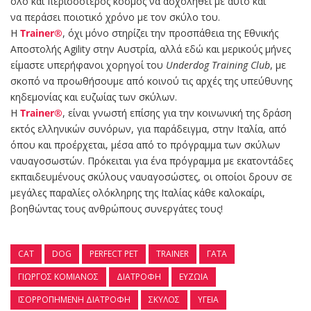
όλο και περισσότερος κόσμος να ασχοληθεί με αυτό και
να περάσει ποιοτικό χρόνο με τον σκύλο του.
Η
Trainer®
, όχι μόνο στηρίζει την προσπάθεια της Εθνικής
Αποστολής Agility στην Αυστρία, αλλά εδώ και μερικούς μήνες
είμαστε υπερήφανοι χορηγοί του
Underdog Training Club
, με
σκοπό να προωθήσουμε από κοινού τις αρχές της υπεύθυνης
κηδεμονίας και ευζωίας των σκύλων.
Η
Trainer®
, είναι γνωστή επίσης για την κοινωνική της δράση
εκτός ελληνικών συνόρων, για παράδειγμα, στην Ιταλία, από
όπου και προέρχεται, μέσα από το πρόγραμμα των σκύλων
ναυαγοσωστών. Πρόκειται για ένα πρόγραμμα με εκατοντάδες
εκπαιδευμένους σκύλους ναυαγοσώστες, οι οποίοι δρουν σε
μεγάλες παραλίες ολόκληρης της Ιταλίας κάθε καλοκαίρι,
βοηθώντας τους ανθρώπους συνεργάτες τους!
CAT
DOG
PERFECT PET
TRAINER
ΓΆΤΑ
ΓΙΏΡΓΟΣ ΚΟΜΙΑΝΌΣ
ΔΙΑΤΡΟΦΉ
ΕΥΖΩΊΑ
ΙΣΟΡΡΟΠΗΜΈΝΗ ΔΙΑΤΡΟΦΉ
ΣΚΎΛΟΣ
ΥΓΕΊΑ