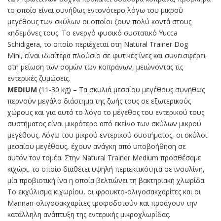
το οποίο είναι συνήθως εντονότερο λόγω του μικρού
μεγέθους των σκύλων οι οποίοι ζουν πολύ κοντά στους
κηδεμόνες τους. Το ενεργό φυσικό συστατικό Yucca
Schidigera, το οποίο περιέχεται στη Natural Trainer Dog
Mini, είναι ιδιαίτερα πλούσιο σε φυτικές ίνες και συνεισφέρει
στη μείωση των οσμών των κοπράνων, μειώνοντας τις
εντερικές ζυμώσεις.
MEDIUM
(11-30 kg) – Τα σκυλιά μεσαίου μεγέθους συνήθως
περνούν μεγάλο διάστημα της ζωής τους σε εξωτερικούς
χώρους και για αυτό το λόγο το μέγεθος του εντερικού τους
συστήματος είναι μικρότερο από εκείνο των σκύλων μικρού
μεγέθους. Λόγω του μικρού εντερικού συστήματος, οι σκύλοι
μεσαίου μεγέθους, έχουν ανάγκη από υποβοήθηση σε
αυτόν τον τομέα. Στην Natural Trainer Medium προσθέσαμε
κιχώρι, το οποίο διαθέτει υψηλή περιεκτικότητα σε ινουλίνη,
μία προβιοτική ίνα η οποία βελτιώνει τη βακτηριακή χλωρίδα.
Το εκχύλισμα κιχωρίου, οι φρουκτο-ολιγοσακχαρίτες και οι
Mannan-ολιγοσακχαρίτες τροφοδοτούν και προάγουν την
κατάλληλη ανάπτυξη της εντερικής μικροχλωρίδας.