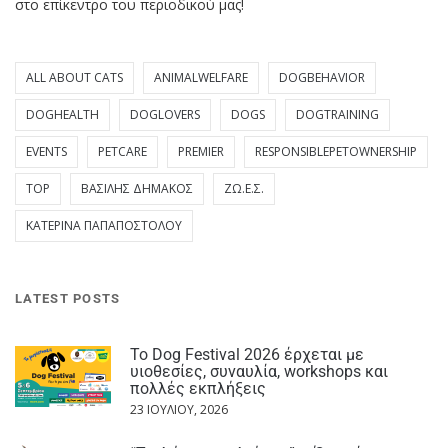
στο επίκεντρο του περιοδικού μας!
ALL ABOUT CATS
ANIMALWELFARE
DOGBEHAVIOR
DOGHEALTH
DOGLOVERS
DOGS
DOGTRAINING
EVENTS
PETCARE
PREMIER
RESPONSIBLEPETOWNERSHIP
TOP
ΒΑΣΊΛΗΣ ΔΗΜΆΚΟΣ
ΖΩ.Ε.Σ.
ΚΑΤΕΡΊΝΑ ΠΑΠΑΠΟΣΤΌΛΟΥ
LATEST POSTS
Το Dog Festival 2026 έρχεται με
υιοθεσίες, συναυλία, workshops και
πολλές εκπλήξεις
23 ΙΟΥΛΊΟΥ, 2026