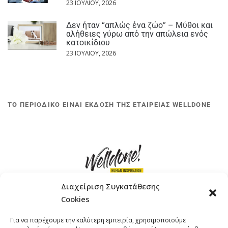
23 ΙΟΥΛΊΟΥ, 2026
Δεν ήταν “απλώς ένα ζώο” – Μύθοι και
αλήθειες γύρω από την απώλεια ενός
κατοικίδιου
23 ΙΟΥΛΊΟΥ, 2026
ΤΟ ΠΕΡΙΟΔΙΚΟ ΕΙΝΑΙ ΕΚΔΟΣΗ ΤΗΣ ΕΤΑΙΡΕΙΑΣ WELLDONE
Διαχείριση Συγκατάθεσης
Cookies
ΓΚΟΜΠΙΝΩ 12 ΚΑΙ ΓΟΥΖΕΛΗ 7, 11476, ΑΘΗΝΑ
Για να παρέχουμε την καλύτερη εμπειρία, χρησιμοποιούμε
ΤΗΛΕΦΩΝΟ: +30 211 4021758