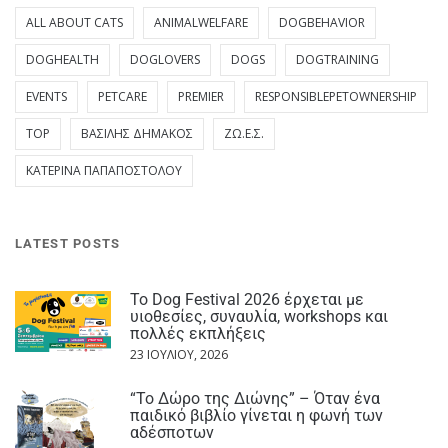
ALL ABOUT CATS
ANIMALWELFARE
DOGBEHAVIOR
DOGHEALTH
DOGLOVERS
DOGS
DOGTRAINING
EVENTS
PETCARE
PREMIER
RESPONSIBLEPETOWNERSHIP
TOP
ΒΑΣΊΛΗΣ ΔΗΜΆΚΟΣ
ΖΩ.Ε.Σ.
ΚΑΤΕΡΊΝΑ ΠΑΠΑΠΟΣΤΌΛΟΥ
LATEST POSTS
Το Dog Festival 2026 έρχεται με
υιοθεσίες, συναυλία, workshops και
πολλές εκπλήξεις
23 ΙΟΥΛΊΟΥ, 2026
“Το Δώρο της Διώνης” – Όταν ένα
παιδικό βιβλίο γίνεται η φωνή των
αδέσποτων