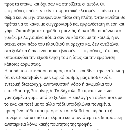
προς τα επάνω και όχι σαν να στηρίζεται σ’ αυτόν. Οι
φτερούγες πρέπει να είναι συμμετρικά κλεισμένες πάνω στο
σώμα και να μην σταυρώνουν πίσω στη πλάτη. Όταν κινείται θα
πρέπει να το κάνει με συγχρονισμό και εμφανέστατη άνεση και
χάρη. Οποιοδήποτε σημάδι τεμπελιάς, ή αν κάθεται πάνω στο
ξυλάκι με λυγισμένα πόδια σαν να κάθεται με τη κοιλιά, ή αν
στέκει στον πάτο του κλουβιού ανόρεχτο και δεν ανεβαίνει
στα ξυλάκια ή αν είναι με κατεβασμένες φτερούγες, τότε μας
υποδεικνύει την εξασθένηση του ή ίσως και την εμφάνιση
κάποιας αρρώστιας.
Η ουρά που εκτινάσσεται προς τα κάτω και δίνει την εντύπωση
ότι ανεβοκατεβαίνει με νευρικό ρυθμό, μας υποδεικνύει
εντερική διαταραχή, αναπνευστική νόσο ή ανωμαλία του
επιπέδου της βιταμίνης Α. Τα δάχτυλα θα πρέπει να είναι
γαντζωμένα γύρω από το ξυλάκι. Η επιλογή να στέκει ποτέ με
το ένα και ποτέ με το άλλο πόδι υποδηλώνει πονεμένα,
πρησμένα πόδια που μπορεί να αποδοθεί σε παράσιτα ή
πονέματα κάτω από τα πέλματα και σπανιότερα σε διατροφική
ανεπάρκεια λόγω κακής ποιότητας της τροφής.