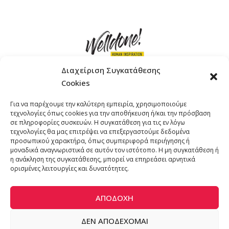
Διαχείριση Συγκατάθεσης
Cookies
ΓΚΟΜΠΙΝΩ 12 ΚΑΙ ΓΟΥΖΕΛΗ 7, 11476, ΑΘΗΝΑ
Για να παρέχουμε την καλύτερη εμπειρία, χρησιμοποιούμε
ΤΗΛΕΦΩΝΟ: +30 211 4021758
τεχνολογίες όπως cookies για την αποθήκευση ή/και την πρόσβαση
EMAIL:
info@welldone.com.gr
σε πληροφορίες συσκευών. Η συγκατάθεση για τις εν λόγω
τεχνολογίες θα μας επιτρέψει να επεξεργαστούμε δεδομένα
προσωπικού χαρακτήρα, όπως συμπεριφορά περιήγησης ή
μοναδικά αναγνωριστικά σε αυτόν τον ιστότοπο. Η μη συγκατάθεση ή
η ανάκληση της συγκατάθεσης, μπορεί να επηρεάσει αρνητικά
ορισμένες λειτουργίες και δυνατότητες.
ΑΠΟΔΟΧΉ
ΔΕΝ ΑΠΟΔΈΧΟΜΑΙ