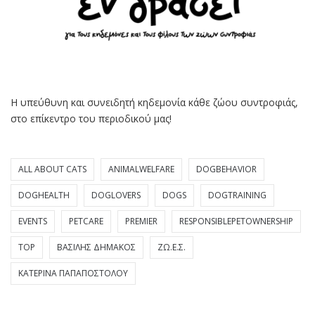
Η υπεύθυνη και συνειδητή κηδεμονία κάθε ζώου συντροφιάς,
στο επίκεντρο του περιοδικού μας!
ALL ABOUT CATS
ANIMALWELFARE
DOGBEHAVIOR
DOGHEALTH
DOGLOVERS
DOGS
DOGTRAINING
EVENTS
PETCARE
PREMIER
RESPONSIBLEPETOWNERSHIP
TOP
ΒΑΣΊΛΗΣ ΔΗΜΆΚΟΣ
ΖΩ.Ε.Σ.
ΚΑΤΕΡΊΝΑ ΠΑΠΑΠΟΣΤΌΛΟΥ