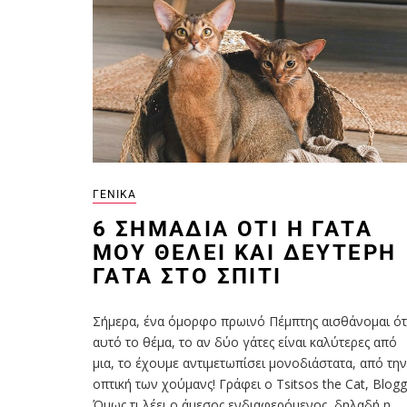
ΓΕΝΙΚΆ
6 ΣΗΜΆΔΙΑ ΌΤΙ Η ΓΆΤΑ
ΜΟΥ ΘΈΛΕΙ ΚΑΙ ΔΕΎΤΕΡΗ
ΓΆΤΑ ΣΤΟ ΣΠΊΤΙ
Σήμερα, ένα όμορφο πρωινό Πέμπτης αισθάνομαι ότ
αυτό το θέμα, το αν δύο γάτες είναι καλύτερες από
μια, το έχουμε αντιμετωπίσει μονοδιάστατα, από την
οπτική των χούμανς! Γράφει ο Tsitsos the Cat, Βlogg
Όμως τι λέει ο άμεσος ενδιαφερόμενος, δηλαδή η