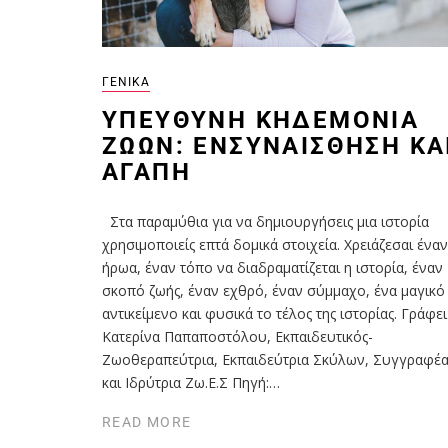
ΓΕΝΙΚΆ
ΥΠΕΎΘΥΝΗ ΚΗΔΕΜΟΝΊΑ
ΖΏΩΝ: ΕΝΣΥΝΑΊΣΘΗΣΗ ΚΑ
ΑΓΆΠΗ
Στα παραμύθια για να δημιουργήσεις μια ιστορία
χρησιμοποιείς επτά δομικά στοιχεία. Χρειάζεσαι έναν
ήρωα, έναν τόπο να διαδραματίζεται η ιστορία, έναν
σκοπό ζωής, έναν εχθρό, έναν σύμμαχο, ένα μαγικό
αντικείμενο και φυσικά το τέλος της ιστορίας. Γράφει
Κατερίνα Παπαποστόλου, Εκπαιδευτικός-
Ζωοθεραπεύτρια, Εκπαιδεύτρια Σκύλων, Συγγραφέα
και Ιδρύτρια Ζω.Ε.Σ Πηγή:…
READ MORE