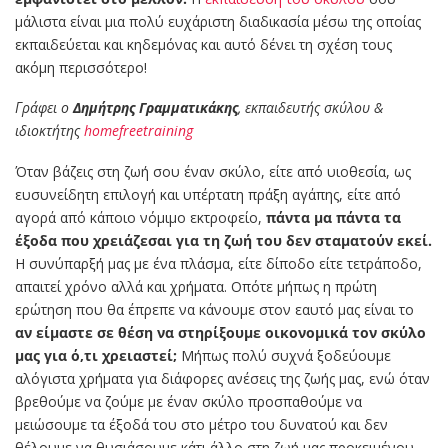
μάλιστα είναι μια πολύ ευχάριστη διαδικασία μέσω της οποίας
εκπαιδεύεται και κηδεμόνας και αυτό δένει τη σχέση τους
ακόμη περισσότερο!
Γράφει ο
Δημήτρης Γραμματικάκης
, εκπαιδευτής σκύλου &
ιδιοκτήτης
homefreetraining
Όταν βάζεις στη ζωή σου έναν σκύλο, είτε από υιοθεσία, ως
ευσυνείδητη επιλογή και υπέρτατη πράξη αγάπης, είτε από
αγορά από κάποιο νόμιμο εκτροφείο,
πάντα μα πάντα τα
έξοδα που χρειάζεσαι για τη ζωή του δεν σταματούν εκεί.
Η συνύπαρξή μας με ένα πλάσμα, είτε δίποδο είτε τετράποδο,
απαιτεί χρόνο αλλά και χρήματα. Οπότε μήπως η πρώτη
ερώτηση που θα έπρεπε να κάνουμε στον εαυτό μας είναι το
αν είμαστε σε θέση να στηρίξουμε οικονομικά τον σκύλο
μας για ό,τι χρειαστεί;
Μήπως πολύ συχνά ξοδεύουμε
αλόγιστα χρήματα για διάφορες ανέσεις της ζωής μας, ενώ όταν
βρεθούμε να ζούμε με έναν σκύλο προσπαθούμε να
μειώσουμε τα έξοδά του στο μέτρο του δυνατού και δεν
θέλουμε να θυσιάσουμε κάτι άλλο στη ζωή μας προκειμένου