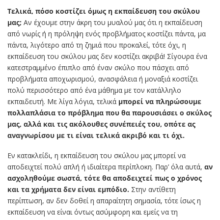
Τελικά, πόσο κοστίζει όμως η εκπαίδευση του σκύλου
μας;
Αν έχουμε στην άκρη του μυαλού μας ότι η εκπαίδευση
από νωρίς ή η πρόληψη ενός προβλήματος κοστίζει πάντα, μα
πάντα, λιγότερο από τη ζημιά που προκαλεί, τότε όχι, η
εκπαίδευση του σκύλου μας δεν κοστίζει ακριβά! Σίγουρα ένα
κατεστραμμένο έπιπλο από έναν σκύλο που πάσχει από
προβλήματα αποχωρισμού, ανασφάλεια ή μοναξιά κοστίζει
πολύ περισσότερο από ένα μάθημα με τον κατάλληλο
εκπαιδευτή. Με λίγα λόγια, τελικά
μπορεί να πληρώσουμε
πολλαπλάσια το πρόβλημα που θα παρουσιάσει ο σκύλος
μας, αλλά και τις ακόλουθες συνέπειές του, οπότε ας
αναγνωρίσου με τι είναι τελικά ακριβό και τι όχι.
Εν κατακλείδι, η εκπαίδευση του σκύλου μας μπορεί να
αποδειχτεί πολύ απλή ή ιδιαίτερα περίπλοκη. Παρ’ όλα αυτά,
αν
ασχοληθούμε σωστά, τότε θα αποδειχτεί πως ο χρόνος
και τα χρήματα δεν είναι εμπόδιο.
Στην αντίθετη
περίπτωση, αν δεν δοθεί η απαραίτητη σημασία, τότε ίσως η
εκπαίδευση να είναι όντως ασύμφορη και εμείς να τη