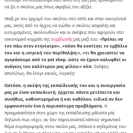
να ζει ο σκύλος μας όπως ακριβώς του αξίζει;
Μαζί με τον ερχομό του σκύλου στο σπίτι και στην οικογένειά
μας, εκτός από το άγχος να νιώθει ο σκύλος ασφαλής και
ευτυχισμένος, ακολουθούν και οι σκέψεις που αφορούν στο
οικονομικό κομμάτι της
συμβίωσής
μας μαζί του: «
Πρέπει να
τον πάω στον κτηνίατρο», «πόσο θα κοστίσει το εμβόλιο
του και η ιατρική του περίθαλψη;», «τι θα χρειαστεί να
αγοράσουμε από το pet shop, ώστε να έχουν καλυφθεί οι
ανάγκες του καλύτερου μας φίλου;» κλπ.
Σκέψεις
απολύτως, θα έλεγε κανείς, λογικές!
Ωστόσο, η σκέψη της εκπαίδευσής του και η συνεργασία
μας με έναν εκπαιδευτή, έρχεται πάντα μετέπειτα και
συνήθως, καθυστερημένα ή και καθόλου, ειδικά αν δεν
εμφανιστούν ένα ή περισσότερα προβλήματα.
Η
πραγματικότητα στον χώρο της εκπαίδευσης μάλιστα μάς
δηλώνει πως «όχι», αν δεν παρουσιαστεί κάποιο σημαντικό
θέμα συμπεριφοράς στον σκύλο μας, σπάνια ο κηδεμόνας του