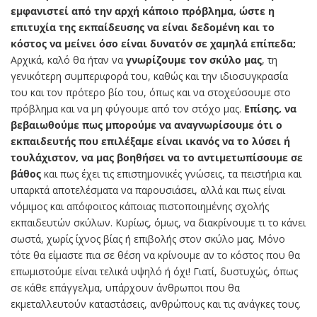
εμφανιστεί από την αρχή κάποιο πρόβλημα, ώστε η
επιτυχία της εκπαίδευσης να είναι δεδομένη και το
κόστος να μείνει όσο είναι δυνατόν σε χαμηλά επίπεδα;
Αρχικά, καλό θα ήταν να
γνωρίζουμε τον σκύλο μας
, τη
γενικότερη συμπεριφορά του, καθώς και την ιδιοσυγκρασία
του και τον πρότερο βίο του, όπως και να στοχεύσουμε στο
πρόβλημα και να μη φύγουμε από τον στόχο μας.
Επίσης, να
βεβαιωθούμε πως μπορούμε να αναγνωρίσουμε ότι ο
εκπαιδευτής που επιλέξαμε είναι ικανός να το λύσει ή
τουλάχιστον, να μας βοηθήσει να το αντιμετωπίσουμε σε
βάθος
και πως έχει τις επιστημονικές γνώσεις, τα πειστήρια και
υπαρκτά αποτελέσματα να παρουσιάσει, αλλά και πως είναι
νόμιμος και απόφοιτος κάποιας πιστοποιημένης σχολής
εκπαιδευτών σκύλων. Κυρίως, όμως, να διακρίνουμε τι το κάνει
σωστά, χωρίς ίχνος βίας ή επιβολής στον σκύλο μας. Μόνο
τότε θα είμαστε πια σε θέση να κρίνουμε αν το κόστος που θα
επωμιστούμε είναι τελικά υψηλό ή όχι! Γιατί, δυστυχώς, όπως
σε κάθε επάγγελμα, υπάρχουν άνθρωποι που θα
εκμεταλλευτούν καταστάσεις, ανθρώπους και τις ανάγκες τους.