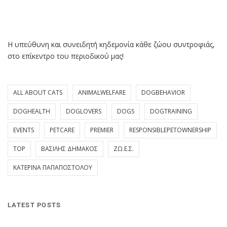
Η υπεύθυνη και συνειδητή κηδεμονία κάθε ζώου συντροφιάς,
στο επίκεντρο του περιοδικού μας!
ALL ABOUT CATS
ANIMALWELFARE
DOGBEHAVIOR
DOGHEALTH
DOGLOVERS
DOGS
DOGTRAINING
EVENTS
PETCARE
PREMIER
RESPONSIBLEPETOWNERSHIP
TOP
ΒΑΣΊΛΗΣ ΔΗΜΆΚΟΣ
ΖΩ.Ε.Σ.
ΚΑΤΕΡΊΝΑ ΠΑΠΑΠΟΣΤΌΛΟΥ
LATEST POSTS