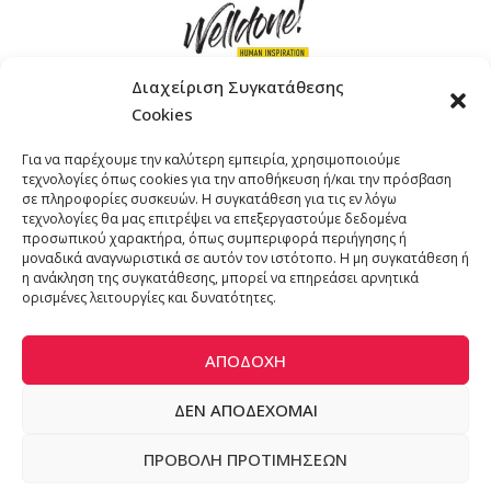
Διαχείριση Συγκατάθεσης
Cookies
ΓΚΟΜΠΙΝΩ 12 ΚΑΙ ΓΟΥΖΕΛΗ 7, 11476, ΑΘΗΝΑ
Για να παρέχουμε την καλύτερη εμπειρία, χρησιμοποιούμε
ΤΗΛΕΦΩΝΟ: +30 211 4021758
τεχνολογίες όπως cookies για την αποθήκευση ή/και την πρόσβαση
EMAIL:
info@welldone.com.gr
σε πληροφορίες συσκευών. Η συγκατάθεση για τις εν λόγω
τεχνολογίες θα μας επιτρέψει να επεξεργαστούμε δεδομένα
προσωπικού χαρακτήρα, όπως συμπεριφορά περιήγησης ή
μοναδικά αναγνωριστικά σε αυτόν τον ιστότοπο. Η μη συγκατάθεση ή
η ανάκληση της συγκατάθεσης, μπορεί να επηρεάσει αρνητικά
ορισμένες λειτουργίες και δυνατότητες.
ΑΠΟΔΟΧΉ
ΔΕΝ ΑΠΟΔΈΧΟΜΑΙ
© 2024 katoikidiaendrasi. All Rights Reserved. | Developed by
ΠΡΟΒΟΛΉ ΠΡΟΤΙΜΉΣΕΩΝ
ADS Solutions