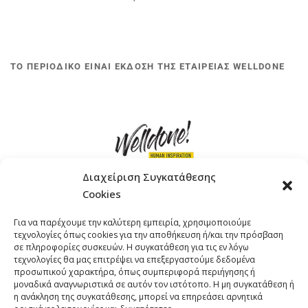
ΤΟ ΠΕΡΙΟΔΙΚΟ ΕΙΝΑΙ ΕΚΔΟΣΗ ΤΗΣ ΕΤΑΙΡΕΙΑΣ WELLDONE
Διαχείριση Συγκατάθεσης
Cookies
ΓΚΟΜΠΙΝΩ 12 ΚΑΙ ΓΟΥΖΕΛΗ 7, 11476, ΑΘΗΝΑ
Για να παρέχουμε την καλύτερη εμπειρία, χρησιμοποιούμε
ΤΗΛΕΦΩΝΟ: +30 211 4021758
τεχνολογίες όπως cookies για την αποθήκευση ή/και την πρόσβαση
EMAIL:
info@welldone.com.gr
σε πληροφορίες συσκευών. Η συγκατάθεση για τις εν λόγω
τεχνολογίες θα μας επιτρέψει να επεξεργαστούμε δεδομένα
προσωπικού χαρακτήρα, όπως συμπεριφορά περιήγησης ή
μοναδικά αναγνωριστικά σε αυτόν τον ιστότοπο. Η μη συγκατάθεση ή
η ανάκληση της συγκατάθεσης, μπορεί να επηρεάσει αρνητικά