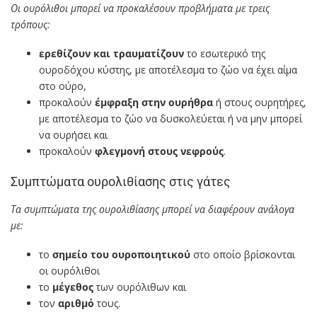
Οι ουρόλιθοι μπορεί να προκαλέσουν προβλήματα με τρεις
τρόπους:
ερεθίζουν και τραυματίζουν
το εσωτερικό της
ουροδόχου κύστης, με αποτέλεσμα το ζώο να έχει αίμα
στο ούρο,
προκαλούν
έμφραξη στην ουρήθρα
ή στους ουρητήρες,
με αποτέλεσμα το ζώο να δυσκολεύεται ή να μην μπορεί
να ουρήσει και
προκαλούν
φλεγμονή στους νεφρούς
.
Συμπτώματα ουρολιθίασης στις γάτες
Τα συμπτώματα της ουρολιθίασης μπορεί να διαφέρουν ανάλογα
με:
το
σημείο του ουροποιητικού
στο οποίο βρίσκονται
οι ουρόλιθοι
το
μέγεθoς
των ουρόλιθων και
τον
αριθμό
τους.