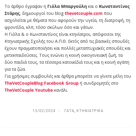
Το άρθρο έγραψαν η
Γιόλα Μπαργούλη
και ο
Κωνσταντίνος
Στάρης
, δημιουργοί του blog
thevetcouple.com
που
ασχολείται με θέματα που αφορούν την υγεία, τη διατροφή, τη
φροντίδα, κλπ, τόσο σκύλων όσο και γάτων.
Η Γιόλα & ο Κωνσταντίνος είναι κτηνίατροι, απόφοιτοι της
Κτηνιατρικής Σχολής του Α.Π.Θ. Εκτός από τις βασικές σπουδές
έχουν πραγματοποιήσει και πολλές μεταπτυχιακές σπουδές και
μετεκπαιδεύσεις. Τους ενώνει η κοινή οικογενειακή ζωή, τα
δύο παιδιά τους, τα τέσσερα κατοικίδιά τους και η κοινή αγάπη
για τα ζώα.
Για χρήσιμες συμβουλές και άρθρα μπορείτε να γίνετε μέλη του
TheVetCoupleBlog Facebook Group
ή συνδρομητές στο
TheVetCouple Youtube
κανάλι.
13/02/2024
ΓΆΤΑ
,
ΚΤΗΝΙΑΤΡΙΚΆ