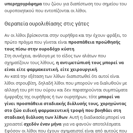
υπερηχογράφημα
του ζώου για διαπίστωση του σημείου του
ουροποιητικού που εντοπίζονται οι λίθοι.
Θεραπεία ουρολιθίασης στις γάτες
Αν οι λίθοι βρίσκονται στην ουρήθρα και την έχουν φράξει, το
πρώτο πράγμα που γίνεται είναι
προσπάθεια προώθησής
τους πίσω στην ουροδόχο κύστη
.
Στη συνέχεια, ανάλογα με το είδος των αλάτων που
σχηματίζουν τους λίθους,
η αντιμετώπισή τους μπορεί να
είναι είτε φαρμακευτική, είτε χειρουργική
.
Αν κατά την εξέταση των λίθων διαπιστωθεί ότι αυτοί είναι
λίθοι στρουβίτη, δηλαδή λίθοι που μπορούν να διαλυθούν με
αλλαγή του pH του ούρου και δεν παρατηρούνται συμπτώματα
έμφραξης της ουρήθρας ή των ουρητήρων, τότε
μπορεί να
γίνει προσπάθεια σταδιακής διάλυσής τους, χορηγώντας
στο ζώο ειδική φαρμακευτική τροφή που βοηθάει στη
σταδιακή διάλυση των λίθων
. Αυτή η διαδικασία μπορεί να
χρειαστεί
σχεδόν έναν μήνα
για να φανούν αποτελέσματα.
Εφόσον οι λίθοι που έχουν σχηματιστεί είναι από αυτούς που