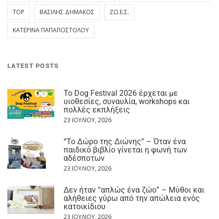
TOP
ΒΑΣΊΛΗΣ ΔΗΜΆΚΟΣ
ΖΩ.Ε.Σ.
ΚΑΤΕΡΊΝΑ ΠΑΠΑΠΟΣΤΌΛΟΥ
LATEST POSTS
Το Dog Festival 2026 έρχεται με
υιοθεσίες, συναυλία, workshops και
πολλές εκπλήξεις
23 ΙΟΥΛΊΟΥ, 2026
“Το Δώρο της Διώνης” – Όταν ένα
παιδικό βιβλίο γίνεται η φωνή των
αδέσποτων
23 ΙΟΥΛΊΟΥ, 2026
Δεν ήταν “απλώς ένα ζώο” – Μύθοι και
αλήθειες γύρω από την απώλεια ενός
κατοικίδιου
23 ΙΟΥΛΊΟΥ, 2026