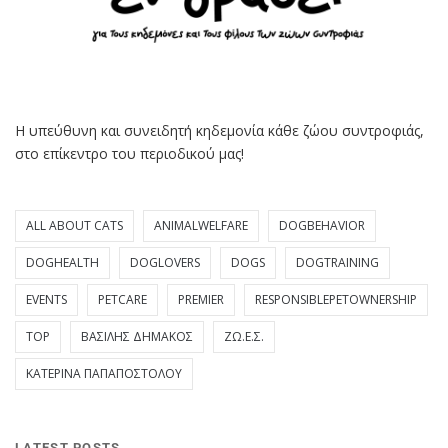
Η υπεύθυνη και συνειδητή κηδεμονία κάθε ζώου συντροφιάς,
στο επίκεντρο του περιοδικού μας!
ALL ABOUT CATS
ANIMALWELFARE
DOGBEHAVIOR
DOGHEALTH
DOGLOVERS
DOGS
DOGTRAINING
EVENTS
PETCARE
PREMIER
RESPONSIBLEPETOWNERSHIP
TOP
ΒΑΣΊΛΗΣ ΔΗΜΆΚΟΣ
ΖΩ.Ε.Σ.
ΚΑΤΕΡΊΝΑ ΠΑΠΑΠΟΣΤΌΛΟΥ
LATEST POSTS