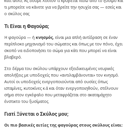
κάτι άλλο; Ας δούμε λοιπόν τι κρύβεται πίσω από το ξύσιμο και
τι μπορείτε να κάνετε για να βρείτε την ησυχία σας — εσείς και
ο σκύλος σας
Τι Είναι η Φαγούρα;
Η φαγούρα — ή
κνησμός
, είναι μια απλή αντίδραση σε έναν
περίπλοκο μηχανισμό του σώματος και όπως με τον πόνο, έχει
σκοπό να ειδοποιήσει το σώμα για κάτι που μπορεί να είναι
βλαβερό.
Στο δέρμα του σκύλου υπάρχουν εξειδικευμένες νευρικές
απολήξεις με υποδοχείς που «αντιλαμβάνονται» τον κνησμό.
Αυτοί οι υποδοχείς ενεργοποιούνται από ουσίες όπως
ισταμίνες, κυτοκίνες κ.ά και όταν ενεργοποιηθούν, στέλνουν
σήμα στον εγκέφαλο που μεταφράζεται στο ακαταμάχητο
ένστικτο του ξυσίματος.
Γιατί Ξύνεται ο Σκύλος μου;
Οι πιο βασικές αιτίες της φαγούρας στους σκύλους είναι: