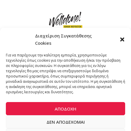
Διαχείριση Συγκατάθεσης
Cookies
ΓΚΟΜΠΙΝΩ 12 ΚΑΙ ΓΟΥΖΕΛΗ 7, 11476, ΑΘΗΝΑ
Για να παρέχουμε την καλύτερη εμπειρία, χρησιμοποιούμε
ΤΗΛΕΦΩΝΟ: +30 211 4021758
τεχνολογίες όπως cookies για την αποθήκευση ή/και την πρόσβαση
EMAIL:
info@welldone.com.gr
σε πληροφορίες συσκευών. Η συγκατάθεση για τις εν λόγω
τεχνολογίες θα μας επιτρέψει να επεξεργαστούμε δεδομένα
προσωπικού χαρακτήρα, όπως συμπεριφορά περιήγησης ή
μοναδικά αναγνωριστικά σε αυτόν τον ιστότοπο. Η μη συγκατάθεση ή
η ανάκληση της συγκατάθεσης, μπορεί να επηρεάσει αρνητικά
ορισμένες λειτουργίες και δυνατότητες.
ΑΠΟΔΟΧΉ
ΔΕΝ ΑΠΟΔΈΧΟΜΑΙ
© 2024 katoikidiaendrasi. All Rights Reserved. | Developed by