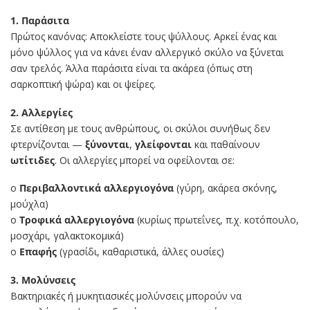
1. Παράσιτα
Πρώτος κανόνας: Αποκλείστε τους ψύλλους. Αρκεί ένας και
μόνο ψύλλος για να κάνει έναν αλλεργικό σκύλο να ξύνεται
σαν τρελός. Άλλα παράσιτα είναι τα ακάρεα (όπως στη
σαρκοπτική ψώρα) και οι ψείρες.
2. Αλλεργίες
Σε αντίθεση με τους ανθρώπους, οι σκύλοι συνήθως δεν
φτερνίζονται —
ξύνονται
,
γλείφονται
και παθαίνουν
ωτίτιδες
. Οι αλλεργίες μπορεί να οφείλονται σε:
o
Περιβαλλοντικά αλλεργιογόνα
(γύρη, ακάρεα σκόνης,
μούχλα)
o
Τροφικά αλλεργιογόνα
(κυρίως πρωτεΐνες, π.χ. κοτόπουλο,
μοσχάρι, γαλακτοκομικά)
o
Επαφής
(γρασίδι, καθαριστικά, άλλες ουσίες)
3. Μολύνσεις
Βακτηριακές ή μυκητιασικές μολύνσεις μπορούν να