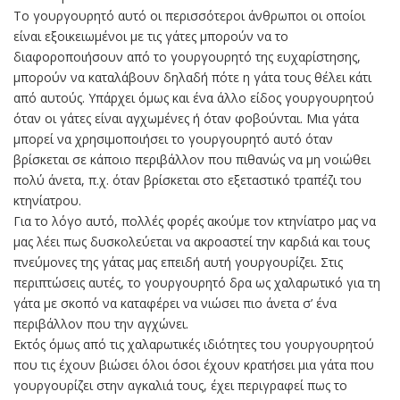
Το γουργουρητό αυτό οι περισσότεροι άνθρωποι οι οποίοι
είναι εξοικειωμένοι με τις γάτες μπορούν να το
διαφοροποιήσουν από το γουργουρητό της ευχαρίστησης,
μπορούν να καταλάβουν δηλαδή πότε η γάτα τους θέλει κάτι
από αυτούς. Υπάρχει όμως και ένα άλλο είδος γουργουρητού
όταν οι γάτες είναι αγχωμένες ή όταν φοβούνται. Μια γάτα
μπορεί να χρησιμοποιήσει το γουργουρητό αυτό όταν
βρίσκεται σε κάποιο περιβάλλον που πιθανώς να μη νοιώθει
πολύ άνετα, π.χ. όταν βρίσκεται στο εξεταστικό τραπέζι του
κτηνίατρου.
Για το λόγο αυτό, πολλές φορές ακούμε τον κτηνίατρο μας να
μας λέει πως δυσκολεύεται να ακροαστεί την καρδιά και τους
πνεύμονες της γάτας μας επειδή αυτή γουργουρίζει. Στις
περιπτώσεις αυτές, το γουργουρητό δρα ως χαλαρωτικό για τη
γάτα με σκοπό να καταφέρει να νιώσει πιο άνετα σ’ ένα
περιβάλλον που την αγχώνει.
Εκτός όμως από τις χαλαρωτικές ιδιότητες του γουργουρητού
που τις έχουν βιώσει όλοι όσοι έχουν κρατήσει μια γάτα που
γουργουρίζει στην αγκαλιά τους, έχει περιγραφεί πως το