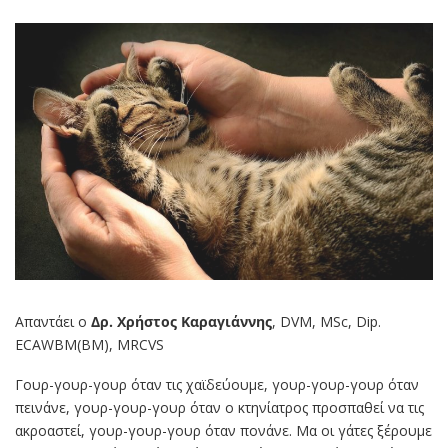
Απαντάει ο
Δρ. Χρήστος Καραγιάννης
, DVM, MSc, Dip.
ECAWBM(BM), MRCVS
Γουρ-γουρ-γουρ όταν τις χαϊδεύουμε, γουρ-γουρ-γουρ όταν
πεινάνε, γουρ-γουρ-γουρ όταν ο κτηνίατρος προσπαθεί να τις
ακροαστεί, γουρ-γουρ-γουρ όταν πονάνε. Μα οι γάτες ξέρουμε