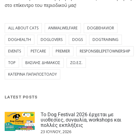
στο επίκεντρο του περιοδικού μας!
ALL ABOUT CATS
ANIMALWELFARE
DOGBEHAVIOR
DOGHEALTH
DOGLOVERS
DOGS
DOGTRAINING
EVENTS
PETCARE
PREMIER
RESPONSIBLEPETOWNERSHIP
TOP
ΒΑΣΊΛΗΣ ΔΗΜΆΚΟΣ
ΖΩ.Ε.Σ.
ΚΑΤΕΡΊΝΑ ΠΑΠΑΠΟΣΤΌΛΟΥ
LATEST POSTS
Το Dog Festival 2026 έρχεται με
υιοθεσίες, συναυλία, workshops και
πολλές εκπλήξεις
23 ΙΟΥΛΊΟΥ, 2026