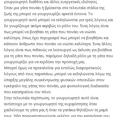
γουργουρητό διαθέτει και άλλες ευεργετικές ιδιότητες.
Όταν μια γάτα πονάει ή βρίσκεται στα τελευταία στάδια της
ζωής της μπορεί να γουργουρίζει αρκετά έντονα. Το
γουργουρητό αυτό μπορεί να εκδηλώνεται για τρείς λόγους και
δε γνωρίζουμε ακόμα ακριβώς το ρόλο του. Ένας λόγος είναι
πως μπορεί να βοηθάει τη γάτα που πονάει να νιώσει
καλύτερα, όπως έχει περιγραφεί πως μπορεί να βοηθήσει και
κάποιον άνθρωπο που πονάει να νιώσει καλύτερα. Ένας άλλος
λόγος είναι πως πιθανώς να λειτουργεί ως έκλυση για βοήθεια
για τη γάτα που πονάει, παρόμοιο δηλαδή ρόλο με τη γάτα που
γουργουρίζει για να κερδίσει την προσοχή μας.
Μπορεί όμως να προκαλείται για εντελώς διαφορετικούς
λόγους από τους παραπάνω, μπορεί να εκδηλώνεται λόγω της
ύπαρξης μεγάλης συγκέντρωσης φυσικών οπιοειδών στον
εγκέφαλο της γάτας που πονάει, μια φυσιολογική διαδικασία
που καταπραΰνει τον πόνο.
Στην τελευταία περίπτωση, το γουργουρητό αυτό είναι
αντίστοιχο με το γουργουρητό της ευχαρίστησης όταν
χαϊδεύουμε τη γάτα μας ή όταν τα γατάκια θηλάζουν τη μαμά
τους. Ήδη πραγματοποιούνται μελέτες για την κατανόηση του