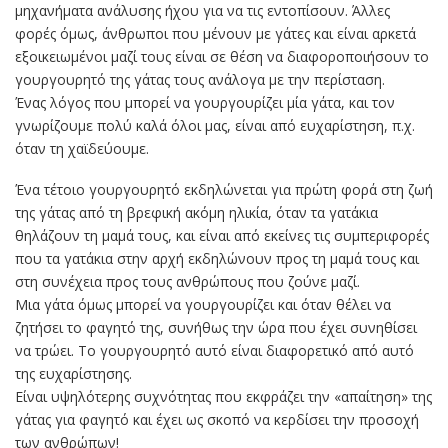
μηχανήματα ανάλυσης ήχου για να τις εντοπίσουν. Άλλες
φορές όμως, άνθρωποι που μένουν με γάτες και είναι αρκετά
εξοικειωμένοι μαζί τους είναι σε θέση να διαφοροποιήσουν το
γουργουρητό της γάτας τους ανάλογα με την περίσταση.
Ένας λόγος που μπορεί να γουργουρίζει μία γάτα, και τον
γνωρίζουμε πολύ καλά όλοι μας, είναι από ευχαρίστηση, π.χ.
όταν τη χαϊδεύουμε.
Ένα τέτοιο γουργουρητό εκδηλώνεται για πρώτη φορά στη ζωή
της γάτας από τη βρεφική ακόμη ηλικία, όταν τα γατάκια
θηλάζουν τη μαμά τους, και είναι από εκείνες τις συμπεριφορές
που τα γατάκια στην αρχή εκδηλώνουν προς τη μαμά τους και
στη συνέχεια προς τους ανθρώπους που ζούνε μαζί.
Μια γάτα όμως μπορεί να γουργουρίζει και όταν θέλει να
ζητήσει το φαγητό της, συνήθως την ώρα που έχει συνηθίσει
να τρώει. Το γουργουρητό αυτό είναι διαφορετικό από αυτό
της ευχαρίστησης.
Είναι υψηλότερης συχνότητας που εκφράζει την «απαίτηση» της
γάτας για φαγητό και έχει ως σκοπό να κερδίσει την προσοχή
των ανθρώπων!