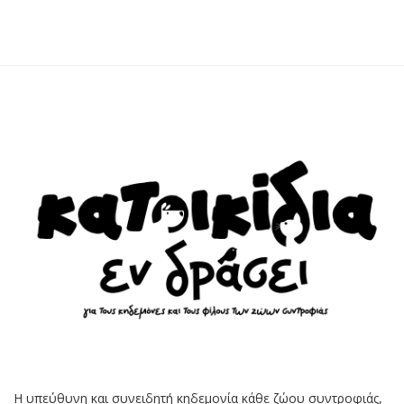
Η υπεύθυνη και συνειδητή κηδεμονία κάθε ζώου συντροφιάς,