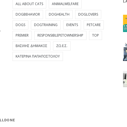
L
ALL ABOUT CATS
ANIMALWELFARE
DOGBEHAVIOR
DOGHEALTH
DOGLOVERS
DOGS
DOGTRAINING
EVENTS
PETCARE
PREMIER
RESPONSIBLEPETOWNERSHIP
TOP
ΒΑΣΊΛΗΣ ΔΗΜΆΚΟΣ
ΖΩ.Ε.Σ.
ΚΑΤΕΡΊΝΑ ΠΑΠΑΠΟΣΤΌΛΟΥ
ELLDONE