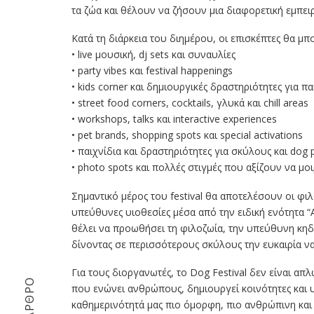
τα ζώα και θέλουν να ζήσουν μια διαφορετική εμπει
Κατά τη διάρκεια του διημέρου, οι επισκέπτες θα 
• live μουσική, dj sets και συναυλίες
• party vibes και festival happenings
• kids corner και δημιουργικές δραστηριότητες για πα
• street food corners, cocktails, γλυκά και chill areas
• workshops, talks και interactive experiences
• pet brands, shopping spots και special activations
• παιχνίδια και δραστηριότητες για σκύλους και dog 
• photo spots και πολλές στιγμές που αξίζουν να μοι
Σημαντικό μέρος του festival θα αποτελέσουν οι φιλ
υπεύθυνες υιοθεσίες μέσα από την ειδική ενότητα “
θέλει να προωθήσει τη φιλοζωία, την υπεύθυνη κηδ
δίνοντας σε περισσότερους σκύλους την ευκαιρία να
Για τους διοργανωτές, το Dog Festival δεν είναι απλ
που ενώνει ανθρώπους, δημιουργεί κοινότητες και υ
καθημερινότητά μας πιο όμορφη, πιο ανθρώπινη και