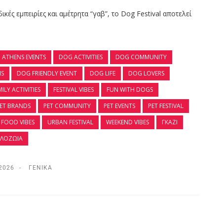
κές εμπειρίες και αμέτρητα “γαβ”, το Dog Festival αποτελεί
ATHENS EVENTS
DOG ACTIVITIES
DOG COMMUNITY
NS
DOG FRIENDLY EVENT
DOG LIFE
DOG LOVERS
ILY ACTIVITIES
FESTIVAL VIBES
FUN WITH DOGS
ET BRANDS
PET COMMUNITY
PET EVENTS
PET FESTIVAL
 FOOD VIBES
URBAN FESTIVAL
WEEKEND VIBES
ΓΚΆΖΙ
ΙΛΟΖΩΊΑ
2026
ΓΕΝΙΚΆ