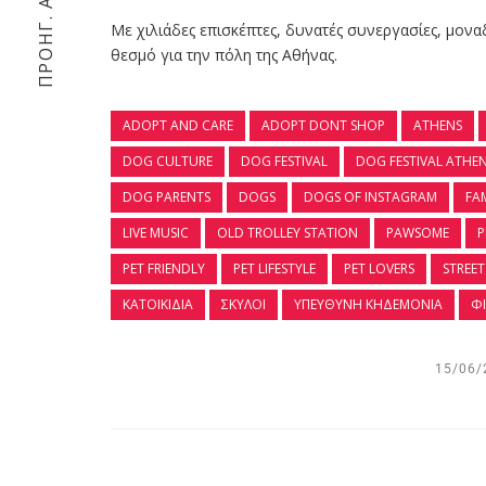
ΠΡΟΗΓ. ΆΡΘΡΟ
Με χιλιάδες επισκέπτες, δυνατές συνεργασίες, μοναδι
θεσμό για την πόλη της Αθήνας.
ADOPT AND CARE
ADOPT DONT SHOP
ATHENS
DOG CULTURE
DOG FESTIVAL
DOG FESTIVAL ATHE
DOG PARENTS
DOGS
DOGS OF INSTAGRAM
FAM
LIVE MUSIC
OLD TROLLEY STATION
PAWSOME
P
PET FRIENDLY
PET LIFESTYLE
PET LOVERS
STREET
ΚΑΤΟΙΚΊΔΙΑ
ΣΚΎΛΟΙ
ΥΠΕΎΘΥΝΗ ΚΗΔΕΜΟΝΊΑ
Φ
15/06/