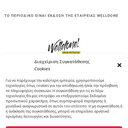
ΤΟ ΠΕΡΙΟΔΙΚΟ ΕΙΝΑΙ ΕΚΔΟΣΗ ΤΗΣ ΕΤΑΙΡΕΙΑΣ WELLDONE
Διαχείριση Συγκατάθεσης
Cookies
ΓΚΟΜΠΙΝΩ 12 ΚΑΙ ΓΟΥΖΕΛΗ 7, 11476, ΑΘΗΝΑ
Για να παρέχουμε την καλύτερη εμπειρία, χρησιμοποιούμε
ΤΗΛΕΦΩΝΟ: +30 211 4021758
τεχνολογίες όπως cookies για την αποθήκευση ή/και την πρόσβαση
EMAIL:
info@welldone.com.gr
σε πληροφορίες συσκευών. Η συγκατάθεση για τις εν λόγω
τεχνολογίες θα μας επιτρέψει να επεξεργαστούμε δεδομένα
προσωπικού χαρακτήρα, όπως συμπεριφορά περιήγησης ή
μοναδικά αναγνωριστικά σε αυτόν τον ιστότοπο. Η μη συγκατάθεση ή
η ανάκληση της συγκατάθεσης, μπορεί να επηρεάσει αρνητικά
ορισμένες λειτουργίες και δυνατότητες.