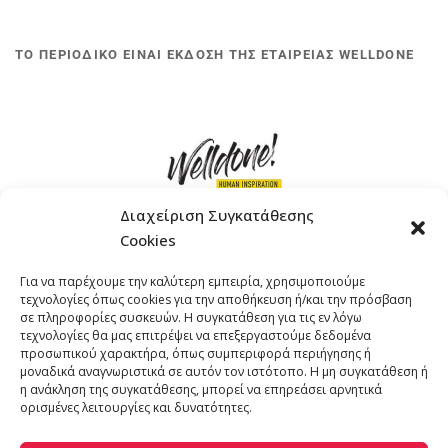
ΤΟ ΠΕΡΙΟΔΙΚΟ ΕΙΝΑΙ ΕΚΔΟΣΗ ΤΗΣ ΕΤΑΙΡΕΙΑΣ WELLDONE
Διαχείριση Συγκατάθεσης
Cookies
ΓΚΟΜΠΙΝΩ 12 ΚΑΙ ΓΟΥΖΕΛΗ 7, 11476, ΑΘΗΝΑ
Για να παρέχουμε την καλύτερη εμπειρία, χρησιμοποιούμε
ΤΗΛΕΦΩΝΟ: +30 211 4021758
τεχνολογίες όπως cookies για την αποθήκευση ή/και την πρόσβαση
EMAIL:
info@welldone.com.gr
σε πληροφορίες συσκευών. Η συγκατάθεση για τις εν λόγω
τεχνολογίες θα μας επιτρέψει να επεξεργαστούμε δεδομένα
προσωπικού χαρακτήρα, όπως συμπεριφορά περιήγησης ή
μοναδικά αναγνωριστικά σε αυτόν τον ιστότοπο. Η μη συγκατάθεση ή
η ανάκληση της συγκατάθεσης, μπορεί να επηρεάσει αρνητικά
ορισμένες λειτουργίες και δυνατότητες.