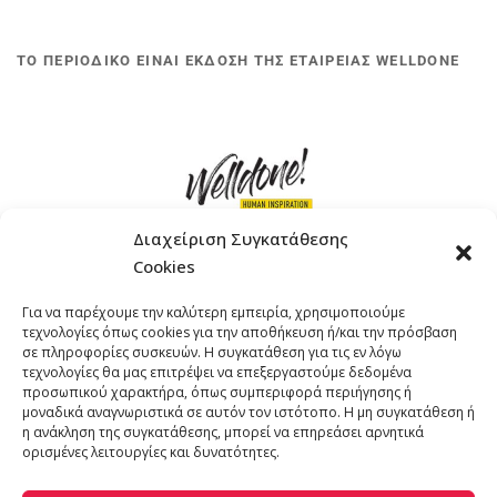
ΤΟ ΠΕΡΙΟΔΙΚΟ ΕΙΝΑΙ ΕΚΔΟΣΗ ΤΗΣ ΕΤΑΙΡΕΙΑΣ WELLDONE
Διαχείριση Συγκατάθεσης
Cookies
ΓΚΟΜΠΙΝΩ 12 ΚΑΙ ΓΟΥΖΕΛΗ 7, 11476, ΑΘΗΝΑ
Για να παρέχουμε την καλύτερη εμπειρία, χρησιμοποιούμε
ΤΗΛΕΦΩΝΟ: +30 211 4021758
τεχνολογίες όπως cookies για την αποθήκευση ή/και την πρόσβαση
EMAIL:
info@welldone.com.gr
σε πληροφορίες συσκευών. Η συγκατάθεση για τις εν λόγω
τεχνολογίες θα μας επιτρέψει να επεξεργαστούμε δεδομένα
προσωπικού χαρακτήρα, όπως συμπεριφορά περιήγησης ή
μοναδικά αναγνωριστικά σε αυτόν τον ιστότοπο. Η μη συγκατάθεση ή
η ανάκληση της συγκατάθεσης, μπορεί να επηρεάσει αρνητικά
ορισμένες λειτουργίες και δυνατότητες.