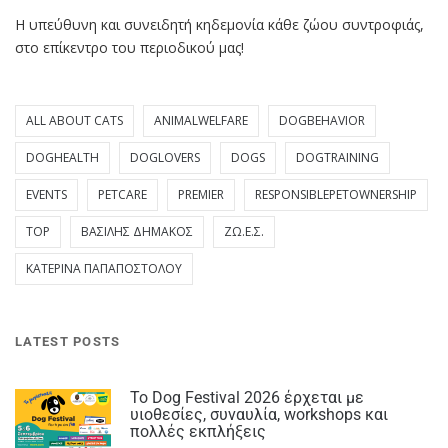
Η υπεύθυνη και συνειδητή κηδεμονία κάθε ζώου συντροφιάς,
στο επίκεντρο του περιοδικού μας!
ALL ABOUT CATS
ANIMALWELFARE
DOGBEHAVIOR
DOGHEALTH
DOGLOVERS
DOGS
DOGTRAINING
EVENTS
PETCARE
PREMIER
RESPONSIBLEPETOWNERSHIP
TOP
ΒΑΣΊΛΗΣ ΔΗΜΆΚΟΣ
ΖΩ.Ε.Σ.
ΚΑΤΕΡΊΝΑ ΠΑΠΑΠΟΣΤΌΛΟΥ
LATEST POSTS
Το Dog Festival 2026 έρχεται με
υιοθεσίες, συναυλία, workshops και
πολλές εκπλήξεις