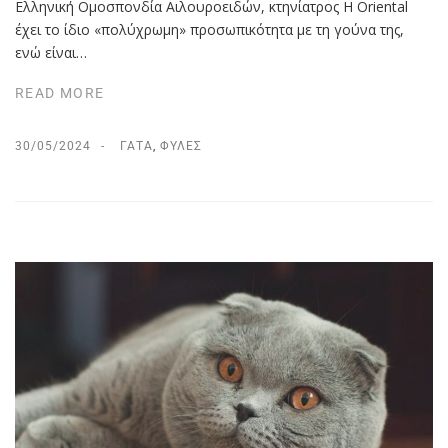
Eλληνική Ομοσπονδία Αιλουροειδών, κτηνίατρος Η Oriental
έχει το ίδιο «πολύχρωμη» προσωπικότητα με τη γούνα της,
ενώ είναι…
READ MORE
30/05/2024
ΓΆΤΑ
,
ΦΥΛΈΣ