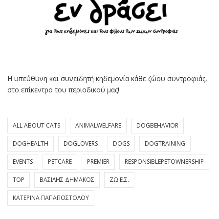
Η υπεύθυνη και συνειδητή κηδεμονία κάθε ζώου συντροφιάς,
στο επίκεντρο του περιοδικού μας!
ALL ABOUT CATS
ANIMALWELFARE
DOGBEHAVIOR
DOGHEALTH
DOGLOVERS
DOGS
DOGTRAINING
EVENTS
PETCARE
PREMIER
RESPONSIBLEPETOWNERSHIP
TOP
ΒΑΣΊΛΗΣ ΔΗΜΆΚΟΣ
ΖΩ.Ε.Σ.
ΚΑΤΕΡΊΝΑ ΠΑΠΑΠΟΣΤΌΛΟΥ