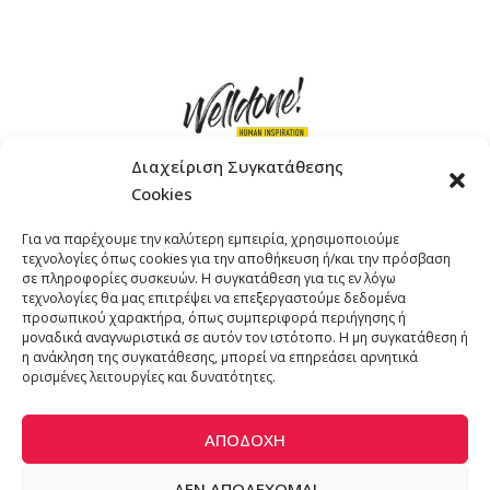
Διαχείριση Συγκατάθεσης
Cookies
ΓΚΟΜΠΙΝΩ 12 ΚΑΙ ΓΟΥΖΕΛΗ 7, 11476, ΑΘΗΝΑ
Για να παρέχουμε την καλύτερη εμπειρία, χρησιμοποιούμε
ΤΗΛΕΦΩΝΟ: +30 211 4021758
τεχνολογίες όπως cookies για την αποθήκευση ή/και την πρόσβαση
EMAIL:
info@welldone.com.gr
σε πληροφορίες συσκευών. Η συγκατάθεση για τις εν λόγω
τεχνολογίες θα μας επιτρέψει να επεξεργαστούμε δεδομένα
προσωπικού χαρακτήρα, όπως συμπεριφορά περιήγησης ή
μοναδικά αναγνωριστικά σε αυτόν τον ιστότοπο. Η μη συγκατάθεση ή
η ανάκληση της συγκατάθεσης, μπορεί να επηρεάσει αρνητικά
ορισμένες λειτουργίες και δυνατότητες.
ΑΠΟΔΟΧΉ
ΔΕΝ ΑΠΟΔΈΧΟΜΑΙ