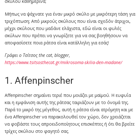
σκύλου καθημερινά;
Μήπως να ψάχνατε για έναν μικρό σκύλο με μικρότερη τάση για
τριχόπτωση; Από μικρούς σκύλους που είναι σχεδόν άτριχοι,
μέχρι σκύλους που μαδάνε ελάχιστα, εδώ είναι οι φυλές
σκύλων που πρέπει να γνωρίζετε για να σας βοηθήσουν να
αποφασίσετε ποια ράτσα είναι κατάλληλη για εσάς!
Γράφει ο Τσίτσος the cat, blogger,
https://www.tsitsosthecat.gr/mikrosoma-skilia-den-madane/
1. Affenpinscher
Affenpinscher σημαίνει τεριέ που μοιάζει με μαϊμού. Η ευφυΐα
και η εμφάνιση αυτής της ράτσας ταιριάζουν με το όνομά της.
Παρά το μικρό της μέγεθος, αυτή η ράτσα είναι ατρόμητη και με
ένα Affenpinscher να παρακολουθεί τον χώρο, δεν χρειάζεται
να φοβάστε τους απροειδοποίητους επισκέπτες ή ότι θα βρείτε
τρίχες σκύλου στο φαγητό σας.