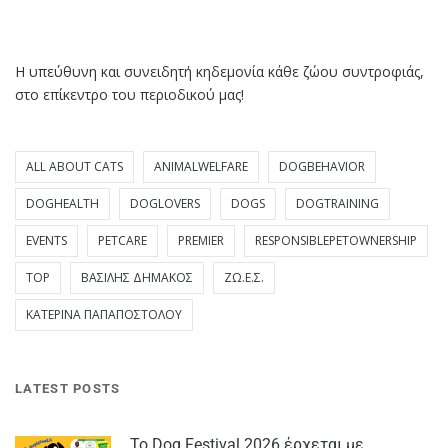
Η υπεύθυνη και συνειδητή κηδεμονία κάθε ζώου συντροφιάς,
στο επίκεντρο του περιοδικού μας!
ALL ABOUT CATS
ANIMALWELFARE
DOGBEHAVIOR
DOGHEALTH
DOGLOVERS
DOGS
DOGTRAINING
EVENTS
PETCARE
PREMIER
RESPONSIBLEPETOWNERSHIP
TOP
ΒΑΣΊΛΗΣ ΔΗΜΆΚΟΣ
ΖΩ.Ε.Σ.
ΚΑΤΕΡΊΝΑ ΠΑΠΑΠΟΣΤΌΛΟΥ
LATEST POSTS
Το Dog Festival 2026 έρχεται με