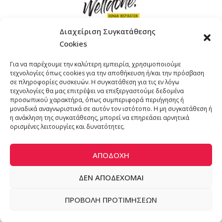
Διαχείριση Συγκατάθεσης
Cookies
ΓΚΟΜΠΙΝΩ 12 ΚΑΙ ΓΟΥΖΕΛΗ 7, 11476, ΑΘΗΝΑ
Για να παρέχουμε την καλύτερη εμπειρία, χρησιμοποιούμε
ΤΗΛΕΦΩΝΟ: +30 211 4021758
τεχνολογίες όπως cookies για την αποθήκευση ή/και την πρόσβαση
EMAIL:
info@welldone.com.gr
σε πληροφορίες συσκευών. Η συγκατάθεση για τις εν λόγω
τεχνολογίες θα μας επιτρέψει να επεξεργαστούμε δεδομένα
προσωπικού χαρακτήρα, όπως συμπεριφορά περιήγησης ή
μοναδικά αναγνωριστικά σε αυτόν τον ιστότοπο. Η μη συγκατάθεση ή
η ανάκληση της συγκατάθεσης, μπορεί να επηρεάσει αρνητικά
ορισμένες λειτουργίες και δυνατότητες.
ΑΠΟΔΟΧΉ
ΔΕΝ ΑΠΟΔΈΧΟΜΑΙ
© 2024 katoikidiaendrasi. All Rights Reserved. | Developed by
ΠΡΟΒΟΛΉ ΠΡΟΤΙΜΉΣΕΩΝ
ADS Solutions