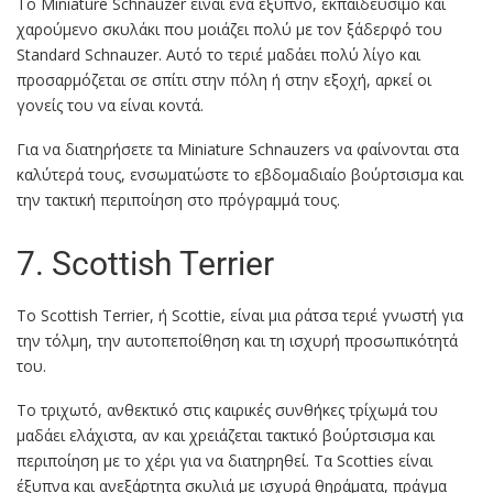
Το Miniature Schnauzer είναι ένα έξυπνο, εκπαιδεύσιμο και
χαρούμενο σκυλάκι που μοιάζει πολύ με τον ξάδερφό του
Standard Schnauzer. Αυτό το τεριέ μαδάει πολύ λίγο και
προσαρμόζεται σε σπίτι στην πόλη ή στην εξοχή, αρκεί οι
γονείς του να είναι κοντά.
Για να διατηρήσετε τα Miniature Schnauzers να φαίνονται στα
καλύτερά τους, ενσωματώστε το εβδομαδιαίο βούρτσισμα και
την τακτική περιποίηση στο πρόγραμμά τους.
7. Scottish Terrier
Το Scottish Terrier, ή Scottie, είναι μια ράτσα τεριέ γνωστή για
την τόλμη, την αυτοπεποίθηση και τη ισχυρή προσωπικότητά
του.
Το τριχωτό, ανθεκτικό στις καιρικές συνθήκες τρίχωμά του
μαδάει ελάχιστα, αν και χρειάζεται τακτικό βούρτσισμα και
περιποίηση με το χέρι για να διατηρηθεί. Τα Scotties είναι
έξυπνα και ανεξάρτητα σκυλιά με ισχυρά θηράματα, πράγμα