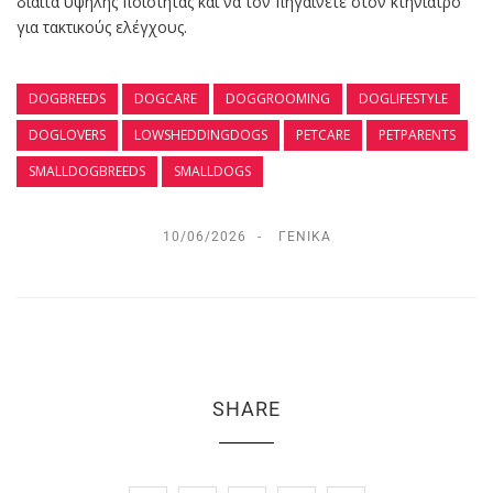
δίαιτα υψηλής ποιότητας και να τον πηγαίνετε στον κτηνίατρο
για τακτικούς ελέγχους.
DOGBREEDS
DOGCARE
DOGGROOMING
DOGLIFESTYLE
DOGLOVERS
LOWSHEDDINGDOGS
PETCARE
PETPARENTS
SMALLDOGBREEDS
SMALLDOGS
10/06/2026
ΓΕΝΙΚΆ
SHARE