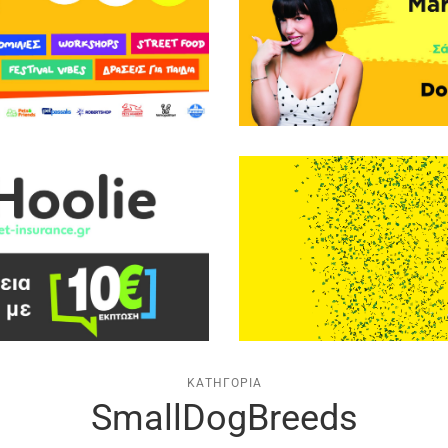
ΚΑΤΗΓΟΡΊΑ
SmallDogBreeds