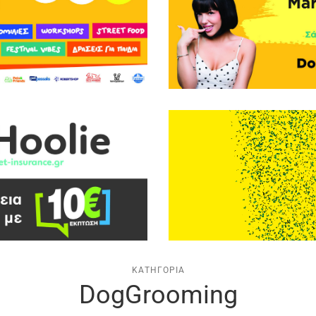
ΚΑΤΗΓΟΡΊΑ
DogGrooming