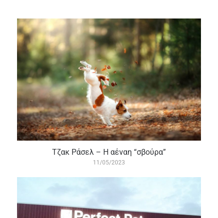
Τζακ Ράσελ – Η αέναη “σβούρα”
11/05/2023