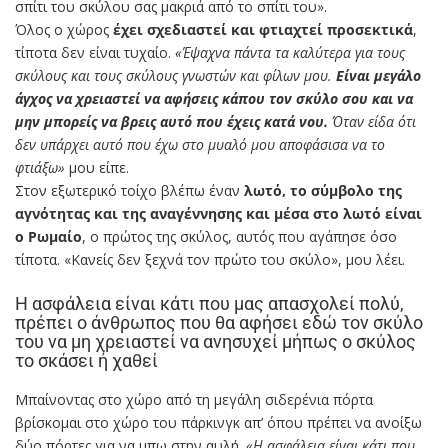
σπίτι του σκύλου σας μακριά από το σπίτι του».
Όλος ο χώρος
έχει σχεδιαστεί και φτιαχτεί προσεκτικά
,
τίποτα δεν είναι τυχαίο.
«Έψαχνα πάντα τα καλύτερα για τους
σκύλους και τους σκύλους γνωστών και φίλων μου.
Είναι μεγάλο
άγχος να χρειαστεί να αφήσεις κάπου τον σκύλο σου και να
μην μπορείς να βρεις αυτό που έχεις κατά νου.
Όταν είδα ότι
δεν υπάρχει αυτό που έχω στο μυαλό μου αποφάσισα να το
φτιάξω»
μου είπε.
Στον εξωτερικό τοίχο βλέπω έναν
λωτό, το σύμβολο της
αγνότητας και της αναγέννησης και μέσα στο λωτό είναι
ο Ρωμαίο
, ο πρώτος της σκύλος, αυτός που αγάπησε όσο
τίποτα. «Κανείς δεν ξεχνά τον πρώτο του σκύλο», μου λέει.
Η ασφάλεια είναι κάτι που μας απασχολεί πολύ,
πρέπει ο άνθρωπος που θα αφήσει εδώ τον σκύλο
του να μη χρειαστεί να ανησυχεί μήπως ο σκύλος
το σκάσει ή χαθεί
Μπαίνοντας στο χώρο από τη μεγάλη σιδερένια πόρτα
βρίσκομαι στο χώρο του πάρκινγκ απ’ όπου πρέπει να ανοίξω
δύο πόρτες για να μπω στην αυλή.
«Η ασφάλεια είναι κάτι που