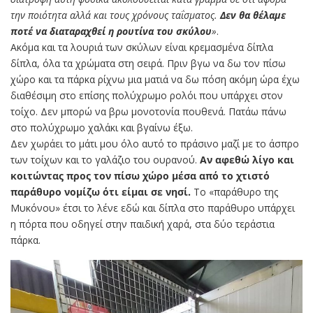
την ποιότητα αλλά και τους χρόνους ταΐσματος.
Δεν θα θέλαμε
ποτέ να διαταραχθεί η ρουτίνα του σκύλου
»
.
Ακόμα και τα λουριά των σκύλων είναι κρεμασμένα δίπλα
δίπλα, όλα τα χρώματα στη σειρά. Πριν βγω να δω τον πίσω
χώρο και τα πάρκα ρίχνω μια ματιά να δω πόση ακόμη ώρα έχω
διαθέσιμη στο επίσης πολύχρωμο ρολόι που υπάρχει στον
τοίχο. Δεν μπορώ να βρω μονοτονία πουθενά. Πατάω πάνω
στο πολύχρωμο χαλάκι και βγαίνω έξω.
Δεν χωράει το μάτι μου όλο αυτό το πράσινο μαζί με το άσπρο
των τοίχων και το γαλάζιο του ουρανού.
Αν αφεθώ λίγο και
κοιτώντας προς τον πίσω χώρο μέσα από το χτιστό
παράθυρο νομίζω ότι είμαι σε νησί.
Το «παράθυρο της
Μυκόνου» έτσι το λένε εδώ και δίπλα στο παράθυρο υπάρχει
η πόρτα που οδηγεί στην παιδική χαρά, στα δύο τεράστια
πάρκα.