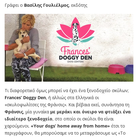
Γράφει ο
Βασίλης Γουλιέλμος
, εκδότης
Τι διαφορετικό όμως μπορεί να έχει ένα ξενοδοχείο σκύλων;
Frances’ Doggy Den
, ή αλλιώς στα Ελληνικά οι
«σκυλοφωλίτσες της Φράνσις». Και βέβαια εκεί, συνάντησα τη
Φράνσις
, μία γυναίκα
με μεράκι και όνειρο να φτιάξει ένα
ιδιαίτερο ξενοδοχείο
, στο οποίο οι σκύλοι θα είναι
χαρούμενοι.
«Your dogs’ home away from home»
έτσι το
περιγράφουν, θα μπορούσαμε να το μεταφράσουμε ως «Το