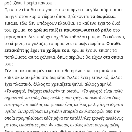
ροζ τζάκι. Ηρεμία παντού…
Πριν την είσοδο του γραφείου υπάρχει η μεγάλη πόρτα που
οδηγεί στον κύριο χώρου όπου βρίσκονται
τα δωμάτια
,
είπαμε, εδώ δεν υπάρχουν κλουβιά. Το καθένα έχει το δικό
του χρώμα,
το χρώμα παίζει πρωταγωνιστικό ρόλο
στο
μέρος αυτό. Δεν υπάρχει σχεδόν καθόλου μαύρο. Το κόκκινο,
το κίτρινο, το γαλάζιο, το πράσινο, το μωβ δωμάτιο.
Ο κάθε
επισκέπτης έχει το χρώμα του.
Χρώμα έχουν επίσης τα
παπλώματα και τα χαλάκια, όπως ακριβώς θα είχαν στα σπίτια
τους.
Τέλεια τακτοποιημένα και τοποθετημένα είναι τα μπολ του
κάθε σκύλου μέσα στα δωμάτια. Άλλος έχει μεταλλικό, άλλος
έχει πλαστικό, άλλος το χρειάζεται ψηλά, άλλος χαμηλά.
«Το φαγητό; Υπάρχει επιλογή;»
τη ρωτάω.
«Το φαγητό είναι πολύ
σημαντικό για εμάς, ένας σκύλος που τρέφεται σωστά είναι ένας
ευτυχισμένος σκύλος και φυσικά ένας σκύλος με λιγότερα θέματα
υγείας. Συνεργάζομαι με μεγάλη εταιρεία σκυλοτροφών από την
οποία προμηθεύομαι κάθε μήνα τις κατάλληλες τροφές αναλόγως
με τους επισκέπτες μου. Αν κάποιος σκύλος κάνει συγκεκριμένη
διατροφή αυτή φυσικά ακολουθείται κατά γράμμα σε ότι αφορά