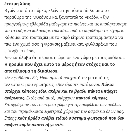
έτοιμη λύση.
Βγαίνω από το πάρκο, κλείνω την πόρτα δίπλα από το
παράθυρο της Μυκόνου και ξαναπατώ το γκαζόν.
«Την
προηγούμενη εβδομάδα μαζέψαμε τις πισίνες και τις αποθηκεύσαμε
για το επόμενο καλοκαίρι, εδώ κάτω από το παράθυρο τις είχαμε»
.
Κάθομαι στο τραπεζάκι με το καρό κίτρινο τραπεζομάντηλο να
πιώ ένα χυμό όσο η Φράνσις μαζεύει κάτι φυλλαράκια που
φύσηξε ο αέρας.
Δεν κατάλαβα ότι πέρασε η ώρα σε ένα χώρο με τους σκύλους.
Η ηρεμία που έχει αυτό το μέρος ήταν στόχος και το
αποτέλεσμα τη δικαίωσε.
«Δεν φοβάσαι εδώ; Είναι αρκετά ήσυχα»
ήταν μια από τις
τελευταίες μου ερωτήσεις.
«Δεν είμαστε ποτέ μόνοι.
Πάντα
υπάρχει κάποιος εδω, ακόμα και το βράδυ πάντα υπάρχει
άνθρωπος.
Εκτός από αυτό, υπάρχουν
παντού κάμερες
.
Καταγράφουν τον εσωτερικό χώρο για την ασφάλεια των σκύλων
και τον περιβάλλοντα εξωτερικό χώρο για την ασφάλεια όλων μας.
Επίσης
καθε βράδυ ανάβει ειδικό σύστημα φωτισμού που δεν
αφήνει καμία σκοτεινή γωνιά
»
.