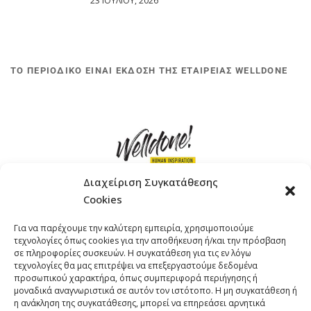
23 ΙΟΥΛΊΟΥ, 2026
ΤΟ ΠΕΡΙΟΔΙΚΟ ΕΙΝΑΙ ΕΚΔΟΣΗ ΤΗΣ ΕΤΑΙΡΕΙΑΣ WELLDONE
Διαχείριση Συγκατάθεσης
Cookies
ΓΚΟΜΠΙΝΩ 12 ΚΑΙ ΓΟΥΖΕΛΗ 7, 11476, ΑΘΗΝΑ
Για να παρέχουμε την καλύτερη εμπειρία, χρησιμοποιούμε
ΤΗΛΕΦΩΝΟ: +30 211 4021758
τεχνολογίες όπως cookies για την αποθήκευση ή/και την πρόσβαση
EMAIL:
info@welldone.com.gr
σε πληροφορίες συσκευών. Η συγκατάθεση για τις εν λόγω
τεχνολογίες θα μας επιτρέψει να επεξεργαστούμε δεδομένα
προσωπικού χαρακτήρα, όπως συμπεριφορά περιήγησης ή
μοναδικά αναγνωριστικά σε αυτόν τον ιστότοπο. Η μη συγκατάθεση ή
η ανάκληση της συγκατάθεσης, μπορεί να επηρεάσει αρνητικά