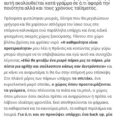
αυτή ακολουθείται κατά γράμμα σε ό,τι αφορά την
ποιότητα αλλά και τους χρόνους ταΐσματος.
Πρόσφατα φυτεύτηκαν μουριές, δέντρα που θα μεγαλώσουν
γρήγορα και θα χαρίσουν απλόχερα τον ίσκιο τους στα
επόμενα καλοκαίρια ενώ παράλληλα υπάρχει και ένας ειδικά
φτιαγμένος σκιερός χώρος ξεκούρασης. Πάντου στο χώρο
βλέπω βρύσες και φρέσκο νερό.
«Η καθαριότητα είναι
προτεραιότητα»
μου λέει η Φράνσις και κοιτώντας γύρω γύρω
μπορώ σίγουρα να το επιβεβαιώσω και εγώ αυτό και συνεχίζει
λέγοντας
«Εδώ θα φτιάξω ένα μικρό πάρκο μες το πάρκο, μία
πίστα για agility και σκύλοσπιτο κάπως σαν δεντρόσπιτο»
και
με κάνει να αναρωτιέμαι τι θα δω στην επόμενή μου επίσκεψη.
Στο πλαϊνό μέρος των πάρκων υπάρχει
το σπιτάκι
, ένα
κυριολεκτικά μικρό σπιτάκι,
ο χώρος όπου προετοιμάζονται
τα γεύματα
, όπου πλένονται τα πιάτα και τα μπολ, ο χώρος
όπου μένουν όσοι σκύλοι πρέπει να αναρρώσουν ή πρέπει να
λάβουν ιδιαίτερη φροντίδα. Εκεί αποθηκεύονται τα φάρμακα,
τα καθαριστικά και τα καινούρια μπολ, τα καθαρά περιλαίμια και
λουριά.
Για ό,τι και αν προκύψει υπάρχει ένα back up, μία