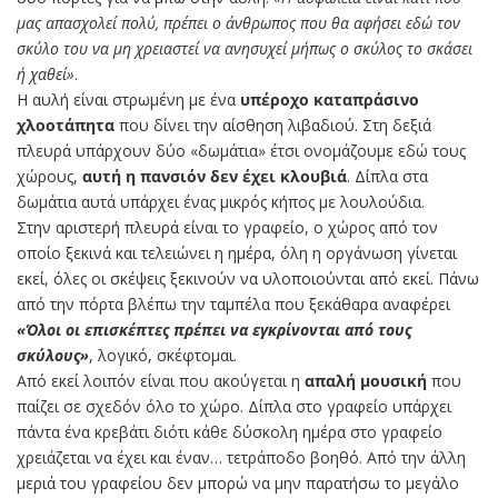
μας απασχολεί πολύ, πρέπει ο άνθρωπος που θα αφήσει εδώ τον
σκύλο του να μη χρειαστεί να ανησυχεί μήπως ο σκύλος το σκάσει
ή χαθεί»
.
Η αυλή είναι στρωμένη με ένα
υπέροχο καταπράσινο
χλοοτάπητα
που δίνει την αίσθηση λιβαδιού. Στη δεξιά
πλευρά υπάρχουν δύο «δωμάτια» έτσι ονομάζουμε εδώ τους
χώρους,
αυτή η πανσιόν δεν έχει κλουβιά
. Δίπλα στα
δωμάτια αυτά υπάρχει ένας μικρός κήπος με λουλούδια.
Στην αριστερή πλευρά είναι το γραφείο, ο χώρος από τον
οποίο ξεκινά και τελειώνει η ημέρα, όλη η οργάνωση γίνεται
εκεί, όλες οι σκέψεις ξεκινούν να υλοποιούνται από εκεί. Πάνω
από την πόρτα βλέπω την ταμπέλα που ξεκάθαρα αναφέρει
«Όλοι οι επισκέπτες πρέπει να εγκρίνονται από τους
σκύλους»
, λογικό, σκέφτομαι.
Από εκεί λοιπόν είναι που ακούγεται η
απαλή μουσική
που
παίζει σε σχεδόν όλο το χώρο. Δίπλα στο γραφείο υπάρχει
πάντα ένα κρεβάτι διότι κάθε δύσκολη ημέρα στο γραφείο
χρειάζεται να έχει και έναν… τετράποδο βοηθό. Από την άλλη
μεριά του γραφείου δεν μπορώ να μην παρατήσω το μεγάλο