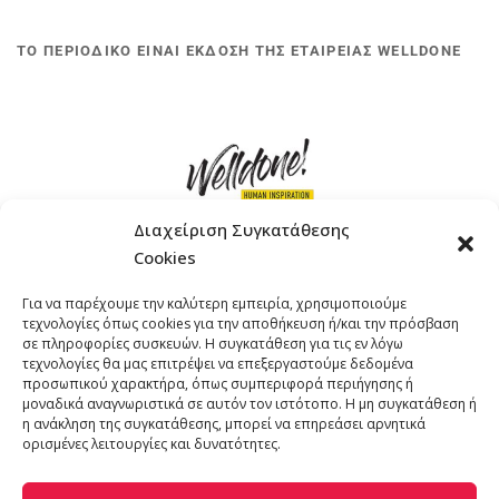
ΤΟ ΠΕΡΙΟΔΙΚΟ ΕΙΝΑΙ ΕΚΔΟΣΗ ΤΗΣ ΕΤΑΙΡΕΙΑΣ WELLDONE
Διαχείριση Συγκατάθεσης
Cookies
ΓΚΟΜΠΙΝΩ 12 ΚΑΙ ΓΟΥΖΕΛΗ 7, 11476, ΑΘΗΝΑ
Για να παρέχουμε την καλύτερη εμπειρία, χρησιμοποιούμε
ΤΗΛΕΦΩΝΟ: +30 211 4021758
τεχνολογίες όπως cookies για την αποθήκευση ή/και την πρόσβαση
EMAIL:
info@welldone.com.gr
σε πληροφορίες συσκευών. Η συγκατάθεση για τις εν λόγω
τεχνολογίες θα μας επιτρέψει να επεξεργαστούμε δεδομένα
προσωπικού χαρακτήρα, όπως συμπεριφορά περιήγησης ή
μοναδικά αναγνωριστικά σε αυτόν τον ιστότοπο. Η μη συγκατάθεση ή
η ανάκληση της συγκατάθεσης, μπορεί να επηρεάσει αρνητικά
ορισμένες λειτουργίες και δυνατότητες.