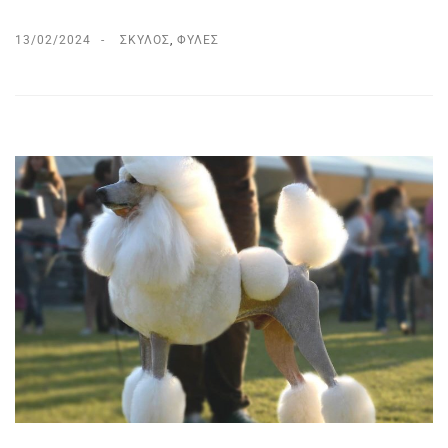
13/02/2024
ΣΚΎΛΟΣ
,
ΦΥΛΈΣ