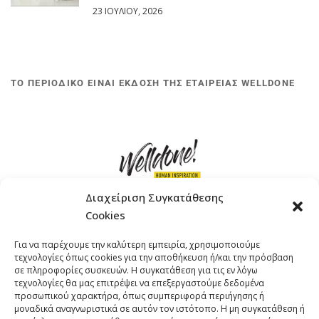
23 ΙΟΥΛΊΟΥ, 2026
ΤΟ ΠΕΡΙΟΔΙΚΟ ΕΙΝΑΙ ΕΚΔΟΣΗ ΤΗΣ ΕΤΑΙΡΕΙΑΣ WELLDONE
Διαχείριση Συγκατάθεσης
Cookies
ΓΚΟΜΠΙΝΩ 12 ΚΑΙ ΓΟΥΖΕΛΗ 7, 11476, ΑΘΗΝΑ
Για να παρέχουμε την καλύτερη εμπειρία, χρησιμοποιούμε
ΤΗΛΕΦΩΝΟ: +30 211 4021758
τεχνολογίες όπως cookies για την αποθήκευση ή/και την πρόσβαση
EMAIL:
info@welldone.com.gr
σε πληροφορίες συσκευών. Η συγκατάθεση για τις εν λόγω
τεχνολογίες θα μας επιτρέψει να επεξεργαστούμε δεδομένα
προσωπικού χαρακτήρα, όπως συμπεριφορά περιήγησης ή
μοναδικά αναγνωριστικά σε αυτόν τον ιστότοπο. Η μη συγκατάθεση ή