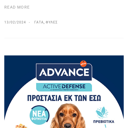
READ MORE
13/02/2024
ΓΆΤΑ
,
ΦΥΛΈΣ