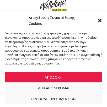
Διαχείριση Συγκατάθεσης
Cookies
ΓΚΟΜΠΙΝΩ 12 ΚΑΙ ΓΟΥΖΕΛΗ 7, 11476, ΑΘΗΝΑ
Για να παρέχουμε την καλύτερη εμπειρία, χρησιμοποιούμε
ΤΗΛΕΦΩΝΟ: +30 211 4021758
τεχνολογίες όπως cookies για την αποθήκευση ή/και την πρόσβαση
EMAIL:
info@welldone.com.gr
σε πληροφορίες συσκευών. Η συγκατάθεση για τις εν λόγω
τεχνολογίες θα μας επιτρέψει να επεξεργαστούμε δεδομένα
προσωπικού χαρακτήρα, όπως συμπεριφορά περιήγησης ή
μοναδικά αναγνωριστικά σε αυτόν τον ιστότοπο. Η μη συγκατάθεση ή
η ανάκληση της συγκατάθεσης, μπορεί να επηρεάσει αρνητικά
ορισμένες λειτουργίες και δυνατότητες.
ΑΠΟΔΟΧΉ
ΔΕΝ ΑΠΟΔΈΧΟΜΑΙ
© 2024 katoikidiaendrasi. All Rights Reserved. | Developed by
ΠΡΟΒΟΛΉ ΠΡΟΤΙΜΉΣΕΩΝ
ADS Solutions