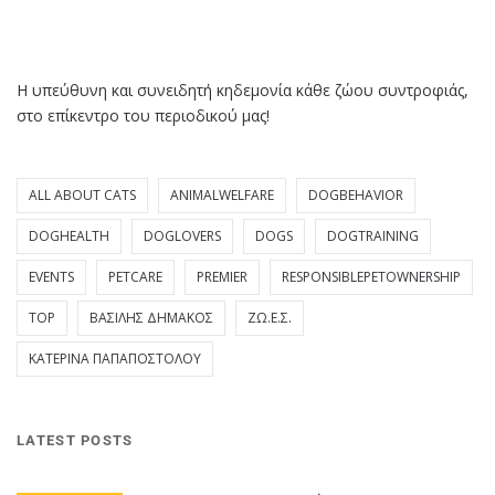
Η υπεύθυνη και συνειδητή κηδεμονία κάθε ζώου συντροφιάς,
στο επίκεντρο του περιοδικού μας!
ALL ABOUT CATS
ANIMALWELFARE
DOGBEHAVIOR
DOGHEALTH
DOGLOVERS
DOGS
DOGTRAINING
EVENTS
PETCARE
PREMIER
RESPONSIBLEPETOWNERSHIP
TOP
ΒΑΣΊΛΗΣ ΔΗΜΆΚΟΣ
ΖΩ.Ε.Σ.
ΚΑΤΕΡΊΝΑ ΠΑΠΑΠΟΣΤΌΛΟΥ
LATEST POSTS