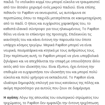
παιδιά. Το ντελικάτο κορμί του μπορεί εύκολα να τραυματιστεί
από τον άτσαλο χειρισμό ενός μικρού παιδιού. Είναι επίσης
πιθανόν το Papillon να εκνευριστεί, ως αυτοάμυνα σε
περιπτώσεις όπου το παιχνίδι μετατρέπεται σε κακομεταχείριση
από το παιδί. Ο ήπιος και ευχάριστος χαρακτήρας του, το
καθιστά ιδανικό σύντροφο για τους ηλικιωμένους. Το Papillon
θέλει να είναι το επίκεντρο της προσοχής. Επιδεικνύει τις
ικανότητές του και κάνει έντονη την παρουσία του όποτε
υπάρχει κόσμος τριγύρω. Μερικά Papillon μπορεί να είναι
νευρικά, πεισματάρικα και κτητικά με τους ανθρώπους τους.
Στην περίπτωση αυτή, το Papillon μπορεί να γίνει υπερβολικά
ζηλιάρικο και να απεχθάνεται την επαφή με οποιοδήποτε άλλο
εκτός από τον ιδιοκτήτη του. Είναι έξυπνο, έχει έντονη την
επιθυμία να ευχαριστήσει τον ιδιοκτήτη του και μπορεί πολύ
εύκολα και πολύ γρήγορα να εκπαιδευτεί. Το Papillon είναι
ιδιαίτερα δημοφιλής επιλογή για τους κατοίκους της πόλης και
ακόμη περισσότερο για αυτούς που ζουν σε διαμέρισμα.
Η αγάπη:
Λόγω της απουσίας του εσωτερικού στρώματος του
τριχώματος, το Papillon δεν εμφανίζει την έντονη τριχόπτωση