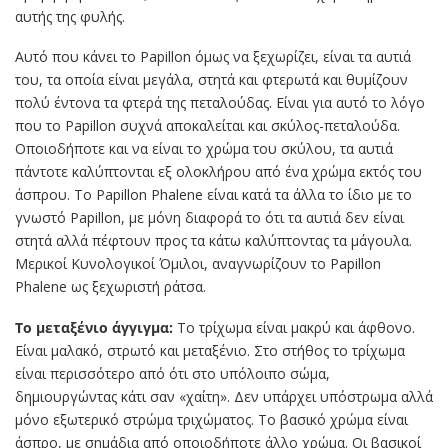
αυτής της φυλής.
Αυτό που κάνει το Papillon όμως να ξεχωρίζει, είναι τα αυτιά
του, τα οποία είναι μεγάλα, στητά και φτερωτά και θυμίζουν
πολύ έντονα τα φτερά της πεταλούδας. Είναι για αυτό το λόγο
που το Papillon συχνά αποκαλείται και σκύλος-πεταλούδα.
Οποιοδήποτε και να είναι το χρώμα του σκύλου, τα αυτιά
πάντοτε καλύπτονται εξ ολοκλήρου από ένα χρώμα εκτός του
άσπρου. Το Papillon Phalene είναι κατά τα άλλα το ίδιο με το
γνωστό Papillon, με μόνη διαφορά το ότι τα αυτιά δεν είναι
στητά αλλά πέφτουν προς τα κάτω καλύπτοντας τα μάγουλα.
Μερικοί Κυνολογικοί Όμιλοι, αναγνωρίζουν το Papillon
Phalene ως ξεχωριστή ράτσα.
Το μεταξένιο άγγιγμα:
Το τρίχωμα είναι μακρύ και άφθονο.
Είναι μαλακό, στρωτό και μεταξένιο. Στο στήθος το τρίχωμα
είναι περισσότερο από ότι στο υπόλοιπο σώμα,
δημιουργώντας κάτι σαν «χαίτη». Δεν υπάρχει υπόστρωμα αλλά
μόνο εξωτερικό στρώμα τριχώματος. Το βασικό χρώμα είναι
άσπρο, με σημάδια από οποιοδήποτε άλλο χρώμα. Οι βασικοί