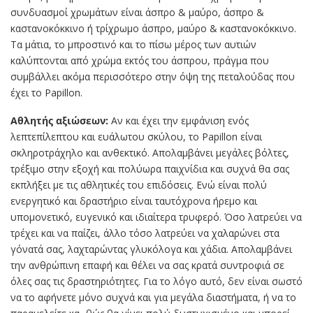
συνδυασμοί χρωμάτων είναι άσπρο & μαύρο, άσπρο &
καστανοκόκκινο ή τρίχρωμο άσπρο, μαύρο & καστανοκόκκινο.
Τα μάτια, το μπροστινό και το πίσω μέρος των αυτιών
καλύπτονται από χρώμα εκτός του άσπρου, πράγμα που
συμβάλλει ακόμα περισσότερο στην όψη της πεταλούδας που
έχει το Papillon.
Αθλητής αξιώσεων:
Αν και έχει την εμφάνιση ενός
λεπτεπίλεπτου και ευάλωτου σκύλου, το Papillon είναι
σκληροτράχηλο και ανθεκτικό. Απολαμβάνει μεγάλες βόλτες,
τρέξιμο στην εξοχή και πολύωρα παιχνίδια και συχνά θα σας
εκπλήξει με τις αθλητικές του επιδόσεις. Ενώ είναι πολύ
ενεργητικό και δραστήριο είναι ταυτόχρονα ήρεμο και
υπομονετικό, ευγενικό και ιδιαίτερα τρυφερό. Όσο λατρεύει να
τρέχει και να παίζει, άλλο τόσο λατρεύει να χαλαρώνει στα
γόνατά σας, λαχταρώντας γλυκόλογα και χάδια. Απολαμβάνει
την ανθρώπινη επαφή και θέλει να σας κρατά συντροφιά σε
όλες σας τις δραστηριότητες. Για το λόγο αυτό, δεν είναι σωστό
να το αφήνετε μόνο συχνά και για μεγάλα διαστήματα, ή να το