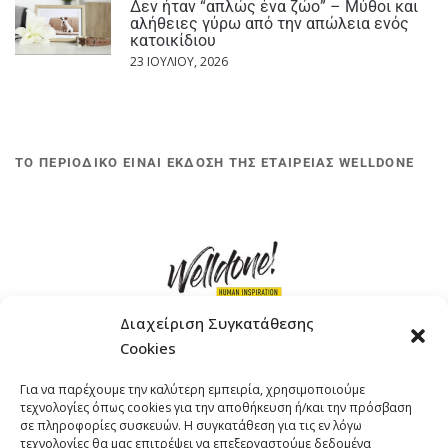
Δεν ήταν “απλώς ένα ζώο” – Μύθοι και
αλήθειες γύρω από την απώλεια ενός
κατοικίδιου
23 ΙΟΥΛΊΟΥ, 2026
ΤΟ ΠΕΡΙΟΔΙΚΟ ΕΙΝΑΙ ΕΚΔΟΣΗ ΤΗΣ ΕΤΑΙΡΕΙΑΣ WELLDONE
Διαχείριση Συγκατάθεσης
Cookies
ΓΚΟΜΠΙΝΩ 12 ΚΑΙ ΓΟΥΖΕΛΗ 7, 11476, ΑΘΗΝΑ
Για να παρέχουμε την καλύτερη εμπειρία, χρησιμοποιούμε
ΤΗΛΕΦΩΝΟ: +30 211 4021758
τεχνολογίες όπως cookies για την αποθήκευση ή/και την πρόσβαση
EMAIL:
info@welldone.com.gr
σε πληροφορίες συσκευών. Η συγκατάθεση για τις εν λόγω
τεχνολογίες θα μας επιτρέψει να επεξεργαστούμε δεδομένα