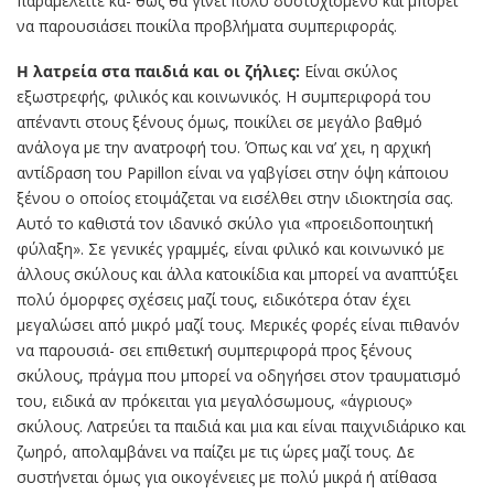
παραμελείτε κα- θώς θα γίνει πολύ δυστυχισμένο και μπορεί
να παρουσιάσει ποικίλα προβλήματα συμπεριφοράς.
Η λατρεία στα παιδιά και οι ζήλιες:
Είναι σκύλος
εξωστρεφής, φιλικός και κοινωνικός. Η συμπεριφορά του
απέναντι στους ξένους όμως, ποικίλει σε μεγάλο βαθμό
ανάλογα με την ανατροφή του. Όπως και να’ χει, η αρχική
αντίδραση του Papillon είναι να γαβγίσει στην όψη κάποιου
ξένου ο οποίος ετοιμάζεται να εισέλθει στην ιδιοκτησία σας.
Αυτό το καθιστά τον ιδανικό σκύλο για «προειδοποιητική
φύλαξη». Σε γενικές γραμμές, είναι φιλικό και κοινωνικό με
άλλους σκύλους και άλλα κατοικίδια και μπορεί να αναπτύξει
πολύ όμορφες σχέσεις μαζί τους, ειδικότερα όταν έχει
μεγαλώσει από μικρό μαζί τους. Μερικές φορές είναι πιθανόν
να παρουσιά- σει επιθετική συμπεριφορά προς ξένους
σκύλους, πράγμα που μπορεί να οδηγήσει στον τραυματισμό
του, ειδικά αν πρόκειται για μεγαλόσωμους, «άγριους»
σκύλους. Λατρεύει τα παιδιά και μια και είναι παιχνιδιάρικο και
ζωηρό, απολαμβάνει να παίζει με τις ώρες μαζί τους. Δε
συστήνεται όμως για οικογένειες με πολύ μικρά ή ατίθασα