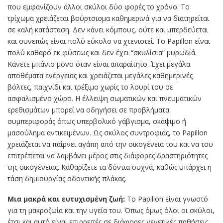
που εμφανίζουν άλλοι σκύλοι δύο φορές το χρόνο. Το
τρίχωμα χρειάζεται βούρτσισμα καθημερινά για να διατηρείται
σε καλή κατάσταση. Δεν κάνει κόμπους, ούτε και μπερδεύεται
και συνεπώς είναι πολύ εύκολο να χτενιστεί. Το Papillon είναι
πολύ καθαρό εκ φύσεως και δεν έχει “σκυλίσια” μυρωδιά.
Κάνετε μπάνιο μόνο όταν είναι απαραίτητο. Έχει μεγάλα
αποθέματα ενέργειας και χρειάζεται μεγάλες καθημερινές
βόλτες, παιχνίδι και τρέξιμο χωρίς το λουρί του σε
ασφαλισμένο χώρο. Η έλλειψη σωματικών και πνευματικών
ερεθισμάτων μπορεί να οδηγήσει σε προβλήματα
συμπεριφοράς όπως υπερβολικό γάβγισμα, σκάψιμο ή
μασούλημα αντικειμένων. Ως σκύλος συντροφιάς, το Papillon
χρειάζεται να παίρνει αγάπη από την οικογένειά του και να του
επιτρέπεται να λαμβάνει μέρος στις διάφορες δραστηριότητες
της οικογένειας. Καθαρίζετε τα δόντια συχνά, καθώς υπάρχει η
τάση δημιουργίας οδοντικής πλάκας.
Μια μακρά και ευτυχισμένη ζωή:
Το Papillon είναι γνωστό
για τη μακροζωία και την υγεία του. Όπως όμως όλοι οι σκύλοι,
έτσι και αυτό είναι επιρρεπές σε διάφορες γενετικές παθήσεις.