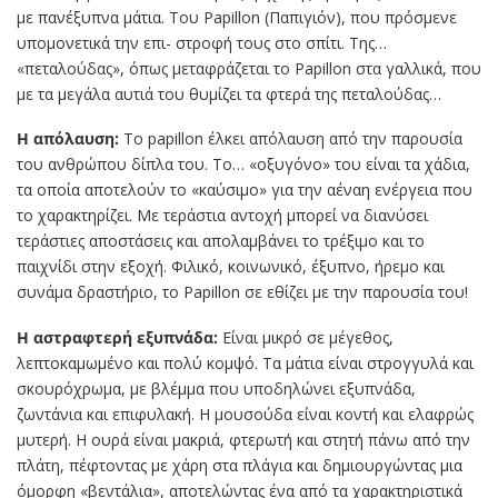
με πανέξυπνα μάτια. Του Papillon (Παπιγιόν), που πρόσμενε
υπομονετικά την επι- στροφή τους στο σπίτι. Της…
«πεταλούδας», όπως μεταφράζεται το Papillon στα γαλλικά, που
με τα μεγάλα αυτιά του θυμίζει τα φτερά της πεταλούδας…
Η απόλαυση:
Το papillon έλκει απόλαυση από την παρουσία
του ανθρώπου δίπλα του. Το… «οξυγόνο» του είναι τα χάδια,
τα οποία αποτελούν το «καύσιμο» για την αέναη ενέργεια που
το χαρακτηρίζει. Με τεράστια αντοχή μπορεί να διανύσει
τεράστιες αποστάσεις και απολαμβάνει το τρέξιμο και το
παιχνίδι στην εξοχή. Φιλικό, κοινωνικό, έξυπνο, ήρεμο και
συνάμα δραστήριο, το Papillon σε εθίζει με την παρουσία του!
Η αστραφτερή εξυπνάδα:
Είναι μικρό σε μέγεθος,
λεπτοκαμωμένο και πολύ κομψό. Τα μάτια είναι στρογγυλά και
σκουρόχρωμα, με βλέμμα που υποδηλώνει εξυπνάδα,
ζωντάνια και επιφυλακή. Η μουσούδα είναι κοντή και ελαφρώς
μυτερή. Η ουρά είναι μακριά, φτερωτή και στητή πάνω από την
πλάτη, πέφτοντας με χάρη στα πλάγια και δημιουργώντας μια
όμορφη «βεντάλια», αποτελώντας ένα από τα χαρακτηριστικά