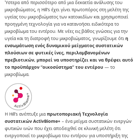
Ύστερα από περισσότερο από μια δεκαετία ανάλυσης του
μικροβιώματος, η Hill’s έχει γίνει πρωτοπόρος στη μελέτη της
υγείας του μικροβιώματος των κατοικιδίων και χρησιμοποιεί
προηγμένη τεχνολογία για να κατανοήσει ειδικότερα το
μικροβίωμα του εντέρου. Με νέες εις βάθος γνώσεις για την
υγεία και τη διατροφή του μικροβιώματος, γνωρίζουμε ότι
η
ενσωμάτωση ενός δυναμικού μείγματος συστατικών
πλούσιων σε φυτικές ίνες, περιλαμβανομένων
πρεβιοτικών, μπορεί να υποστηρίζει και να θρέφει αυτό
το προϋπάρχον “οικοσύστημα” του εντέρου
— το
μικροβίωμα.
Η Hill’s ανέπτυξε μια
πρωτοποριακή Τεχνολογία
συστατικών ActivBiome+
– ένα μείγμα συστατικών ενεργών
φυτικών ινών που έχει αποδειχθεί σε κλινική μελέτη ότι
ενεργοποιεί το μικροβίωμα του εντέρου για υποστήριξη της