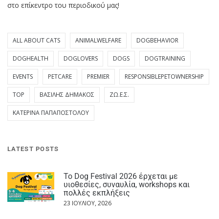
στο επίκεντρο του περιοδικού μας!
ALL ABOUT CATS
ANIMALWELFARE
DOGBEHAVIOR
DOGHEALTH
DOGLOVERS
DOGS
DOGTRAINING
EVENTS
PETCARE
PREMIER
RESPONSIBLEPETOWNERSHIP
TOP
ΒΑΣΊΛΗΣ ΔΗΜΆΚΟΣ
ΖΩ.Ε.Σ.
ΚΑΤΕΡΊΝΑ ΠΑΠΑΠΟΣΤΌΛΟΥ
LATEST POSTS
Το Dog Festival 2026 έρχεται με
υιοθεσίες, συναυλία, workshops και
πολλές εκπλήξεις
23 ΙΟΥΛΊΟΥ, 2026