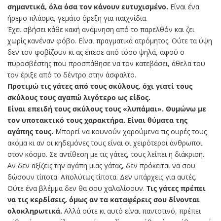
σημαντικά, όλα όσα τον κάνουν ευτυχισμένο.
Είναι ένα
ήρεμο πλάσμα, γεμάτο όρεξη για παιχνίδια.
Έχει σβήσει κάθε κακή ανάμνηση από το παρελθόν και ζει
χωρίς κανέναν φόβο. Είναι πραγματικά ατρόμητος. Ούτε τα ύψη
δεν τον φοβίζουν κι ας έπεσε από τόσο ψηλά, αφού ο
πυροσβέστης που προσπάθησε να τον κατεβάσει, άθελα του
τον έριξε από το δέντρο στην άσφαλτο.
Προτιμώ τις γάτες από τους σκύλους, όχι γιατί τους
σκύλους τους αγαπώ λιγότερο ως είδος.
Είναι επειδή τους σκύλους τους «λυπάμαι». Θυμώνω με
τον υποτακτικό τους χαρακτήρα. Είναι θύματα της
αγάπης τους.
Μπορεί να κουνούν χαρούμενα τις ουρές τους
ακόμα κι αν οι κηδεμόνες τους είναι οι χειρότεροι άνθρωποι
στον κόσμο. Σε αντίθεση με τις γάτες, τους λείπει η διάκριση.
Αν δεν αξίζεις την αγάπη μιας γάτας, δεν πρόκειται να σου
δώσουν τίποτα. Απολύτως τίποτα. Δεν υπάρχεις για αυτές.
Ούτε ένα βλέμμα δεν θα σου χαλαλίσουν.
Τις γάτες πρέπει
να τις κερδίσεις, όμως αν τα καταφέρεις σου δίνονται
ολοκληρωτικά.
Αλλά ούτε κι αυτό είναι παντοτινό, πρέπει