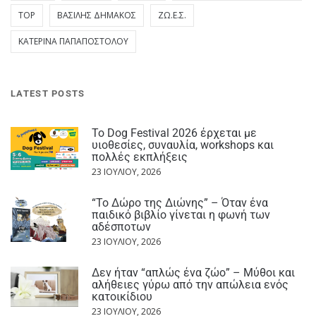
TOP
ΒΑΣΊΛΗΣ ΔΗΜΆΚΟΣ
ΖΩ.Ε.Σ.
ΚΑΤΕΡΊΝΑ ΠΑΠΑΠΟΣΤΌΛΟΥ
LATEST POSTS
Το Dog Festival 2026 έρχεται με
υιοθεσίες, συναυλία, workshops και
πολλές εκπλήξεις
23 ΙΟΥΛΊΟΥ, 2026
“Το Δώρο της Διώνης” – Όταν ένα
παιδικό βιβλίο γίνεται η φωνή των
αδέσποτων
23 ΙΟΥΛΊΟΥ, 2026
Δεν ήταν “απλώς ένα ζώο” – Μύθοι και
αλήθειες γύρω από την απώλεια ενός
κατοικίδιου
23 ΙΟΥΛΊΟΥ, 2026