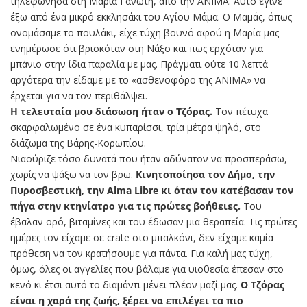
τηλεφώνησα στη Μαρία Γανωτή, από την ΑΝΙΜΑ. Αυτό έγινε
έξω από ένα μικρό εκκλησάκι του Αγίου Μάμα. Ο Μαμάς, όπως
ονομάσαμε το πουλάκι, είχε τύχη βουνό αφού η Μαρία μας
ενημέρωσε ότι βρισκόταν στη Νάξο και πως ερχόταν για
μπάνιο στην ίδια παραλία με μας. Πράγματι ούτε 10 λεπτά
αργότερα την είδαμε με το «ασθενοφόρο της ΑΝΙΜΑ» να
έρχεται για να τον περιθάλψει.
Η τελευταία μου διάσωση ήταν ο Τζόρας.
Τον πέτυχα
σκαρφαλωμένο σε ένα κυπαρίσσι, τρία μέτρα ψηλό, στο
διάζωμα της Βάρης-Κορωπίου.
Νιαούριζε τόσο δυνατά που ήταν αδύνατον να προσπεράσω,
χωρίς να ψάξω να τον βρω.
Κινητοποίησα τον Δήμο, την
Πυροσβεστική, την Alma Libre κι όταν τον κατέβασαν τον
πήγα στην κτηνίατρο για τις πρώτες βοήθειες.
Του
έβαλαν ορό, βιταμίνες και του έδωσαν μια θεραπεία. Τις πρώτες
ημέρες τον είχαμε σε crate στο μπαλκόνι, δεν είχαμε καμία
πρόθεση να τον κρατήσουμε για πάντα. Για καλή μας τύχη,
όμως, όλες οι αγγελίες που βάλαμε για υιοθεσία έπεσαν στο
κενό κι έτσι αυτό το διαμάντι μένει πλέον μαζί μας.
Ο Τζόρας
είναι η χαρά της ζωής, ξέρει να επιλέγει τα πιο