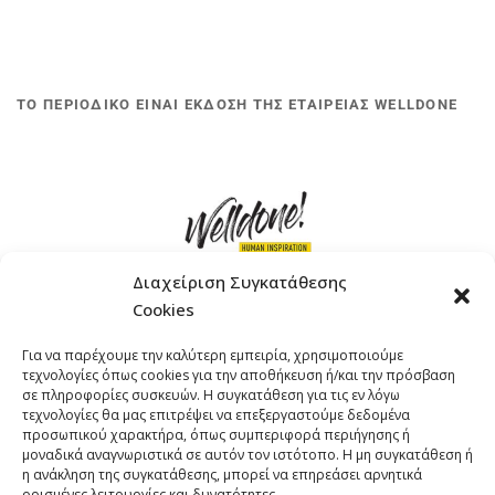
ΤΟ ΠΕΡΙΟΔΙΚΟ ΕΙΝΑΙ ΕΚΔΟΣΗ ΤΗΣ ΕΤΑΙΡΕΙΑΣ WELLDONE
Διαχείριση Συγκατάθεσης
Cookies
ΓΚΟΜΠΙΝΩ 12 ΚΑΙ ΓΟΥΖΕΛΗ 7, 11476, ΑΘΗΝΑ
Για να παρέχουμε την καλύτερη εμπειρία, χρησιμοποιούμε
ΤΗΛΕΦΩΝΟ: +30 211 4021758
τεχνολογίες όπως cookies για την αποθήκευση ή/και την πρόσβαση
EMAIL:
info@welldone.com.gr
σε πληροφορίες συσκευών. Η συγκατάθεση για τις εν λόγω
τεχνολογίες θα μας επιτρέψει να επεξεργαστούμε δεδομένα
προσωπικού χαρακτήρα, όπως συμπεριφορά περιήγησης ή
μοναδικά αναγνωριστικά σε αυτόν τον ιστότοπο. Η μη συγκατάθεση ή
η ανάκληση της συγκατάθεσης, μπορεί να επηρεάσει αρνητικά
ορισμένες λειτουργίες και δυνατότητες.