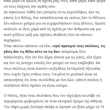
κάθε μέρα να ορίζεις τη σχέση μαζί τους, κάθε μέρα, κάθε φορά
να τους δείχνεις την αγάπη σου.
Δε σηκώνουν λάθη! Δεν μπορείς να τις κοροϊδέψεις. Δεν τις
κάνεις ό,τι θέλεις, δεν εκπαιδεύονται αν εκείνες δεν το θέλουν,
δεν κάνουν χατίρια για να ευχαριστήσουν τους άλλους. Πρώτα
αντλούν οι ίδιες χαρά από τη σχέση με τον άνθρωπο και για
αυτό χτίζουν μαζί μας σχέσεις αληθινές που σε κάνουν
περήφανο.
Όταν ακούω κάποιον να λέει:
«εγώ προτιμώ τους σκύλους, τις
γάτες δεν τις θέλω ούτε να τις δω»
σκέφτομαι δύο
πιθανότητες. Είτε ότι δεν ξέρει τίποτα για τις γάτες, είτε ξέρει
και δεν τις αντέχει επειδή δεν μπορεί να τους επιβληθεί. Με
τους σκύλους είναι εύκολο να βγάλεις τα κόμπλεξ εξουσίας
που τυχόν έχεις επάνω τους. Για μένα το μυστικό είναι να
κατανοήσεις ότι όταν συνδεθείς με ένα ζώο, γάτα ή σκύλος ή
οτιδήποτε άλλο πρέπει να είναι ισότιμο.
Ο Ντένις, ήταν ένας σκυλάκος που τον είχα βρει κουτάβι να
περιφέρεται φοβισμένος σε έναν κεντρικό δρόμο της Αθήνας.
Τον πήρα χωρίς δεύτερη σκέψη κι έφτασε να ζήσει μέχρι τα 19