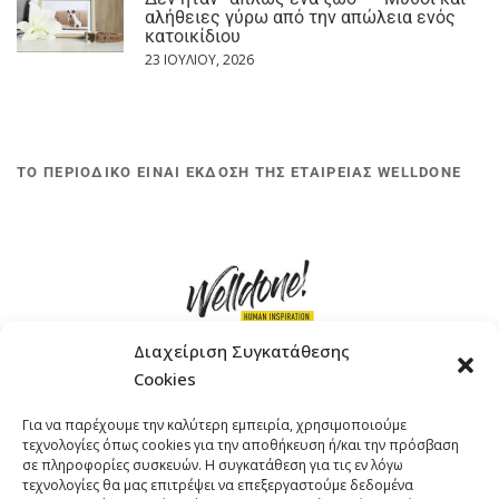
αλήθειες γύρω από την απώλεια ενός
κατοικίδιου
23 ΙΟΥΛΊΟΥ, 2026
ΤΟ ΠΕΡΙΟΔΙΚΟ ΕΙΝΑΙ ΕΚΔΟΣΗ ΤΗΣ ΕΤΑΙΡΕΙΑΣ WELLDONE
Διαχείριση Συγκατάθεσης
Cookies
ΓΚΟΜΠΙΝΩ 12 ΚΑΙ ΓΟΥΖΕΛΗ 7, 11476, ΑΘΗΝΑ
Για να παρέχουμε την καλύτερη εμπειρία, χρησιμοποιούμε
ΤΗΛΕΦΩΝΟ: +30 211 4021758
τεχνολογίες όπως cookies για την αποθήκευση ή/και την πρόσβαση
EMAIL:
info@welldone.com.gr
σε πληροφορίες συσκευών. Η συγκατάθεση για τις εν λόγω
τεχνολογίες θα μας επιτρέψει να επεξεργαστούμε δεδομένα