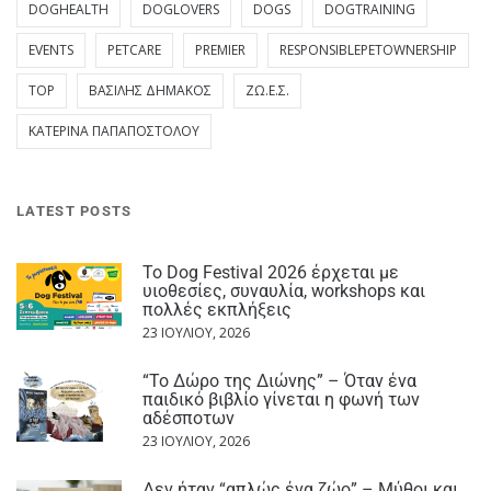
DOGHEALTH
DOGLOVERS
DOGS
DOGTRAINING
EVENTS
PETCARE
PREMIER
RESPONSIBLEPETOWNERSHIP
TOP
ΒΑΣΊΛΗΣ ΔΗΜΆΚΟΣ
ΖΩ.Ε.Σ.
ΚΑΤΕΡΊΝΑ ΠΑΠΑΠΟΣΤΌΛΟΥ
LATEST POSTS
Το Dog Festival 2026 έρχεται με
υιοθεσίες, συναυλία, workshops και
πολλές εκπλήξεις
23 ΙΟΥΛΊΟΥ, 2026
“Το Δώρο της Διώνης” – Όταν ένα
παιδικό βιβλίο γίνεται η φωνή των
αδέσποτων
23 ΙΟΥΛΊΟΥ, 2026
Δεν ήταν “απλώς ένα ζώο” – Μύθοι και