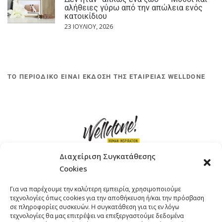
αλήθειες γύρω από την απώλεια ενός
κατοικίδιου
23 ΙΟΥΛΊΟΥ, 2026
ΤΟ ΠΕΡΙΟΔΙΚΟ ΕΙΝΑΙ ΕΚΔΟΣΗ ΤΗΣ ΕΤΑΙΡΕΙΑΣ WELLDONE
Διαχείριση Συγκατάθεσης
Cookies
ΓΚΟΜΠΙΝΩ 12 ΚΑΙ ΓΟΥΖΕΛΗ 7, 11476, ΑΘΗΝΑ
Για να παρέχουμε την καλύτερη εμπειρία, χρησιμοποιούμε
ΤΗΛΕΦΩΝΟ: +30 211 4021758
τεχνολογίες όπως cookies για την αποθήκευση ή/και την πρόσβαση
EMAIL:
info@welldone.com.gr
σε πληροφορίες συσκευών. Η συγκατάθεση για τις εν λόγω
τεχνολογίες θα μας επιτρέψει να επεξεργαστούμε δεδομένα