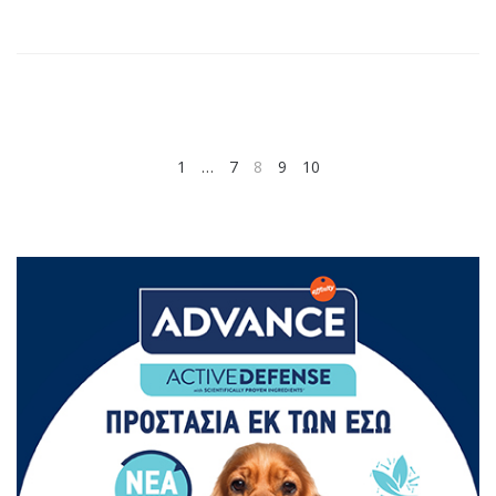
1
…
7
8
9
10
NEXT
PREV