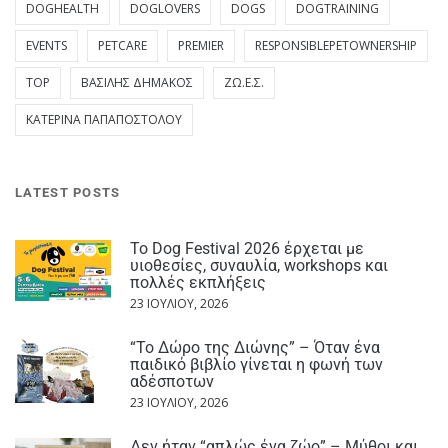
DOGHEALTH
DOGLOVERS
DOGS
DOGTRAINING
EVENTS
PETCARE
PREMIER
RESPONSIBLEPETOWNERSHIP
TOP
ΒΑΣΊΛΗΣ ΔΗΜΆΚΟΣ
ΖΩ.Ε.Σ.
ΚΑΤΕΡΊΝΑ ΠΑΠΑΠΟΣΤΌΛΟΥ
LATEST POSTS
Το Dog Festival 2026 έρχεται με
υιοθεσίες, συναυλία, workshops και
πολλές εκπλήξεις
23 ΙΟΥΛΊΟΥ, 2026
“Το Δώρο της Διώνης” – Όταν ένα
παιδικό βιβλίο γίνεται η φωνή των
αδέσποτων
23 ΙΟΥΛΊΟΥ, 2026
Δεν ήταν “απλώς ένα ζώο” – Μύθοι και