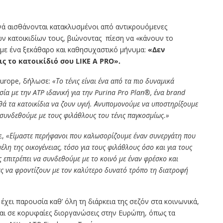
χνά αισθάνονται κατακλυσμένοι από αντικρουόμενες
ων κατοικιδίων τους, βιώνοντας
πίεση να «κάνουν το
 με ένα ξεκάθαρο και καθησυχαστικό μήνυμα:
«Δεν
ις το κατοικίδιό σου LIKE A PRO».
Europe, δήλωσε:
«Το τένις είναι ένα από τα πιο δυναμικά
ία με την ATP ιδανική για την Purina Pro Plan®, ένα brand
ά τα κατοικίδια να ζουν υγιή. Ανυπομονούμε να υποστηρίξουμε
α συνδεθούμε με τους φιλάθλους του τένις παγκοσμίως.»
ε,
«Είμαστε περήφανοι που καλωσορίζουμε έναν συνεργάτη που
λη της οικογένειας, τόσο για τους φιλάθλους όσο και για τους
 επιτρέπει να συνδεθούμε με το κοινό με έναν φρέσκο και
ς να φροντίζουν με τον καλύτερο δυνατό τρόπο τη διατροφή
έχει παρουσία καθ’ όλη τη διάρκεια της σεζόν στα κοινωνικά,
και σε κορυφαίες διοργανώσεις στην Ευρώπη, όπως τα