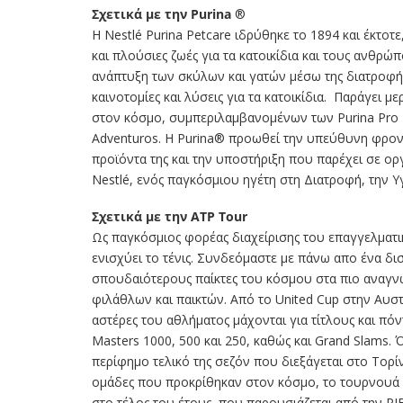
Σχετικά με την Purina
®
Η Nestlé Purina Petcare ιδρύθηκε το 1894 και έκτοτ
και πλούσιες ζωές για τα κατοικίδια και τους ανθρώ
ανάπτυξη των σκύλων και γατών μέσω της διατροφής
καινοτομίες και λύσεις για τα κατοικίδια.
Παράγει μερ
στον κόσμο, συμπεριλαμβανομένων των Purina Pro Pla
Adventuros. Η Purina® προωθεί την υπεύθυνη φροντ
προϊόντα της και την υποστήριξη που παρέχει σε οργ
Nestlé, ενός παγκόσμιου ηγέτη στη Διατροφή, την Υγε
Σχετικά με την ATP Tour
Ως παγκόσμιος φορέας διαχείρισης του επαγγελματι
ενισχύει το τένις. Συνδεόμαστε με πάνω απο ένα δ
σπουδαιότερους παίκτες του κόσμου στα πιο αναγν
φιλάθλων και παικτών. Από το United Cup στην Αυστρ
αστέρες του αθλήματος μάχονται για τίτλους και πό
Masters 1000, 500 και 250, καθώς και Grand Slams. 
περίφημο τελικό της σεζόν που διεξάγεται στο Τορίν
ομάδες που προκρίθηκαν στον κόσμο, το τουρνουά β
στο τέλος του έτους, που παρουσιάζεται από την PIF