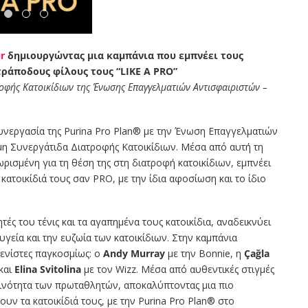
r
δημιουργώντας μια καμπάνια που εμπνέει τους
τράποδους φίλους τους “LIKE A PRO”
ροφής Κατοικίδιων της Ένωσης Επαγγελματιών Αντισφαιριστών –
συνεργασία της Purina Pro Plan® με την Ένωση Επαγγελματιών
μη Συνεργάτιδα Διατροφής Κατοικίδιων. Μέσα από αυτή τη
ρισμένη για τη θέση της στη διατροφή κατοικίδιων, εμπνέει
κατοικίδιά τους σαν PRO, με την ίδια αφοσίωση και το ίδιο
ς του τένις και τα αγαπημένα τους κατοικίδια, αναδεικνύει
υγεία και την ευζωία των κατοικίδιων. Στην καμπάνια
ενίστες παγκοσμίως: ο
Andy Murray
με την Bonnie, η
Çağla
και
Elina Svitolina
με τον Wizz. Μέσα από αυθεντικές στιγμές
ρινότητα των πρωταθλητών, αποκαλύπτοντας μια πιο
υν τα κατοικίδιά τους, με την Purina Pro Plan® στο