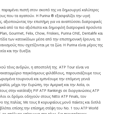
ε, παραμένει πιστή στον σκοπό της να δημιουργεί καλύτερες
πους που τα αγαπούν. Η Purina ® εξασφαλίζει την υγιή
, αξιοποιώντας την επιστήμη για να αναπτύσσει διατροφικές
ικά από τα πιο αξιόπιστα και δημοφιλή διατροφικά προϊόντα
n, Gourmet, Felix, Chow, Friskies, Purina ONE, Dentalife και
ίδα των κατοικίδιων μέσα από την επιστημονική έρευνα, τα
ανισμούς που σχετίζονται με τα ζώα. Η Purina είναι μέρος της
ία και την Ευεξία.
κού τένις ανδρών, η αποστολή της
ATP Tour είναι να
ισεκατομμύριο παγκόσμιους φιλάθλους, παρουσιάζουμε τους
ωρισμένα τουρνουά και εμπνέουμε την επόμενη γενιά
αλία, μέχρι την Ευρώπη, την Αμερική και την Ασία, οι
ντους στην κατάταξη PIF ATP Rankings σε διοργανώσεις ATP
Όλοι οι δρόμοι οδηγούν στους Nitto ATP Finals, τον
ο της Ιταλίας. Με τους 8 κορυφαίους μονό παίκτες και διπλά
λέπει επίσης την επίσημη στέψη του No. 1 του ATP World
, το απόλυτο επίτευγμα στο τένις. Για περισσότερες