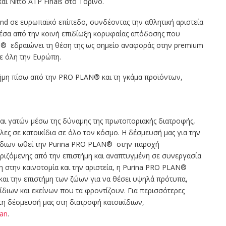
αι Nitto ATP Finals στο Τορίνο.
nd σε ευρωπαϊκό επίπεδο, συνδέοντας την αθλητική αριστεία
 Μέσα από την κοινή επιδίωξη κορυφαίας απόδοσης που
n®
εδραιώνει τη θέση της ως σημείο αναφοράς στην premium
σε όλη την Ευρώπη.
τήμη πίσω από την PRO PLAN® και τη γκάμα προϊόντων,
αι γατών μέσω της δύναμης της πρωτοποριακής διατροφής,
ς σε κατοικίδια σε όλο τον κόσμο. Η δέσμευσή μας για την
κίδιων ωθεί την Purina PRO PLAN®
στην παροχή
ριζόμενης από την επιστήμη και αναπτυγμένη σε συνεργασία
ση στην καινοτομία και την αριστεία, η Purina PRO PLAN®
 και την επιστήμη των ζώων για να θέσει υψηλά πρότυπα,
ίδιων και εκείνων που τα φροντίζουν. Για περισσότερες
τη δέσμευσή μας στη διατροφή κατοικίδιων,
lan
.