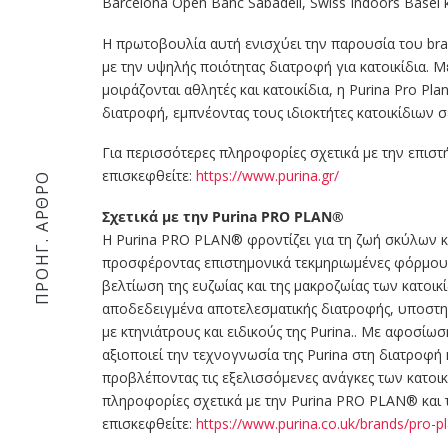
Barcelona Open Banc Sabadell, Swiss Indoors Basel κ
Η πρωτοβουλία αυτή ενισχύει την παρουσία του bra
με την υψηλής ποιότητας διατροφή για κατοικίδια.
μοιράζονται αθλητές και κατοικίδια, η Purina Pro Pla
διατροφή, εμπνέοντας τους ιδιοκτήτες κατοικίδιων 
Για περισσότερες πληροφορίες σχετικά με την επισ
επισκεφθείτε:
https://www.purina.gr/
ΠΡΟΗΓ. ΆΡΘΡΟ
Σχετικά με την Purina PRO PLAN®
Η Purina PRO PLAN® φροντίζει για τη ζωή σκύλων κ
προσφέροντας επιστημονικά τεκμηριωμένες φόρμουλε
βελτίωση της ευζωίας και της μακροζωίας των κατοι
αποδεδειγμένα αποτελεσματικής διατροφής, υποστη
με κτηνιάτρους και ειδικούς της Purina.. Με αφοσίω
αξιοποιεί την τεχνογνωσία της Purina στη διατροφή
προβλέποντας τις εξελισσόμενες ανάγκες των κατοικ
πληροφορίες σχετικά με την Purina PRO PLAN® και 
επισκεφθείτε:
https://www.purina.co.uk/brands/pro-p