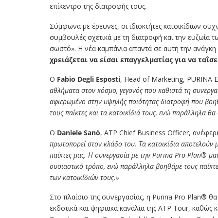
επίκεντρο της διατροφής τους.
Σύμφωνα με έρευνες, οι ιδιοκτήτες κατοικίδιων συ
συμβουλές σχετικά με τη διατροφή και την ευζωία τ
σωστό». Η νέα καμπάνια απαντά σε αυτή την ανάγκη
χρειάζεται να είσαι επαγγελματίας για να ταΐσε
Ο
Fabio Degli Esposti
, Head of Marketing, PURINA 
αθλήματα στον κόσμο, γεγονός που καθιστά τη συνεργασ
αφιερωμένο στην υψηλής ποιότητας διατροφή που βοηθ
τους παίκτες και τα κατοικίδιά τους, ενώ παράλληλα θ
Ο
Daniele Sanò
, ATP Chief Business Officer, ανέφερ
πρωτοπορεί στον κλάδο του. Τα κατοικίδια αποτελούν μέ
παίκτες μας. Η συνεργασία με την Purina Pro Plan® μας
ουσιαστικό τρόπο, ενώ παράλληλα βοηθάμε τους παίκτε
των κατοικίδιών τους.»
Στο πλαίσιο της συνεργασίας, η Purina Pro Plan® θα 
εκδοτικά και ψηφιακά κανάλια της ATP Tour, καθώς 