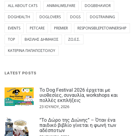
ALL ABOUT CATS
ANIMALWELFARE
DOGBEHAVIOR
DOGHEALTH
DOGLOVERS
DOGS
DOGTRAINING
EVENTS
PETCARE
PREMIER
RESPONSIBLEPETOWNERSHIP
TOP
ΒΑΣΊΛΗΣ ΔΗΜΆΚΟΣ
ΖΩ.Ε.Σ.
ΚΑΤΕΡΊΝΑ ΠΑΠΑΠΟΣΤΌΛΟΥ
LATEST POSTS
Το Dog Festival 2026 έρχεται με
υιοθεσίες, συναυλία, workshops και
πολλές εκπλήξεις
23 ΙΟΥΛΊΟΥ, 2026
“Το Δώρο της Διώνης” – Όταν ένα
παιδικό βιβλίο γίνεται η φωνή των
αδέσποτων