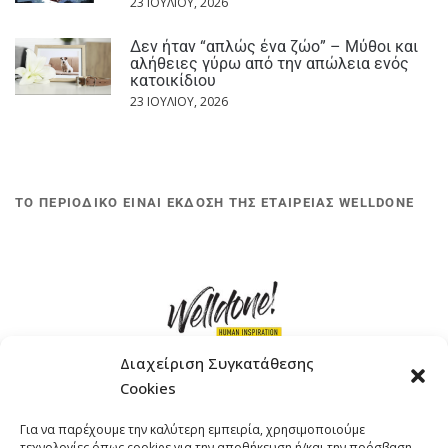
23 ΙΟΥΛΊΟΥ, 2026
Δεν ήταν “απλώς ένα ζώο” – Μύθοι και
αλήθειες γύρω από την απώλεια ενός
κατοικίδιου
23 ΙΟΥΛΊΟΥ, 2026
ΤΟ ΠΕΡΙΟΔΙΚΟ ΕΙΝΑΙ ΕΚΔΟΣΗ ΤΗΣ ΕΤΑΙΡΕΙΑΣ WELLDONE
Διαχείριση Συγκατάθεσης
Cookies
ΓΚΟΜΠΙΝΩ 12 ΚΑΙ ΓΟΥΖΕΛΗ 7, 11476, ΑΘΗΝΑ
Για να παρέχουμε την καλύτερη εμπειρία, χρησιμοποιούμε
ΤΗΛΕΦΩΝΟ: +30 211 4021758
τεχνολογίες όπως cookies για την αποθήκευση ή/και την πρόσβαση