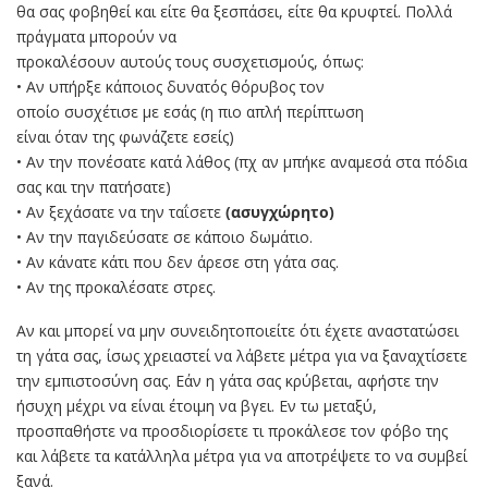
θα σας φοβηθεί και είτε θα ξεσπάσει, είτε θα κρυφτεί. Πολλά
πράγματα μπορούν να
προκαλέσουν αυτούς τους συσχετισμούς, όπως:
• Αν υπήρξε κάποιος δυνατός θόρυβος τον
οποίο συσχέτισε με εσάς (η πιο απλή περίπτωση
είναι όταν της φωνάζετε εσείς)
• Αν την πονέσατε κατά λάθος (πχ αν μπήκε αναμεσά στα πόδια
σας και την πατήσατε)
• Αν ξεχάσατε να την ταΐσετε
(ασυγχώρητο)
• Αν την παγιδεύσατε σε κάποιο δωμάτιο.
• Αν κάνατε κάτι που δεν άρεσε στη γάτα σας.
• Αν της προκαλέσατε στρες.
Αν και μπορεί να μην συνειδητοποιείτε ότι έχετε αναστατώσει
τη γάτα σας, ίσως χρειαστεί να λάβετε μέτρα για να ξαναχτίσετε
την εμπιστοσύνη σας. Εάν η γάτα σας κρύβεται, αφήστε την
ήσυχη μέχρι να είναι έτοιμη να βγει. Εν τω μεταξύ,
προσπαθήστε να προσδιορίσετε τι προκάλεσε τον φόβο της
και λάβετε τα κατάλληλα μέτρα για να αποτρέψετε το να συμβεί
ξανά.