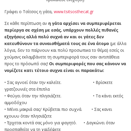
Γράφει ο Τσίτσος η γάτα,
www.tsitsosthecat.gr
Σε κάθε περίπτωση αν
η γάτα αρχίσει να συμπεριφέρεται
περίεργα σε σχέση με εσάς, υπάρχουν πολλές πιθανές
εξηγήσεις αλλά πολύ συχνά αν και οι γάτες δεν
κατευθύνουν τα συναισθήματά τους σε ένα άτομο
(με άλλα
λόγια, δεν το παίρνουν και πολύ προσωπικα το θέμα) εσείς οι
χούμανς εκλαμβάνετε τη συμπεριφορά τους σαν αντιπάθεια
προς το πρόσωπό σας!
Οι συμπεριφορές που σας κάνουν να
νομίζετε κατι τέτοιο συχνα είναι οι παρακάτω:
• Σας αγνοεί όταν την καλείτε. • Βρίσκετε
γρατζουνιές στα έπιπλα
• Φεύγει όταν την πλησιάζετε. • Τα κάνει εκτός
αμμοδόχου
• Μένει μακριά σας/ Κρύβεται πιο συχνά. • Σας κανει
κχουυυ όταν πλησιάζετε
• Έρχεται κοντά σας μόνο για φαγητό. • Δαγκώνει όταν
προσπαθείτε να τη χαϊδέψετε