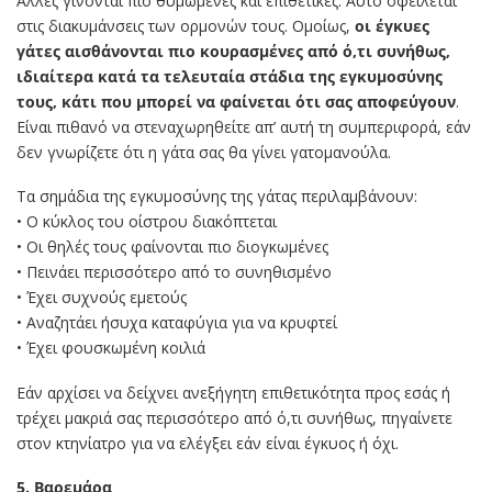
Άλλες γίνονται πιο θυμωμένες και επιθετικές. Αυτό οφείλεται
στις διακυμάνσεις των ορμονών τους. Ομοίως,
οι έγκυες
γάτες αισθάνονται πιο κουρασμένες από ό,τι συνήθως,
ιδιαίτερα κατά τα τελευταία στάδια της εγκυμοσύνης
τους, κάτι που μπορεί να φαίνεται ότι σας αποφεύγουν
.
Είναι πιθανό να στεναχωρηθείτε απ’ αυτή τη συμπεριφορά, εάν
δεν γνωρίζετε ότι η γάτα σας θα γίνει γατομανούλα.
Τα σημάδια της εγκυμοσύνης της γάτας περιλαμβάνουν:
• Ο κύκλος του οίστρου διακόπτεται
• Οι θηλές τους φαίνονται πιο διογκωμένες
• Πεινάει περισσότερο από το συνηθισμένο
• Έχει συχνούς εμετούς
• Αναζητάει ήσυχα καταφύγια για να κρυφτεί
• Έχει φουσκωμένη κοιλιά
Εάν αρχίσει να δείχνει ανεξήγητη επιθετικότητα προς εσάς ή
τρέχει μακριά σας περισσότερο από ό,τι συνήθως, πηγαίνετε
στον κτηνίατρο για να ελέγξει εάν είναι έγκυος ή όχι.
5. Βαρεμάρα