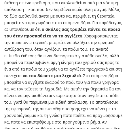
έκθεση σε ένα ερέθισμα, που ακολουθείται από μια νόστιμη
απόλαυση – κάτι που δεν λαμβάνει καμία άλλη στιγμή. Μόλις
το ζώο αισθανθεί άνετα με αυτό και περιμένει τη θεραπεία,
μπορείτε να προχωρήσετε στο επόμενο βήμα. Για παράδειγμα,
ας υποθέσουμε ότι
ο σκύλος σας τραβάει πάντα τα πόδια
του όταν προσπαθείτε να τα αγγίξετε
. Χρησιμοποιώντας
την παραπάνω τεχνική, μπορείτε να αλλάξετε την αρνητική
αντίδρασή του, όταν αγγίζουν τα πόδια του. Το ανεκτό
επίπεδο έκθεσης θα είναι διαφορετικό για κάθε σκύλο, αλλά
μπορεί να περιλαμβάνει αργή κίνηση του χεριού σας προς το
ένα από τα πόδια του χωρίς να το αγγίξετε πραγματικά και στη
συνέχεια
να του δώσετε μια λιχουδιά
. Στο επόμενο βήμα
μπορείτε να αγγίξετε ελαφρά το πόδι του για πολύ γρήγορα
και να τον ταΐσετε τη λιχουδιά. Με αυτήν την θεραπεία θα τον
κάνετε να μην αισθάνεται νευρικότητα όταν αγγίζετε το πόδι
του, γιατί θα περιμένει μια ειδική απόλαυση. Το αποτέλεσμα
της εφαρμογή, της απευαισθητοποίησης έχει να κάνει με το
χρονοδιάγραμμα και τη γνώση πότε πρέπει να προχωρήσουμε
και πότε να επιστρέψουμε στο προηγούμενο βήμα. Αν
διαπιστώσετε ή αισθάνεστε κολλημένοι και ο σκύλος σας δεν