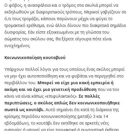
Ο φόβος, η ανασφάλεια και ο τρόμος στα σκυλιά μπορεί να
εκδηλωθούν με διαφορετικούς τρόπους. Μερικοί γαβγίζουν σε
ό,τι τους τρομάζει, κάποιοι παγώνουν μέχρι να φύγει το
τρομακτικό ερέθισμα, ενώ άλλοι δίνουν πιο διακριτικά σημάδια
δυσφορίας. Εάν είστε εξοικειωμένοι με τη γλώσσα του
σώματος του σκύλου σας, θα ξέρετε σίγουρα πότε είναι
ενοχλημένος.
Κοινωνικοποίηση κουταβιού
Υπάρχουν πολλοί λόγοι για τους οποίους ένας σκύλος μπορεί
να μην έχει αυτοπεποίθηση και να φοβάται να περιηγηθεί στο
περιβάλλον του.
Μπορεί να είχε μια κακή εμπειρία ή
ακόμη και να έχει μια γενετική προδιάθεση
που να τον
κάνει να είναι κάπως «επιφυλακτικός».
Σε πολλές
περιπτώσεις, ο σκύλος απλώς δεν κοινωνικοποιήθηκε
σωστά ως κουτάβι.
Αυτό σημαίνει ότι κατά τη διάρκεια της
κρίσιμης περιόδου κοινωνικοποίησης (μεταξύ 3 και 14
εβδομάδων), το κουτάβι δεν εκτέθηκε σε αρκετές νέες
εμπειρίες ή μπορεί να είχε τρομακτική ή συντριπτική έκθεση