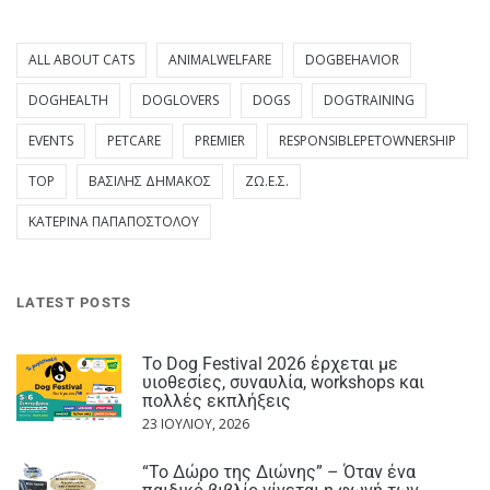
ALL ABOUT CATS
ANIMALWELFARE
DOGBEHAVIOR
DOGHEALTH
DOGLOVERS
DOGS
DOGTRAINING
EVENTS
PETCARE
PREMIER
RESPONSIBLEPETOWNERSHIP
TOP
ΒΑΣΊΛΗΣ ΔΗΜΆΚΟΣ
ΖΩ.Ε.Σ.
ΚΑΤΕΡΊΝΑ ΠΑΠΑΠΟΣΤΌΛΟΥ
LATEST POSTS
Το Dog Festival 2026 έρχεται με
υιοθεσίες, συναυλία, workshops και
πολλές εκπλήξεις
23 ΙΟΥΛΊΟΥ, 2026
“Το Δώρο της Διώνης” – Όταν ένα