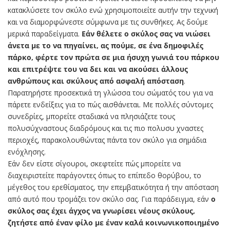
κατακλύσετε τον σκύλο ενώ χρησιμοποιείτε αυτήν την τεχνική
και να διαμορφώνεστε σύμφωνα με τις συνθήκες. Ας δούμε
μερικά παραδείγματα.
Εάν θέλετε ο σκύλος σας να νιώσει
άνετα με το να πηγαίνει, ας πούμε, σε ένα δημοφιλές
πάρκο, φέρτε τον πρώτα σε μια ήσυχη γωνιά του πάρκου
και επιτρέψτε του να δει και να ακούσει άλλους
ανθρώπους και σκύλους από ασφαλή απόσταση
.
Παρατηρήστε προσεκτικά τη γλώσσα του σώματός του για να
πάρετε ενδείξεις για το πώς αισθάνεται. Με πολλές σύντομες
συνεδρίες, μπορείτε σταδιακά να πλησιάζετε τους
πολυσύχναστους διαδρόμους και τις πιο πολυσυ χναστες
περιοχές, παρακολουθώντας πάντα τον σκύλο για σημάδια
ενόχλησης.
Εάν δεν είστε σίγουροι, σκεφτείτε πώς μπορείτε να
διαχειριστείτε παράγοντες όπως το επίπεδο θορύβου, το
μέγεθος του ερεθίσματος, την επεμβατικότητα ή την απόσταση
από αυτό που τρομάζει τον σκύλο σας. Για παράδειγμα, εάν
ο
σκύλος σας έχει άγχος να γνωρίσει νέoυς σκύλους,
ζητήστε από έναν φίλο με έναν καλά κοινωνικοποιημένο