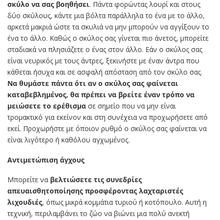
σκύλο να σας βοηθήσει
. Πάντα φορώντας λουρί και στους
δύο σκύλους, κάντε μια βόλτα παράλληλα το ένα με το άλλο,
αρκετά μακριά ώστε τα σκυλιά να μην μπορούν να αγγίξουν το
ένα το άλλο. Καθώς ο σκύλος σας γίνεται πιο άνετος, μπορείτε
σταδιακά να πλησιάζετε ο ένας στον άλλο. Εάν ο σκύλος σας
είναι νευρικός με τους άντρες, ξεκινήστε με έναν άντρα που
κάθεται ήσυχα και σε ασφαλή απόσταση από τον σκύλο σας.
Να θυμάστε πάντα ότι αν ο σκύλος σας φαίνεται
καταβεβλημένος, θα πρέπει να βρείτε έναν τρόπο να
μειώσετε το ερέθισμα
σε σημείο που να μην είναι
τρομακτικό για εκείνον και στη συνέχεια να προχωρήσετε από
εκεί. Προχωρήστε με όποιον ρυθμό ο σκύλος σας φαίνεται να
είναι λιγότερο ή καθόλου αγχωμένος.
Αντιμετώπιση άγχους
Μπορείτε να
βελτιώσετε τις συνεδρίες
απευαισθητοποίησης προσφέροντας λαχταριστές
λιχουδιές
, όπως μικρά κομμάτια τυριού ή κοτόπουλο. Αυτή η
τεχνική, περιλαμβάνει το ζώο να βιώνει μια πολύ ανεκτή