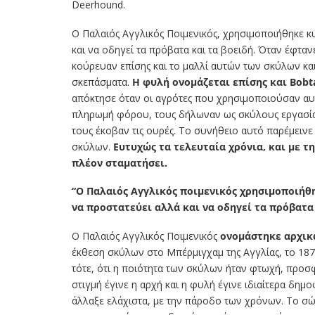
Deerhound.
Ο Παλαιός Αγγλικός Ποιμενικός, χρησιμοποιήθηκε κυ
και να οδηγεί τα πρόβατα και τα βοειδή. Όταν έφταν
κούρευαν επίσης και το μαλλί αυτών των σκύλων κα
σκεπάσματα.
Η φυλή ονομάζεται επίσης και Bobta
απόκτησε όταν οι αγρότες που χρησιμοποιούσαν α
πληρωμή φόρου, τους δήλωναν ως σκύλους εργασίας.
τους έκοβαν τις ουρές. Το συνήθειο αυτό παρέμεινε 
σκύλων.
Ευτυχώς τα τελευταία χρόνια, και με τ
πλέον σταματήσει.
“Ο Παλαιός Αγγλικός ποιμενικός
χρησιμοποιήθ
να
προστατεύει αλλά και να οδηγεί
τα πρόβατα 
Ο Παλαιός Αγγλικός Ποιμενικός
ονομάστηκε αρχικά
έκθεση σκύλων στο Μπέρμιγχαμ της Αγγλίας, το 1873
τότε, ότι η ποιότητα των σκύλων ήταν φτωχή, προσφ
στιγμή έγινε η αρχή και η φυλή έγινε ιδιαίτερα δη
άλλαξε ελάχιστα, με την πάροδο των χρόνων. Το σώ