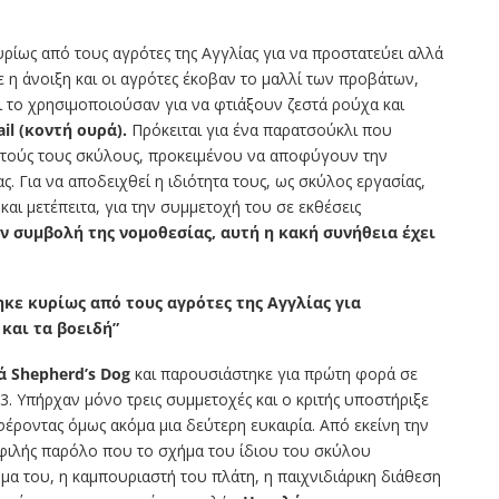
ρίως από τους αγρότες της Αγγλίας για να προστατεύει αλλά
ε η άνοιξη και οι αγρότες έκοβαν το μαλλί των προβάτων,
ι το χρησιμοποιούσαν για να φτιάξουν ζεστά ρούχα και
il (κοντή ουρά).
Πρόκειται για ένα παρατσούκλι που
υτούς τους σκύλους, προκειμένου να αποφύγουν την
 Για να αποδειχθεί η ιδιότητα τους, ως σκύλος εργασίας,
και μετέπειτα, για την συμμετοχή του σε εκθέσεις
ην συμβολή της νομοθεσίας, αυτή η κακή συνήθεια έχει
ηκε κυρίως από
τους αγρότες της Αγγλίας για
και τα βοειδή”
 Shepherd’s Dog
και παρουσιάστηκε για πρώτη φορά σε
. Υπήρχαν μόνο τρεις συμμετοχές και ο κριτής υποστήριξε
έροντας όμως ακόμα μια δεύτερη ευκαιρία. Από εκείνη την
μοφιλής παρόλο που το σχήμα του ίδιου του σκύλου
μα του, η καμπουριαστή του πλάτη, η παιχνιδιάρικη διάθεση