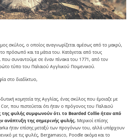
ωμος σκύλος, ο οποίος αναγνωρίζεται αμέσως από το μακρύ,
το πρόσωπό και τα μάτια του. Κατάγεται από τους
ι που συναντούμε σε έναν πίνακα του 1771, από τον
πρώτο τύπο του Παλαιού Αγγλικού Ποιμενικού.
φία στο διαδίκτυο,
δυτική κομητεία της Αγγλίας, ένας σκύλος που έμοιαζε με
d Cor, που πιστεύεται ότι ήταν ο πρόγονος του Παλαιού
 της φυλής συμφωνούν ότι το Bearded Collie ήταν από
ν ανάπτυξη της σημερινής φυλής.
Μερικοί επίσης
harka ήταν επίσης μεταξύ των προγόνων του, αλλά υπάρχουν
νικό με τις φυλές, Bergamasco, Poodle ακόμα και το