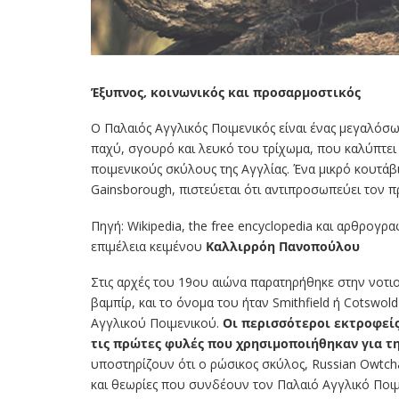
Έξυπνος, κοινωνικός και προσαρμοστικός
Ο Παλαιός Αγγλικός Ποιμενικός είναι ένας μεγαλόσ
παχύ, σγουρό και λευκό του τρίχωμα, που καλύπτει 
ποιμενικούς σκύλους της Αγγλίας. Ένα μικρό κουτάβ
Gainsborough, πιστεύεται ότι αντιπροσωπεύει τον 
Πηγή: Wikipedia, the free encyclopedia και αρθρογρα
επιμέλεια κειμένου
Καλλιρρόη Πανοπούλου
Στις αρχές του 19ου αιώνα παρατηρήθηκε στην νοτιο
βαμπίρ, και το όνομα του ήταν Smithfield ή Cotswol
Αγγλικού Ποιμενικού.
Οι περισσότεροι εκτροφείς
τις πρώτες φυλές που χρησιμοποιήθηκαν για τη
υποστηρίζουν ότι ο ρώσικος σκύλος, Russian Owtc
και θεωρίες που συνδέουν τον Παλαιό Αγγλικό Ποιμε