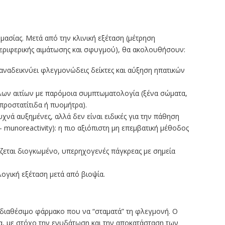
μασίας. Μετά από την κλινική εξέταση (μέτρηση
περιφερικής αιμάτωσης και σφυγμού), θα ακολουθήσουν:
 αναδεικνύει φλεγμονώδεις δείκτες και αύξηση ηπατικών
λλων αιτίων με παρόμοια συμπτωματολογία (ξένα σώματα,
ροστατίτιδα ή πυομήτρα).
χνά αυξημένες, αλλά δεν είναι ειδικές για την πάθηση
- munoreactivity): η πιο αξιόπιστη μη επεμβατική μέθοδος
ζεται διογκωμένο, υπερηχογενές πάγκρεας με σημεία
γική εξέταση μετά από βιοψία.
ι διαθέσιμο φάρμακο που να “σταματά” τη φλεγμονή. Ο
́α, με στόχο την ενυδάτωση και την αποκατάσταση των