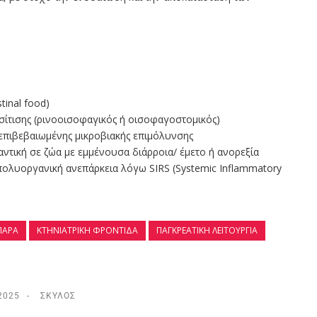
stinal food)
σίτισης (ρινοοισοφαγικός ή οισοφαγοστομικός)
 επιβεβαιωμένης μικροβιακής επιμόλυνσης
ική σε ζώα με εμμένουσα διάρροια/ έμετο ή ανορεξία
 πολυοργανική ανεπάρκεια λόγω SIRS (Systemic Inflammatory
ΠΑΡΆ
ΚΤΗΝΙΑΤΡΙΚΉ ΦΡΟΝΤΊΔΑ
ΠΑΓΚΡΕΑΤΙΚΉ ΛΕΙΤΟΥΡΓΊΑ
2025
ΣΚΎΛΟΣ