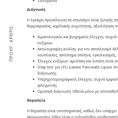
Σιελόρροια
Διάγνωση
Η έγκαιρη προσέλευση σε κτηνίατρο είναι ζωτικής ση
θερμοκρασίας, καρδιακής συχνότητας, αξιολόγηση 
ΠΡΟΗΓ. ΆΡΘΡΟ
Αιματολογικός και βιοχημικός έλεγχος: συχνά
ενζύμων.
Ακτινογραφίες κοιλίας: για τον αποκλεισμό ά
νεοπλασίες, απόστημα σπλήνα, εγκολεασμός, π
Έλεγχος ενζύμων: αμυλάση και λιπάση είναι συ
Snap test για cPLi (canine Pancreatic Lipase Im
διάγνωσης.
Υπερηχοτομογραφικός έλεγχος: συχνά εμφανί
φλεγμονής.
Οριστική διάγνωση: τίθεται μόνο με ιστοπαθολο
Θεραπεία
Η θεραπεία είναι υποστηρικτική, καθώς δεν υπάρχε
ακρογωνιαίος λίθος είναι η ενδοφλέβια οροθεραπει