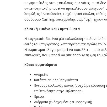
παγκρεατίτιδας στους σκύλους. Στις γάτες, αυτό δεν 
αντιεπιληπτικά) μπορεί να προκαλέσουν φλεγμονή του
λοιμώξεις ή νεοπλασίες. Παχύσαρκοι σκύλοι, καθώς
σύνδρομο Cushing, σακχαρώδης διαβήτης), έχουν αυ
Κλινική Εικόνα και Συμπτώματα
Η παγκρεατίτιδα είναι μία πολύπλοκη και δυνητικά 
εντός του παγκρέατος, καταστρέφοντας πρώτα το ίδι
Η συμπτωματολογία μπορεί να ποικίλλει — από απλή
επιπλοκές, που μπορεί να απειλήσουν τη ζωή του ζω
Κύρια συμπτώματα
Ανορεξία
Κατάπτωση / ληθαργικότητα
Έντονος κοιλιακός πόνος (συχνά με κύρτωση τ
επιθετικότητα στην ψηλάφηση)
Έμετοι
Διάρροια (ενδεχομένως αιμορραγική)