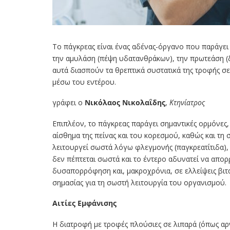
Το πάγκρεας είναι ένας αδένας-όργανο που παράγει τ
την αμυλάση (πέψη υδατανθράκων), την πρωτεάση (δι
αυτά διασπούν τα θρεπτικά συστατικά της τροφής σε
μέσω του εντέρου.
γράφει ο
Nικόλαος Νικολαΐδης
,
Κτηνίατρος
Επιπλέον, το πάγκρεας παράγει σημαντικές ορμόνες,
αίσθημα της πείνας και του κορεσμού, καθώς και τη
λειτουργεί σωστά λόγω φλεγμονής (παγκρεατίτιδα),
δεν πέπτεται σωστά και το έντερο αδυνατεί να απορ
δυσαπορρόφηση και, μακροχρόνια, σε ελλείψεις βιταμ
σημασίας για τη σωστή λειτουργία του οργανισμού.
Αιτίες Εμφάνισης
Η διατροφή με τροφές πλούσιες σε λιπαρά (όπως αρνί,