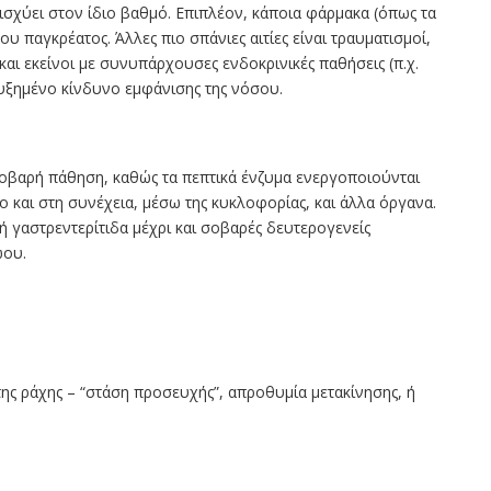
ισχύει στον ίδιο βαθμό. Επιπλέον, κάποια φάρμακα (όπως τα
 παγκρέατος. Άλλες πιο σπάνιες αιτίες είναι τραυματισμοί,
 και εκείνοι με συνυπάρχουσες ενδοκρινικές παθήσεις (π.χ.
ξημένο κίνδυνο εμφάνισης της νόσου.
σοβαρή πάθηση, καθώς τα πεπτικά ένζυμα ενεργοποιούνται
ο και στη συνέχεια, μέσω της κυκλοφορίας, και άλλα όργανα.
 γαστρεντερίτιδα μέχρι και σοβαρές δευτερογενείς
́ου.
ης ράχης – “στάση προσευχής”, απροθυμία μετακίνησης, ή