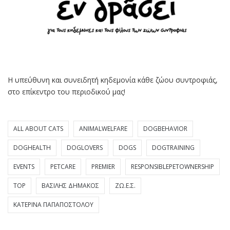
Η υπεύθυνη και συνειδητή κηδεμονία κάθε ζώου συντροφιάς,
στο επίκεντρο του περιοδικού μας!
ALL ABOUT CATS
ANIMALWELFARE
DOGBEHAVIOR
DOGHEALTH
DOGLOVERS
DOGS
DOGTRAINING
EVENTS
PETCARE
PREMIER
RESPONSIBLEPETOWNERSHIP
TOP
ΒΑΣΊΛΗΣ ΔΗΜΆΚΟΣ
ΖΩ.Ε.Σ.
ΚΑΤΕΡΊΝΑ ΠΑΠΑΠΟΣΤΌΛΟΥ