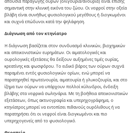
απουσία παραγωγής ούρων (ολιγουρία/ανουρία) είναι επίσης
σημαντική στην κλινική εικόνα του ζώου. Οι νεφροί στην οξεία
βλάβη είναι συνήθως φυσιολογικού μεγέθους ή διογκωμένοι
και συχνά επώδυνοι κατά την ψηλάφηση.
Διάγνωση από τον κτηνίατρο
Η διάγνωση βασίζεται στον συνδυασμό κλινικών, βιοχημικών
και απεικονιστικών ευρημάτων. Οι αιματολογικές και
ουρολογικές εξετάσεις θα δείξουν αυξημένες τιμές ουρίας,
κρεατίνης και φωσφόρου. Το ειδικό βάρος των ούρων συχνά
παραμένει εντός φυσιολογικών ορίων, ενώ μπορεί να
παρατηρηθεί πρωτεϊνουρία, αιματουρία ή γλυκοζουρία, και στο
ίζημα των ούρων να υπάρχουν πολλοί κύλινδροι, ένδειξη
βλάβης στα νεφρικά σωληνάρια. Με τη βοήθεια απεικονιστικών
εξετάσεων, όπως ακτινογραφία και υπερηχογράφημα, ο
κτηνίατρος μπορεί να εντοπίσει πιθανούς ουρόλιθους ή να
παρατηρήσει ότι οι νεφροί είναι διογκωμένοι και πιο
υπερηχογενείς από το φυσιολογικό.
Θεραπεία