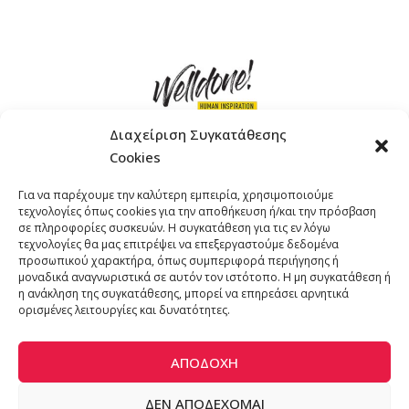
Διαχείριση Συγκατάθεσης
Cookies
ΓΚΟΜΠΙΝΩ 12 ΚΑΙ ΓΟΥΖΕΛΗ 7, 11476, ΑΘΗΝΑ
Για να παρέχουμε την καλύτερη εμπειρία, χρησιμοποιούμε
ΤΗΛΕΦΩΝΟ: +30 211 4021758
τεχνολογίες όπως cookies για την αποθήκευση ή/και την πρόσβαση
EMAIL:
info@welldone.com.gr
σε πληροφορίες συσκευών. Η συγκατάθεση για τις εν λόγω
τεχνολογίες θα μας επιτρέψει να επεξεργαστούμε δεδομένα
προσωπικού χαρακτήρα, όπως συμπεριφορά περιήγησης ή
μοναδικά αναγνωριστικά σε αυτόν τον ιστότοπο. Η μη συγκατάθεση ή
η ανάκληση της συγκατάθεσης, μπορεί να επηρεάσει αρνητικά
ορισμένες λειτουργίες και δυνατότητες.
ΑΠΟΔΟΧΉ
ΔΕΝ ΑΠΟΔΈΧΟΜΑΙ