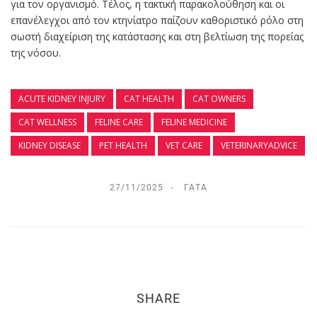
για τον οργανισμό. Τέλος, η τακτική παρακολούθηση και οι
επανέλεγχοι από τον κτηνίατρο παίζουν καθοριστικό ρόλο στη
σωστή διαχείριση της κατάστασης και στη βελτίωση της πορείας
της νόσου.
ACUTE KIDNEY INJURY
CAT HEALTH
CAT OWNERS
CAT WELLNESS
FELINE CARE
FELINE MEDICINE
KIDNEY DISEASE
PET HEALTH
VET CARE
VETERINARYADVICE
27/11/2025
ΓΆΤΑ
SHARE