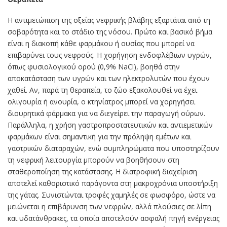
Η αντιμετώπιση της οξείας νεφρικής βλάβης εξαρτάται από τη
σοβαρότητα και το στάδιο της νόσου. Πρώτο και βασικό βήμα
είναι η διακοπή κάθε φαρμάκου ή ουσίας που μπορεί να
επιβαρύνει τους νεφρούς. Η χορήγηση ενδοφλέβιων υγρών,
όπως φυσιολογικού ορού (0,9% NaCl), βοηθά στην
αποκατάσταση των υγρών και των ηλεκτρολυτών που έχουν
χαθεί. Αν, παρά τη θεραπεία, το ζώο εξακολουθεί να έχει
ολιγουρία ή ανουρία, ο κτηνίατρος μπορεί να χορηγήσει
διουρητικά φάρμακα για να διεγείρει την παραγωγή ούρων.
Παράλληλα, η χρήση γαστροπροστατευτικών και αντιεμετικών
φαρμάκων είναι σημαντική για την πρόληψη εμέτων και
γαστρικών διαταραχών, ενώ συμπληρώματα που υποστηρίζουν
τη νεφρική λειτουργία μπορούν να βοηθήσουν στη
σταθεροποίηση της κατάστασης. Η διατροφική διαχείριση
αποτελεί καθοριστικό παράγοντα στη μακροχρόνια υποστήριξη
της γάτας. Συνιστώνται τροφές χαμηλές σε φωσφόρο, ώστε να
μειώνεται η επιβάρυνση των νεφρών, αλλά πλούσιες σε λίπη
και υδατάνθρακες, τα οποία αποτελούν ασφαλή πηγή ενέργειας