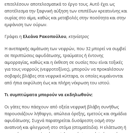
επιτελέσουν αποτελεσματικά το έργο τους. Αυτό έχει ως
αποτέλεσμα την ξαφνική αύξηση των επιπέδων κρεατινίνης και
ουρίας στο αίμα, καθώς και μεταβολές στην ποσότητα και στην
εμφάνιση των ούρων.
Γράφει η
Ελεάνα Ρακοπούλου
,
κτηνίατρος
Η ανεπαρκής αιμάτωση των νεφρών, που 32 μπορεί να συμβεί
σε περιπτώσεις αφυδάτωσης, τραύματος ή έντονης
αιμορραγίας, καθώς και η έκθεση σε ουσίες που είναι τοξικές
για τους νεφρούς (νεφροτοξίνες), μπορούν να προκαλέσουν
σοβαρές βλάβες στα νεφρικά κύτταρα, οι οποίες κυμαίνονται
από ήπια εκφύλιση έως και πλήρη νέκρωση του ιστού.
Τι συμπτώματα μπορούν να εκδηλωθούν;
Οι γάτες που πάσχουν από οξεία νεφρική βλάβη συνήθως
παρουσιάζουν λήθαργο, απώλεια όρεξης, εμετούς και σημάδια
αφυδάτωσης. Συχνά παρατηρείται δυσάρεστη οσμή στην
αναπνοή και φλεγμονή στο στόμα (στοματίτιδα). Η ελάττωση ή