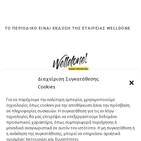
ΤΟ ΠΕΡΙΟΔΙΚΟ ΕΙΝΑΙ ΕΚΔΟΣΗ ΤΗΣ ΕΤΑΙΡΕΙΑΣ WELLDONE
Διαχείριση Συγκατάθεσης
Cookies
ΓΚΟΜΠΙΝΩ 12 ΚΑΙ ΓΟΥΖΕΛΗ 7, 11476, ΑΘΗΝΑ
Για να παρέχουμε την καλύτερη εμπειρία, χρησιμοποιούμε
ΤΗΛΕΦΩΝΟ: +30 211 4021758
τεχνολογίες όπως cookies για την αποθήκευση ή/και την πρόσβαση
EMAIL:
info@welldone.com.gr
σε πληροφορίες συσκευών. Η συγκατάθεση για τις εν λόγω
τεχνολογίες θα μας επιτρέψει να επεξεργαστούμε δεδομένα
προσωπικού χαρακτήρα, όπως συμπεριφορά περιήγησης ή
μοναδικά αναγνωριστικά σε αυτόν τον ιστότοπο. Η μη συγκατάθεση ή
η ανάκληση της συγκατάθεσης, μπορεί να επηρεάσει αρνητικά
ορισμένες λειτουργίες και δυνατότητες.