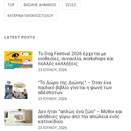
TOP
ΒΑΣΊΛΗΣ ΔΗΜΆΚΟΣ
ΖΩ.Ε.Σ.
ΚΑΤΕΡΊΝΑ ΠΑΠΑΠΟΣΤΌΛΟΥ
LATEST POSTS
Το Dog Festival 2026 έρχεται με
υιοθεσίες, συναυλία, workshops και
πολλές εκπλήξεις
23 ΙΟΥΛΊΟΥ, 2026
“Το Δώρο της Διώνης” – Όταν ένα
παιδικό βιβλίο γίνεται η φωνή των
αδέσποτων
23 ΙΟΥΛΊΟΥ, 2026
Δεν ήταν “απλώς ένα ζώο” – Μύθοι και
αλήθειες γύρω από την απώλεια ενός
κατοικίδιου
23 ΙΟΥΛΊΟΥ, 2026